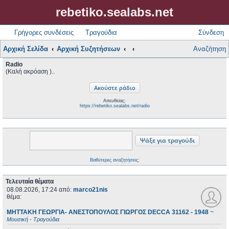
rebetiko.sealabs.net
Γρήγορες συνδέσεις
Τραγούδια
Σύνδεση
Αρχική Σελίδα
Αρχική Συζητήσεων
Αναζήτηση
Radio
(Καλή ακρόαση )..
Απευθείας:
https://rebetiko.sealabs.net/radio
Βαθύτερες αναζητήσεις;
Τελευταία θέματα
08.08.2026, 17:24
από:
marco21nis
θέμα:
ΜΗΤΤΑΚΗ ΓΕΩΡΓΙΑ- ΑΝΕΣΤΟΠΟΥΛΟΣ ΓΙΩΡΓΟΣ DECCA 31162 - 1948
~
Μουσική - Τραγούδια