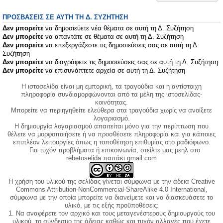
ΠΡΟΣΒΆΣΕΙΣ ΣΕ ΑΥΤΉ ΤΗ Δ. ΣΥΖΉΤΗΣΗ
Δεν μπορείτε
να δημοσιεύετε νέα θέματα σε αυτή τη Δ. Συζήτηση
Δεν μπορείτε
να απαντάτε σε θέματα σε αυτή τη Δ. Συζήτηση
Δεν μπορείτε
να επεξεργάζεστε τις δημοσιεύσεις σας σε αυτή τη Δ.
Συζήτηση
Δεν μπορείτε
να διαγράφετε τις δημοσιεύσεις σας σε αυτή τη Δ. Συζήτηση
Δεν μπορείτε
να επισυνάπτετε αρχεία σε αυτή τη Δ. Συζήτηση
Η ιστοσελίδα είναι μη εμπορική, τα τραγούδια και η αντίστοιχη
πληροφορία συνδιαμορφώνονται από τα μέλη της ιστοσελίδας-
κοινότητας.
Μπορείτε να περιηγηθείτε ελεύθερα στα τραγούδια χωρίς να ανοίξετε
λογαριασμό.
Η δημιουργία λογαριασμού απαιτείται μόνο για την περίπτωση που
θέλετε να μορφοποιήσετε ή να προσθέσετε πληροφορία και για κάποιες
επιπλέον λειτουργίες όπως η τοποθέτηση επιθυμίας στο ραδιόφωνο.
Για τυχόν προβλήματα ή επικοινωνία, στείλτε μας μεηλ στο
rebetoselida παπάκι gmail.com
Η χρήση του υλικού της σελίδας γίνεται σύμφωνα με την άδεια Creative
Commons Attribution-NonCommercial-ShareAlike 4.0 International,
σύμφωνα με την οποία μπορείτε να διανείμετε και να διασκευάσετε το
υλικό, με τις εξής προϋποθέσεις:
1. Να αναφέρετε τον αρχικό και τους μεταγενέστερους δημιουργούς του
υλικού, το σύνδεσμο της άδειας καθώς και τυχόν αλλαγές που έχετε