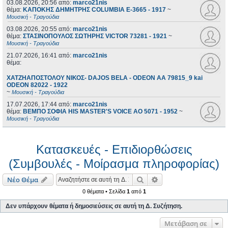
03.08.2026, 20:56
από:
marco21nis
θέμα:
ΚΑΠΟΚΗΣ ΔΗΜΗΤΡΗΣ COLUMBIA E-3665 - 1917
~
Μουσική - Τραγούδια
03.08.2026, 20:55
από:
marco21nis
θέμα:
ΣΤΑΣΙΝΟΠΟΥΛΟΣ ΣΩΤΗΡΗΣ VICTOR 73281 - 1921
~
Μουσική - Τραγούδια
21.07.2026, 16:41
από:
marco21nis
θέμα:
ΧΑΤΖΗΑΠΟΣΤΟΛΟΥ ΝΙΚΟΣ- DAJOS BELA - ODEON AA 79815_9 kai
ODEON 82022 - 1922
~
Μουσική - Τραγούδια
17.07.2026, 17:44
από:
marco21nis
θέμα:
ΒΕΜΠΟ ΣΟΦΙΑ HIS MASTER'S VOICE AO 5071 - 1952
~
Μουσική - Τραγούδια
Κατασκευές - Επιδιορθώσεις
(Συμβουλές - Μοίρασμα πληροφορίας)
Αναζήτηση
Ειδική αναζήτηση
Νέο Θέμα
0 θέματα • Σελίδα
1
από
1
Δεν υπάρχουν θέματα ή δημοσιεύσεις σε αυτή τη Δ. Συζήτηση.
Μετάβαση σε