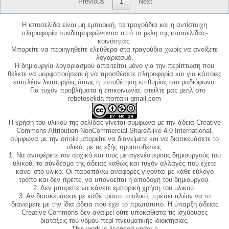
Previous
1
Next
Η ιστοσελίδα είναι μη εμπορική, τα τραγούδια και η αντίστοιχη
πληροφορία συνδιαμορφώνονται από τα μέλη της ιστοσελίδας-
κοινότητας.
Μπορείτε να περιηγηθείτε ελεύθερα στα τραγούδια χωρίς να ανοίξετε
λογαριασμό.
Η δημιουργία λογαριασμού απαιτείται μόνο για την περίπτωση που
θέλετε να μορφοποιήσετε ή να προσθέσετε πληροφορία και για κάποιες
επιπλέον λειτουργίες όπως η τοποθέτηση επιθυμίας στο ραδιόφωνο.
Για τυχόν προβλήματα ή επικοινωνία, στείλτε μας μεηλ στο
rebetoselida παπάκι gmail.com
Η χρήση του υλικού της σελίδας γίνεται σύμφωνα με την άδεια Creative
Commons Attribution-NonCommercial-ShareAlike 4.0 International,
σύμφωνα με την οποία μπορείτε να διανείμετε και να διασκευάσετε το
υλικό, με τις εξής προϋποθέσεις:
1. Να αναφέρετε τον αρχικό και τους μεταγενέστερους δημιουργούς του
υλικού, το σύνδεσμο της άδειας καθώς και τυχόν αλλαγές που έχετε
κάνει στο υλικό. Οι παραπάνω αναφορές γίνονται με κάθε εύλογο
τρόπο και δεν πρέπει να υπονοείται η αποδοχή του δημιουργού.
2. Δεν μπορείτε να κάνετε εμπορική χρήση του υλικού.
3. Αν διασκευάσετε με κάθε τρόπο το υλικό, πρέπει πλέον να το
διανείμετε με την ίδια άδεια που έχει το πρωτότυπο. Η ύπαρξη άδειας
Creative Commons δεν αναιρεί ούτε υποκαθιστά τις ισχύουσες
διατάξεις του νόμου περί πνευματικής ιδιοκτησίας.
This work is licensed under a