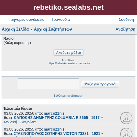
rebetiko.sealabs.net
Γρήγορες συνδέσεις
Τραγούδια
Σύνδεση
Αρχική Σελίδα
Αρχική Συζητήσεων
Αναζήτηση
Radio
(Καλή ακρόαση )..
Απευθείας:
https://rebetiko.sealabs.net/radio
Βαθύτερες αναζητήσεις;
Τελευταία θέματα
03.08.2026, 20:56
από:
marco21nis
θέμα:
ΚΑΠΟΚΗΣ ΔΗΜΗΤΡΗΣ COLUMBIA E-3665 - 1917
~
Μουσική - Τραγούδια
03.08.2026, 20:55
από:
marco21nis
θέμα:
ΣΤΑΣΙΝΟΠΟΥΛΟΣ ΣΩΤΗΡΗΣ VICTOR 73281 - 1921
~