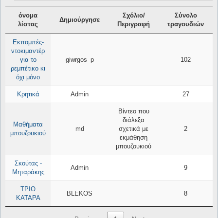
όνομα
Σχόλιο/
Σύνολο
Δημιούργησε
λίστας
Περιγραφή
τραγουδιών
Εκπομπές-
ντοκιμαντέρ
για το
giwrgos_p
102
ρεμπέτικο κι
όχι μόνο
Κρητικά
Admin
27
Βίντεο που
διάλεξα
Μαθήματα
md
σχετικά με
2
μπουζουκιού
εκμάθηση
μπουζουκιού
Σκούτας -
Admin
9
Μηταράκης
ΤΡΙΟ
BLEKOS
8
ΚΑΤΑΡΑ