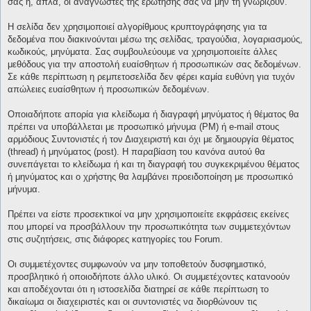
σας ή, απλά, οι αναγνώστες της ερώτησής σας να μην τη γνωρίζουν.
Η σελίδα δεν χρησιμοποιεί αλγορίθμους κρυπτογράφησης για τα
δεδομένα που διακινούνται μέσω της σελίδας, τραγούδια, λογαριασμούς,
κωδικούς, μηνύματα. Σας συμβουλεύουμε να χρησιμοποιείτε άλλες
μεθόδους για την αποστολή ευαίσθητων ή προσωπικών σας δεδομένων.
Σε κάθε περίπτωση η ρεμπετοσελίδα δεν φέρει καμία ευθύνη για τυχόν
απώλειες ευαίσθητων ή προσωπικών δεδομένων.
Οποιαδήποτε απορία για κλείδωμα ή διαγραφή μηνύματος ή θέματος θα
πρέπει να υποβάλλεται με προσωπικό μήνυμα (PM) ή e-mail στους
αρμόδιους Συντονιστές ή τον Διαχειριστή και όχι με δημιουργία θέματος
(thread) ή μηνύματος (post). Η παραβίαση του κανόνα αυτού θα
συνεπάγεται το κλείδωμα ή και τη διαγραφή του συγκεκριμένου θέματος
ή μηνύματος και ο χρήστης θα λαμβάνει προειδοποίηση με προσωπικό
μήνυμα.
Πρέπει να είστε προσεκτικοί να μην χρησιμοποιείτε εκφράσεις εκείνες
που μπορεί να προσβάλλουν την προσωπικότητα των συμμετεχόντων
στις συζητήσεις, στις διάφορες κατηγορίες του Forum.
Οι συμμετέχοντες συμφωνούν να μην τοποθετούν δυσφημιστικό,
προσβλητικό ή οποιοδήποτε άλλο υλικό. Οι συμμετέχοντες κατανοούν
και αποδέχονται ότι η ιστοσελίδα διατηρεί σε κάθε περίπτωση το
δικαίωμα οι διαχειριστές και οι συντονιστές να διορθώνουν τις