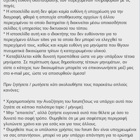
σχετική ευθύνη διασταύρωσης των παρεχομένων πληροφοριών με τις
πηγές.
* H ιστοσελίδα αυτή δεν φέρει καμία ευθύνη ή υποχρέωση για την
διαγραφή, φθορά η αποτυχία αποθήκευσης αρχείων ή άλλου
περιεχομένου το οποίο διατηρείται ή διακινείται μέσω οποιασδήποτε
σελίδας ή υπηρεσίας του δικτυακού του τόπου.
* H ιστοσελίδα αυτή και ο ιδιοκτήτης του δεν ευθύνονται για το
περιεχόμενο άλλων sites για τα οποία δεν μπορεί να ελεγχθεί το
περιεχόμενό τους, καθώς και καμία ευθύνη για μηνύματα που θίγουν
πνευματικά δικαιώματα τρίτων ή κατοχυρωμένου υλικού.
* Καταβάλλεται κάθε δυνατή προσπάθεια ώστε να μην υπάρξουν τέτοια
μηνύματα. Σε περίπτωση όμως δημοσίευσης τέτοιων μηνυμάτων, αν
είστε ο κάτοχος των δικαιωμάτων μπορείτε να επικοινωνήσετε μαζί μας
στο e-mail μας, ώστε να αποσυρθούν άμεσα!
Πριν ζητήσετε / ρωτήσετε κάτι ακολουθήστε τους παρακάτω απλούς
κανόνες:
* Χρησιμοποιήστε την Αναζήτηση του forum(Ίσως να υπάρχει αυτό που
ζητάτε σε κάποιο παλιότερο topic / μήνυμα).
* Μην "απαιτείτε", αλλά ζητήστε ευγενικά αυτό που θέλετε με όσο το
δυνατό πιο σαφή τρόπο. Θυμηθείτε ότι με μια σαφέστερη περιγραφή
γλυτώνετε χρόνο και για εσάς και για τους άλλους.
* Θυμηθείτε πως οι υπόλοιποι χρήστες του forum δεν είναι υποχρεωμένοι
να σας απαντήσουν, μπορεί να μην υπάρχει απάντηση για το ερώτημά