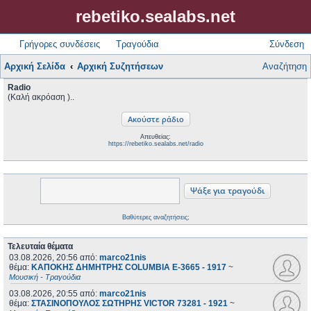
rebetiko.sealabs.net
Γρήγορες συνδέσεις
Τραγούδια
Σύνδεση
Αρχική Σελίδα
Αρχική Συζητήσεων
Αναζήτηση
Radio
(Καλή ακρόαση )..
Απευθείας:
https://rebetiko.sealabs.net/radio
Βαθύτερες αναζητήσεις;
Τελευταία θέματα
03.08.2026, 20:56
από:
marco21nis
θέμα:
ΚΑΠΟΚΗΣ ΔΗΜΗΤΡΗΣ COLUMBIA E-3665 - 1917
~
Μουσική - Τραγούδια
03.08.2026, 20:55
από:
marco21nis
θέμα:
ΣΤΑΣΙΝΟΠΟΥΛΟΣ ΣΩΤΗΡΗΣ VICTOR 73281 - 1921
~