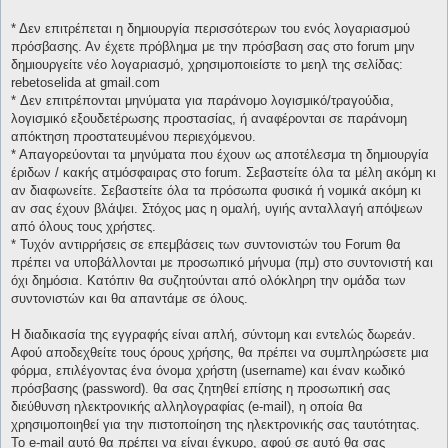
* Δεν επιτρέπεται η δημιουργία περισσότερων του ενός λογαριασμού
πρόσβασης. Αν έχετε πρόβλημα με την πρόσβαση σας στο forum μην
δημιουργείτε νέο λογαριασμό, χρησιμοποιείστε το μεηλ της σελίδας:
rebetoselida at gmail.com
* Δεν επιτρέπονται μηνύματα για παράνομο λογισμικό/τραγούδια,
λογισμικό εξουδετέρωσης προστασίας, ή αναφέρονται σε παράνομη
απόκτηση προστατευμένου περιεχόμενου.
* Απαγορεύονται τα μηνύματα που έχουν ως αποτέλεσμα τη δημιουργία
έριδων / κακής ατμόσφαιρας στο forum. Σεβαστείτε όλα τα μέλη ακόμη κι
αν διαφωνείτε. Σεβαστείτε όλα τα πρόσωπα φυσικά ή νομικά ακόμη κι
αν σας έχουν βλάψει. Στόχος μας η ομαλή, υγιής ανταλλαγή απόψεων
από όλους τους χρήστες.
* Τυχόν αντιρρήσεις σε επεμβάσεις των συντονιστών του Forum θα
πρέπει να υποβάλλονται με προσωπικό μήνυμα (πμ) στο συντονιστή και
όχι δημόσια. Κατόπιν θα συζητούνται από ολόκληρη την ομάδα των
συντονιστών και θα απαντάμε σε όλους.
Η διαδικασία της εγγραφής είναι απλή, σύντομη και εντελώς δωρεάν.
Αφού αποδεχθείτε τους όρους χρήσης, θα πρέπει να συμπληρώσετε μια
φόρμα, επιλέγοντας ένα όνομα χρήστη (username) και έναν κωδικό
πρόσβασης (password). θα σας ζητηθεί επίσης η προσωπική σας
διεύθυνση ηλεκτρονικής αλληλογραφίας (e-mail), η οποία θα
χρησιμοποιηθεί για την πιστοποίηση της ηλεκτρονικής σας ταυτότητας.
Το e-mail αυτό θα πρέπει να είναι έγκυρο, αφού σε αυτό θα σας