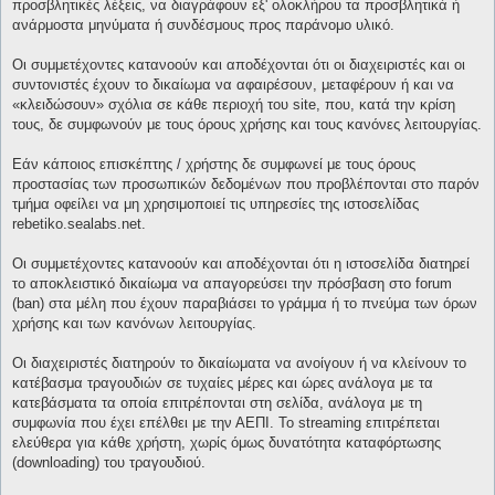
προσβλητικές λέξεις, να διαγράφουν εξ' ολοκλήρου τα προσβλητικά ή
ανάρμοστα μηνύματα ή συνδέσμους προς παράνομο υλικό.
Οι συμμετέχοντες κατανοούν και αποδέχονται ότι οι διαχειριστές και οι
συντονιστές έχουν το δικαίωμα να αφαιρέσουν, μεταφέρουν ή και να
«κλειδώσουν» σχόλια σε κάθε περιοχή του site, που, κατά την κρίση
τους, δε συμφωνούν με τους όρους χρήσης και τους κανόνες λειτουργίας.
Εάν κάποιος επισκέπτης / χρήστης δε συμφωνεί με τους όρους
προστασίας των προσωπικών δεδομένων που προβλέπονται στο παρόν
τμήμα οφείλει να μη χρησιμοποιεί τις υπηρεσίες της ιστοσελίδας
rebetiko.sealabs.net.
Οι συμμετέχοντες κατανοούν και αποδέχονται ότι η ιστοσελίδα διατηρεί
το αποκλειστικό δικαίωμα να απαγορεύσει την πρόσβαση στο forum
(ban) στα μέλη που έχουν παραβιάσει το γράμμα ή το πνεύμα των όρων
χρήσης και των κανόνων λειτουργίας.
Οι διαχειριστές διατηρούν το δικαίωματα να ανοίγουν ή να κλείνουν το
κατέβασμα τραγουδιών σε τυχαίες μέρες και ώρες ανάλογα με τα
κατεβάσματα τα οποία επιτρέπονται στη σελίδα, ανάλογα με τη
συμφωνία που έχει επέλθει με την ΑΕΠΙ. Το streaming επιτρέπεται
ελεύθερα για κάθε χρήστη, χωρίς όμως δυνατότητα καταφόρτωσης
(downloading) του τραγουδιού.