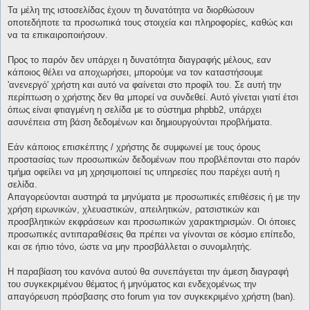
Τα μέλη της ιστοσελίδας έχουν τη δυνατότητα να διορθώσουν
οποτεδήποτε τα προσωπικά τους στοιχεία και πληροφορίες, καθώς και
να τα επικαιροποιήσουν.
Προς το παρόν δεν υπάρχει η δυνατότητα διαγραφής μέλους, εαν
κάποιος θέλει να αποχωρήσει, μπορούμε να τον καταστήσουμε
'ανενεργό' χρήστη και αυτό να φαίνεται στο προφίλ του. Σε αυτή την
περίπτωση ο χρήστης δεν θα μπορεί να συνδεθεί. Αυτό γίνεται γιατί έτσι
όπως είναι φτιαγμένη η σελίδα με το σύστημα phpbb2, υπάρχει
ασυνέπεια στη βάση δεδομένων και δημιουργούνται προβλήματα.
Εάν κάποιος επισκέπτης / χρήστης δε συμφωνεί με τους όρους
προστασίας των προσωπικών δεδομένων που προβλέπονται στο παρόν
τμήμα οφείλει να μη χρησιμοποιεί τις υπηρεσίες που παρέχει αυτή η
σελίδα.
Απαγορεύονται αυστηρά τα μηνύματα με προσωπικές επιθέσεις ή με την
χρήση ειρωνικών, χλευαστικών, απειλητικών, ρατσιστικών και
προσβλητικών εκφράσεων και προσωπικών χαρακτηρισμών. Οι όποιες
προσωπικές αντιπαραθέσεις θα πρέπει να γίνονται σε κόσμιο επίπεδο,
και σε ήπιο τόνο, ώστε να μην προσβάλλεται ο συνομιλητής.
Η παραβίαση του κανόνα αυτού θα συνεπάγεται την άμεση διαγραφή
του συγκεκριμένου θέματος ή μηνύματος και ενδεχομένως την
απαγόρευση πρόσβασης στο forum για τον συγκεκριμένο χρήστη (ban).