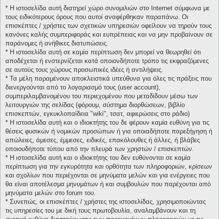
* H ιστοσελίδα αυτή διατηρεί χώρο συνομιλιών στο Internet σύμφωνα με
τους ειδικότερους όρους που αυτοί αναφέρθηκαν παραπάνω. Οι
επισκέπτες / χρήστες των σχετικών υπηρεσιών οφείλουν να τηρούν τους
κανόνες καλής συμπεριφοράς και ευπρέπειας και να μην προβαίνουν σε
παράνομες ή ανήθικες διατυπώσεις.
* H ιστοσελίδα αυτή σε καμία περίπτωση δεν μπορεί να θεωρηθεί ότι
αποδέχεται ή ενστερνίζεται κατά οποιονδήποτε τρόπο τις εκφραζόμενες
σε αυτούς τους χώρους προσωπικές ιδέες ή αντιλήψεις.
* Τα μέλη παραμένουν αποκλειστικά υπεύθυνα για όλες τις πράξεις που
διενεργούνται από το λογαριασμό τους (user account),
συμπεριλαμβανομένου του περιεχομένου που μεταδίδουν μέσω των
λειτουργιών της σελίδας (φόρουμ, σύστημα διορθώσεων, βιβλίο
επισκεπτών, εγκυκλοπαίδεια "wiki", τσατ, αφιερώσεις στο ράδιο)
* H ιστοσελίδα αυτή και ο ιδιοκτήτης του δε φέρουν καμία ευθύνη για τις
θέσεις φυσικών ή νομικών προσώπων ή για οποιαδήποτε παρεξήγηση ή
απώλειες, άμεσες, έμμεσες, ειδικές, επακόλουθες ή άλλες, ή βλάβες
οποιουδήποτε τύπου από την πλευρά των χρηστών / επισκεπτών.
* H ιστοσελίδα αυτή και ο ιδιοκτήτης του δεν ευθύνονται σε καμία
περίπτωση για την εγκυρότητα και ορθότητα των πληροφοριών, κρίσεων
και σχολίων που περιέχονται σε μηνύματα μελών και για ενέργειες που
θα είναι αποτέλεσμα μηνυμάτων ή και συμβουλών που παρέχονται από
μηνύματα μελών στο forum του.
* Συνεπώς, οι επισκέπτες / χρήστες της ιστοσελίδας, χρησιμοποιώντας
τις υπηρεσίες του με δική τους πρωτοβουλία, αναλαμβάνουν και τη