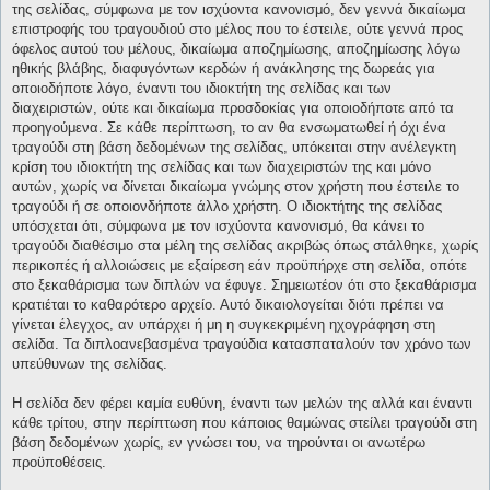
της σελίδας, σύμφωνα με τον ισχύοντα κανονισμό, δεν γεννά δικαίωμα
επιστροφής του τραγουδιού στο μέλος που το έστειλε, ούτε γεννά προς
όφελος αυτού του μέλους, δικαίωμα αποζημίωσης, αποζημίωσης λόγω
ηθικής βλάβης, διαφυγόντων κερδών ή ανάκλησης της δωρεάς για
οποιοδήποτε λόγο, έναντι του ιδιοκτήτη της σελίδας και των
διαχειριστών, ούτε και δικαίωμα προσδοκίας για οποιοδήποτε από τα
προηγούμενα. Σε κάθε περίπτωση, το αν θα ενσωματωθεί ή όχι ένα
τραγούδι στη βάση δεδομένων της σελίδας, υπόκειται στην ανέλεγκτη
κρίση του ιδιοκτήτη της σελίδας και των διαχειριστών της και μόνο
αυτών, χωρίς να δίνεται δικαίωμα γνώμης στον χρήστη που έστειλε το
τραγούδι ή σε οποιονδήποτε άλλο χρήστη. Ο ιδιοκτήτης της σελίδας
υπόσχεται ότι, σύμφωνα με τον ισχύοντα κανονισμό, θα κάνει το
τραγούδι διαθέσιμο στα μέλη της σελίδας ακριβώς όπως στάλθηκε, χωρίς
περικοπές ή αλλοιώσεις με εξαίρεση εάν προϋπήρχε στη σελίδα, οπότε
στο ξεκαθάρισμα των διπλών να έφυγε. Σημειωτέον ότι στο ξεκαθάρισμα
κρατιέται το καθαρότερο αρχείο. Αυτό δικαιολογείται διότι πρέπει να
γίνεται έλεγχος, αν υπάρχει ή μη η συγκεκριμένη ηχογράφηση στη
σελίδα. Τα διπλοανεβασμένα τραγούδια κατασπαταλούν τον χρόνο των
υπεύθυνων της σελίδας.
Η σελίδα δεν φέρει καμία ευθύνη, έναντι των μελών της αλλά και έναντι
κάθε τρίτου, στην περίπτωση που κάποιος θαμώνας στείλει τραγούδι στη
βάση δεδομένων χωρίς, εν γνώσει του, να τηρούνται οι ανωτέρω
προϋποθέσεις.