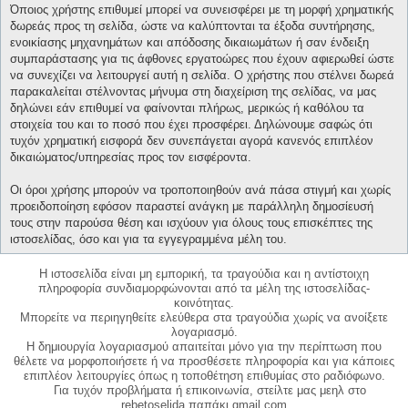
Όποιος χρήστης επιθυμεί μπορεί να συνεισφέρει με τη μορφή χρηματικής
δωρεάς προς τη σελίδα, ώστε να καλύπτονται τα έξοδα συντήρησης,
ενοικίασης μηχανημάτων και απόδοσης δικαιωμάτων ή σαν ένδειξη
συμπαράστασης για τις άφθονες εργατοώρες που έχουν αφιερωθεί ώστε
να συνεχίζει να λειτουργεί αυτή η σελίδα. Ο χρήστης που στέλνει δωρεά
παρακαλείται στέλνοντας μήνυμα στη διαχείριση της σελίδας, να μας
δηλώνει εάν επιθυμεί να φαίνονται πλήρως, μερικώς ή καθόλου τα
στοιχεία του και το ποσό που έχει προσφέρει. Δηλώνουμε σαφώς ότι
τυχόν χρηματική εισφορά δεν συνεπάγεται αγορά κανενός επιπλέον
δικαιώματος/υπηρεσίας προς τον εισφέροντα.
Οι όροι χρήσης μπορούν να τροποποιηθούν ανά πάσα στιγμή και χωρίς
προειδοποίηση εφόσον παραστεί ανάγκη με παράλληλη δημοσίευσή
τους στην παρούσα θέση και ισχύουν για όλους τους επισκέπτες της
ιστοσελίδας, όσο και για τα εγγεγραμμένα μέλη του.
Η ιστοσελίδα είναι μη εμπορική, τα τραγούδια και η αντίστοιχη
πληροφορία συνδιαμορφώνονται από τα μέλη της ιστοσελίδας-
κοινότητας.
Μπορείτε να περιηγηθείτε ελεύθερα στα τραγούδια χωρίς να ανοίξετε
λογαριασμό.
Η δημιουργία λογαριασμού απαιτείται μόνο για την περίπτωση που
θέλετε να μορφοποιήσετε ή να προσθέσετε πληροφορία και για κάποιες
επιπλέον λειτουργίες όπως η τοποθέτηση επιθυμίας στο ραδιόφωνο.
Για τυχόν προβλήματα ή επικοινωνία, στείλτε μας μεηλ στο
rebetoselida παπάκι gmail.com