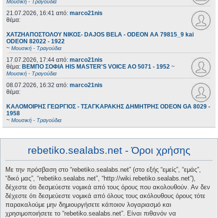
Μουσική - Τραγούδια
21.07.2026, 16:41
από:
marco21nis
θέμα:
ΧΑΤΖΗΑΠΟΣΤΟΛΟΥ ΝΙΚΟΣ- DAJOS BELA - ODEON AA 79815_9 kai
ODEON 82022 - 1922
~
Μουσική - Τραγούδια
17.07.2026, 17:44
από:
marco21nis
θέμα:
ΒΕΜΠΟ ΣΟΦΙΑ HIS MASTER'S VOICE AO 5071 - 1952
~
Μουσική - Τραγούδια
08.07.2026, 16:32
από:
marco21nis
θέμα:
ΚΑΛΟΜΟΙΡΗΣ ΓΕΩΡΓΙΟΣ - ΤΣΑΓΚΑΡΑΚΗΣ ΔΗΜΗΤΡΗΣ ODEON GA 8029 -
1958
~
Μουσική - Τραγούδια
rebetiko.sealabs.net - Όροι χρήσης
Με την πρόσβαση στο “rebetiko.sealabs.net” (στο εξής “εμείς”, “εμάς”,
“δικό μας”, “rebetiko.sealabs.net”, “http://wiki.rebetiko.sealabs.net”),
δέχεστε ότι δεσμεύεστε νομικά από τους όρους που ακολουθούν. Αν δεν
δέχεστε ότι δεσμεύεστε νομικά από όλους τους ακόλουθους όρους τότε
παρακαλούμε μην δημιουργήσετε κάποιον λογαριασμό και
χρησιμοποιήσετε το “rebetiko.sealabs.net”. Είναι πιθανόν να