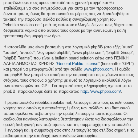
μεταβάλλουμε τους όρους οποιαδήποτε χρονική στιγμή και θα
επιδιώξουμε να σας ενημερώσουμε για αυτό με τον προσφορότερο
δυνατό τρόπο, όμως θα ήταν συνετό εκ μέρους σας να ξαναδιαβάζετε
τακτικά την παρούσα σελίδα καθώς η συνεχιζόμενη χρήση του
“rebetiko.sealabs.net” μετά τις εκάστοτε αλλαγές δείχνει πως δέχεστε ότι
δεσμεύεστε νομικά από αυτούς τους όρους με την ανανεωμένη και/ή
τροποποιημένη μορφή των όρων.
Η ιστοσελίδα μας είναι βασισμένη στο λογισμικό phpBB (στο εξής “αυτοί”,
“αυτών”, “αυτούς”, “λογισμικό phpBB”, “www.phpbb.com”, “phpBB Group”,
“phpBB Teams”) που είναι a bulletin board solution κάτω από ΓΕΝΙΚΗ
ΑΔΕΙΑ ΔΗΜΟΣΙΑΣ ΧΡΗΣΗΣ “
General Public License
” (hereinafter “GPL”)
και μπορεί να μεταφορτωθεί από την σελίδα
www.phpbb.com
. Η ομάδα
του phpBB δεν μπορεί να ασκήσει την επιρροή στο περιεχόμενο και τους
στόχους, τους οποίους ο χρήστης με αυτό το λογισμικό ακολουθεί λόγω
των κανονισμών του GPL. Για περισσότερες πληροφορίες σχετικά με το
phpBB, παρακαλούμε δείτε τα παρακάτω:
http://www.phpbb.com/
.
Η ρεμπετοσελίδα rebetiko.sealabs.net, λειτουργεί υπό τους κάτωθι όρους
χρήσης τους οποίους ο επισκέπτης / μέλος των σελίδων του δικτυακού
τόπου οφείλει να σέβεται για την ομαλή λειτουργία του ιστοχώρου. Οι
ακόλουθοι κανόνες λειτουργίας θεσπίστηκαν ώστε να διασφαλίσουν την
ομαλή διεξαγωγή των συζητήσεων και της συμμετοχής στην ιστοσελίδα.
Η εγγραφή και η συμμετοχή σας στης λειτουργίες της σελίδας σημαίνει το
σεβασμό και την αποδοχή των κανόνων λειτουργίας.