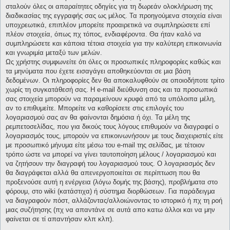
σταλούν όλες οι απαραίτητες οδηγίες για τη δωρεάν ολοκλήρωση της
διαδικασίας της εγγραφής σας ως μέλος. Τα προηγούμενα στοιχεία είναι
υποχρεωτικά, επιπλέον μπορείτε προαιρετικά να συμπληρώσετε επί
πλέον στοιχεία, όπως πχ τόπος, ενδιαφέροντα. Θα ήταν καλό να
συμπληρώσετε και κάποια τέτοια στοιχεία για την καλύτερη επικοινωνία
και γνωριμία μεταξύ των μελών.
Ως χρήστης συμφωνείτε ότι όλες οι προσωπικές πληροφορίες καθώς και
τα μηνύματα που έχετε εισαγάγει αποθηκεύονται σε μια βάση
δεδομένων. Οι πληροφορίες δεν θα αποκαλυφθούν σε οποιοδήποτε τρίτο
χωρίς τη συγκατάθεσή σας. Η e-mail διεύθυνση σας και τα προσωπικά
σας στοιχεία μπορούν να παραμείνουν κρυφά από τα υπόλοιπα μέλη,
αν το επιθυμείτε. Μπορείτε να καθορίσετε στις επιλογές του
λογαριασμού σας αν θα φαίνονται δημόσια ή όχι. Τα μέλη της
ρεμπετοσελίδας, που για δικούς τους λόγους επιθυμούν να διαγραφεί ο
λογαριασμός τους, μπορούν να επικοινωνήσουν με τους διαχειριστές είτε
με προσωπικό μήνυμα είτε μέσω του e-mail της σελίδας, με τέτοιον
τρόπο ώστε να μπορεί να γίνει ταυτοποίηση μέλους / λογαριασμού και
να ζητήσουν την διαγραφή του λογαριασμού τους. Ο λογαριασμός δεν
θα διαγράφεται αλλά θα απενεργοποιείται σε περίπτωση που θα
προξενούσε αυτή η ενέργεια (λόγω δομής της βάσης), προβλήματα στο
φόρουμ, στο wiki (κατάστιχα) ή σύστημα διορθώσεων. Για παράδειγμα
να διαγραφούν πόστ, αλλάζοντας/αλλοιώνοντας το ιστορικό ή πχ τη ροή
μιας συζήτησης (πχ να απαντάνε σε αυτά απο κατω άλλοι και να μην
φαίνεται σε τί απαντήσαν κλπ κλπ).