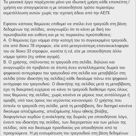
Τα μουσικά έργα παρέχονται μόνο για ιδιωτική χρήση κάθε επισκέπτη /
χρήστη και απαγορεύεται η με οποιονδήποτε τρόπο περαιτέρω
εκμετάλλευση αυτών χωρίς την σχετική άδεια από την ΑΕΠΙ.
Εφόσον κάποιος θαμώνας επιθυμεί να στείλει ένα τραγούδι στη βάση
δεδομένων της σελίδας, αναγνωρίζει ότι το κάνει με δική του
πρωτοβουλία και ευθύνη και με τις παρακάτω προϋποθέσεις:
Α. Ο θαμώνας έχει νόμιμα στην κατοχή του το συγκεκριμένο τραγούδι,
είτε από δίσκο 78 στροφών, είτε από μεταγενέστερη επανακυκλοφορία
του σε δίσκο 33 στροφών, κασέτα ή cd, είτε με οποιονδήποτε άλλο
νόμιμο τρόπο (πχ online αγορά).
Β. Ο χρήστης, στέλνοντας το τραγούδι στη σελίδα, δηλώνει και
αναγνωρίζει ότι προβαίνει σε άτυπη άνευ ανταλλάγματος δωρεά του
ψηφιακού αντιγράφου του τραγουδιού στη σελίδα και μεταβιβάζει στη
σελίδα (στον ιδιοκτήτη της σελίδας) κάθε δικαίωμα πάνω στο ψηφιακό
αντίγραφο του τραγουδιού. Ο ιδιοκτήτης της σελίδας μετά τη μεταβίβαση,
έχει τη διακριτική ευχέρεια να κάνει το τραγούδι διαθέσιμο προς όλους
τους θαμώνες της σελίδας, χωρίς κανένα εκ μέρους τους αντάλλαγμα ή
αμοιβή, υπό τους όρους του ισχύοντος κανονισμού. Ο χρήστης που
έστειλε το τραγούδι στη σελίδα, μετά τη μεταβίβαση, δεν διατηρεί κανένα
δικαίωμα αποζημίωσης, αποζημίωσης λόγω ηθικής βλάβης,
διαφυγόντων κερδών ή ανάκλησης της δωρεάς για οποιοδήποτε λόγο,
έναντι του ιδιοκτήτη της σελίδας, των διαχειριστών και των μελών της
σελίδας, ούτε και δικαίωμα προσδοκίας για οποιοδήποτε από τα
προηγούμενα. Η μη ενσωμάτωση του τραγουδιού στη βάση δεδομένων