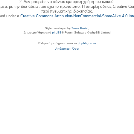
2. Δεν μπορείτε να κάνετε εμπορική χρήση του υλικού.
ίμετε με την ίδια άδεια που έχει το πρωτότυπο. Η ύπαρξη άδειας Creative C
περί πνευματικής ιδιοκτησίας.
nsed under a
Creative Commons Attribution-NonCommercial-ShareAlike 4.0 Inte
Style developer by
Zuma Portal
,
Δημιουργήθηκε από
phpBB
® Forum Software © phpBB Limited
Ελληνική μετάφραση από το
phpbbgr.com
Απόρρητο
|
Όροι