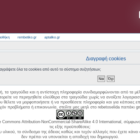
ιοθήκη
rembetiko.gr
aptaliko.gr
Διαγραφή cookies
 διαγράψετε όλα τα cookies από αυτό το σύστημα συζητήσεων;
κή, τα τραγούδια και η αντίστοιχη πληροφορία συνδιαμορφώνονται από τα μέλ
ορείτε να περιηγηθείτε ελεύθερα στα τραγούδια χωρίς να ανοίξετε λογαριασ
ου θέλετε να μορφοποιήσετε ή να προσθέσετε πληροφορία και για κάποιες επ
όν προβλήματα ή επικοινωνία, στείλτε μας μεηλ στο rebetoselida παπάκι g
e Commons Attribution-NonCommercial-ShareAlike 4.0 International, σύμφωνα 
τις εξής προϋποθέσεις:
ου υλικού, το σύνδεσμο της άδειας καθώς και τυχόν αλλαγές που έχετε κάνει
δεν πρέπει να υπονοείται η αποδοχή του δημιουργού.