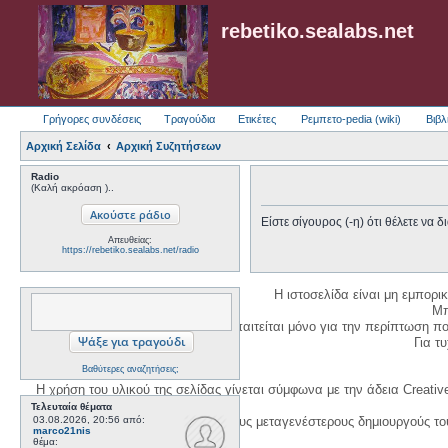
rebetiko.sealabs.net
Γρήγορες συνδέσεις
Τραγούδια
Ετικέτες
Ρεμπετο-pedia (wiki)
Βιβλ
Αρχική Σελίδα
Αρχική Συζητήσεων
Radio
(Καλή ακρόαση )..
Είστε σίγουρος (-η) ότι θέλετε να
Απευθείας:
https://rebetiko.sealabs.net/radio
Η ιστοσελίδα είναι μη εμπορι
Μπ
Η δημιουργία λογαριασμού απαιτείται μόνο για την περίπτωση π
Για τυχ
Βαθύτερες αναζητήσεις;
Η χρήση του υλικού της σελίδας γίνεται σύμφωνα με την άδεια Creativ
Τελευταία θέματα
03.08.2026, 20:56
1. Να αναφέρετε τον αρχικό και τους μεταγενέστερους δημιουργούς τ
από:
marco21nis
θέμα: