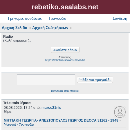
rebetiko.sealabs.net
Γρήγορες συνδέσεις
Τραγούδια
Σύνδεση
Αρχική Σελίδα
Αρχική Συζητήσεων
Radio
(Καλή ακρόαση )..
Απευθείας:
https://rebetiko.sealabs.net/radio
Βαθύτερες αναζητήσεις;
Τελευταία θέματα
08.08.2026, 17:24
από:
marco21nis
θέμα:
ΜΗΤΤΑΚΗ ΓΕΩΡΓΙΑ- ΑΝΕΣΤΟΠΟΥΛΟΣ ΓΙΩΡΓΟΣ DECCA 31162 - 1948
~
Μουσική - Τραγούδια