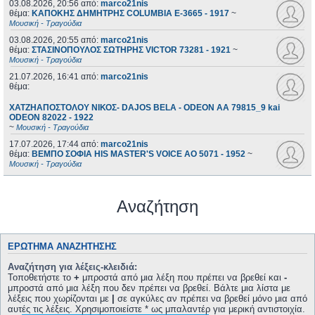
03.08.2026, 20:56
από:
marco21nis
θέμα:
ΚΑΠΟΚΗΣ ΔΗΜΗΤΡΗΣ COLUMBIA E-3665 - 1917
~
Μουσική - Τραγούδια
03.08.2026, 20:55
από:
marco21nis
θέμα:
ΣΤΑΣΙΝΟΠΟΥΛΟΣ ΣΩΤΗΡΗΣ VICTOR 73281 - 1921
~
Μουσική - Τραγούδια
21.07.2026, 16:41
από:
marco21nis
θέμα:
ΧΑΤΖΗΑΠΟΣΤΟΛΟΥ ΝΙΚΟΣ- DAJOS BELA - ODEON AA 79815_9 kai
ODEON 82022 - 1922
~
Μουσική - Τραγούδια
17.07.2026, 17:44
από:
marco21nis
θέμα:
ΒΕΜΠΟ ΣΟΦΙΑ HIS MASTER'S VOICE AO 5071 - 1952
~
Μουσική - Τραγούδια
Αναζήτηση
ΕΡΏΤΗΜΑ ΑΝΑΖΉΤΗΣΗΣ
Αναζήτηση για λέξεις-κλειδιά:
Τοποθετήστε το
+
μπροστά από μια λέξη που πρέπει να βρεθεί και
-
μπροστά από μια λέξη που δεν πρέπει να βρεθεί. Βάλτε μια λίστα με
λέξεις που χωρίζονται με
|
σε αγκύλες αν πρέπει να βρεθεί μόνο μια από
αυτές τις λέξεις. Χρησιμοποιείστε * ως μπαλαντέρ για μερική αντιστοιχία.