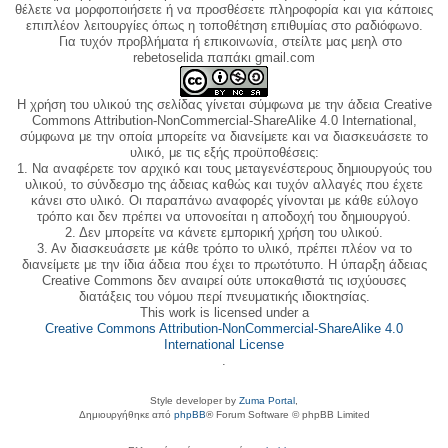
θέλετε να μορφοποιήσετε ή να προσθέσετε πληροφορία και για κάποιες
επιπλέον λειτουργίες όπως η τοποθέτηση επιθυμίας στο ραδιόφωνο.
Για τυχόν προβλήματα ή επικοινωνία, στείλτε μας μεηλ στο
rebetoselida παπάκι gmail.com
Η χρήση του υλικού της σελίδας γίνεται σύμφωνα με την άδεια Creative
Commons Attribution-NonCommercial-ShareAlike 4.0 International,
σύμφωνα με την οποία μπορείτε να διανείμετε και να διασκευάσετε το
υλικό, με τις εξής προϋποθέσεις:
1. Να αναφέρετε τον αρχικό και τους μεταγενέστερους δημιουργούς του
υλικού, το σύνδεσμο της άδειας καθώς και τυχόν αλλαγές που έχετε
κάνει στο υλικό. Οι παραπάνω αναφορές γίνονται με κάθε εύλογο
τρόπο και δεν πρέπει να υπονοείται η αποδοχή του δημιουργού.
2. Δεν μπορείτε να κάνετε εμπορική χρήση του υλικού.
3. Αν διασκευάσετε με κάθε τρόπο το υλικό, πρέπει πλέον να το
διανείμετε με την ίδια άδεια που έχει το πρωτότυπο. Η ύπαρξη άδειας
Creative Commons δεν αναιρεί ούτε υποκαθιστά τις ισχύουσες
διατάξεις του νόμου περί πνευματικής ιδιοκτησίας.
This work is licensed under a
Creative Commons Attribution-NonCommercial-ShareAlike 4.0
International License
.
Style developer by
Zuma Portal
,
Δημιουργήθηκε από
phpBB
® Forum Software © phpBB Limited