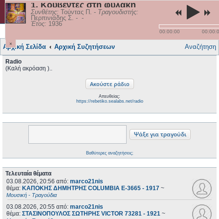
1. Κουβέντες στη φυλακή
rebetiko.sealabs.net
Συνθέτης:
Τούντας Π.
-
Τραγουδιστής:
Περπινιάδης Σ.
-
-
Έτος:
1936
Γρήγορες συνδέσεις
Τραγούδια
Σύνδεση
00:00:00
00:00:
×
Αρχική Σελίδα
Αρχική Συζητήσεων
Αναζήτηση
Radio
(Καλή ακρόαση )..
Απευθείας:
https://rebetiko.sealabs.net/radio
Βαθύτερες αναζητήσεις;
Τελευταία θέματα
03.08.2026, 20:56
από:
marco21nis
θέμα:
ΚΑΠΟΚΗΣ ΔΗΜΗΤΡΗΣ COLUMBIA E-3665 - 1917
~
Μουσική - Τραγούδια
03.08.2026, 20:55
από:
marco21nis
θέμα:
ΣΤΑΣΙΝΟΠΟΥΛΟΣ ΣΩΤΗΡΗΣ VICTOR 73281 - 1921
~