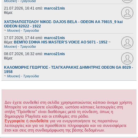
Μουσική - Τραγούδια
21.07.2026, 16:41
από:
marco21nis
θέμα:
ΧΑΤΖΗΑΠΟΣΤΟΛΟΥ ΝΙΚΟΣ- DAJOS BELA - ODEON AA 79815_9 kai
ODEON 82022 - 1922
~
Μουσική - Τραγούδια
17.07.2026, 17:44
από:
marco21nis
θέμα:
ΒΕΜΠΟ ΣΟΦΙΑ HIS MASTER'S VOICE AO 5071 - 1952
~
Μουσική - Τραγούδια
08.07.2026, 16:32
από:
marco21nis
θέμα:
ΚΑΛΟΜΟΙΡΗΣ ΓΕΩΡΓΙΟΣ - ΤΣΑΓΚΑΡΑΚΗΣ ΔΗΜΗΤΡΗΣ ODEON GA 8029 -
1958
~
Μουσική - Τραγούδια
Δεν έχετε συνδεθεί στη σελίδα χρησιμοποιώντας κάποιο όνομα χρήστη.
Μπορείτε να ακούσετε ελεύθερα, ωστόσο κάποιες λειτουργίες στη
στήλη "Πρόσθετα" είναι διαθέσιμες μετά τη σύνδεση, όπως η
δημιουργία Playlists και οι επιθυμίες στο ράδιο.
Εγγραφείτε
ή
συνδεθείτε
για να ενεργοποιήσετε τις παραπάνω
λειτουργίες και για να προσθέσετε πληροφορία και να συνεισφέρετε
έτσι και σεις στη συνδιαμόρφωση της βάσης δεδομένων.