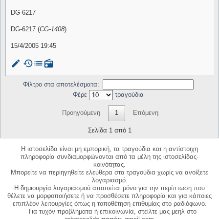
DG-6217
DG-6217 (
CG-1408
)
15/4/2005 19:45
mode_edit
history
list
radio
Φίλτρο στα αποτελέσματα:
Φέρε
τραγούδια
Προηγούμενη
1
Επόμενη
Σελίδα 1 από 1
Η ιστοσελίδα είναι μη εμπορική, τα τραγούδια και η αντίστοιχη
πληροφορία συνδιαμορφώνονται από τα μέλη της ιστοσελίδας-
κοινότητας.
Μπορείτε να περιηγηθείτε ελεύθερα στα τραγούδια χωρίς να ανοίξετε
λογαριασμό.
Η δημιουργία λογαριασμού απαιτείται μόνο για την περίπτωση που
θέλετε να μορφοποιήσετε ή να προσθέσετε πληροφορία και για κάποιες
επιπλέον λειτουργίες όπως η τοποθέτηση επιθυμίας στο ραδιόφωνο.
Για τυχόν προβλήματα ή επικοινωνία, στείλτε μας μεηλ στο