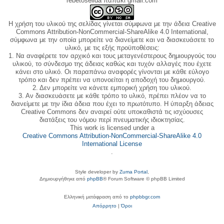
rebetoselida παπάκι gmail.com
Η χρήση του υλικού της σελίδας γίνεται σύμφωνα με την άδεια Creative
Commons Attribution-NonCommercial-ShareAlike 4.0 International,
σύμφωνα με την οποία μπορείτε να διανείμετε και να διασκευάσετε το
υλικό, με τις εξής προϋποθέσεις:
1. Να αναφέρετε τον αρχικό και τους μεταγενέστερους δημιουργούς του
υλικού, το σύνδεσμο της άδειας καθώς και τυχόν αλλαγές που έχετε
κάνει στο υλικό. Οι παραπάνω αναφορές γίνονται με κάθε εύλογο
τρόπο και δεν πρέπει να υπονοείται η αποδοχή του δημιουργού.
2. Δεν μπορείτε να κάνετε εμπορική χρήση του υλικού.
3. Αν διασκευάσετε με κάθε τρόπο το υλικό, πρέπει πλέον να το
διανείμετε με την ίδια άδεια που έχει το πρωτότυπο. Η ύπαρξη άδειας
Creative Commons δεν αναιρεί ούτε υποκαθιστά τις ισχύουσες
διατάξεις του νόμου περί πνευματικής ιδιοκτησίας.
This work is licensed under a
Creative Commons Attribution-NonCommercial-ShareAlike 4.0
International License
.
Style developer by
Zuma Portal
,
Δημιουργήθηκε από
phpBB
® Forum Software © phpBB Limited
Ελληνική μετάφραση από το
phpbbgr.com
Απόρρητο
|
Όροι