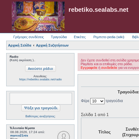
rebetiko.sealabs.net
Γρήγορες συνδέσεις
Τραγούδια
Ετικέτες
Ρεμπετο-pedia (wiki)
Βιβλ
Αρχική Σελίδα
Αρχική Συζητήσεων
Radio
(Καλή ακρόαση )..
Δεν έχετε συνδεθεί στη σελίδα χρησιμ
Playlists και οι επιθυμίες στο ράδιο.
Εγγραφείτε
ή
συνδεθείτε
για να ενεργο
Απευθείας:
https://rebetiko.sealabs.net/radio
Τραγούδια
Φέρε
τραγούδια
Σελίδα 1 από 1
Βαθύτερες αναζητήσεις;
Τελευταία θέματα
Συνθέτ
Τίτλος
08.08.2026, 17:24
από:
(Στιχουρ
marco21nis
θέμα: