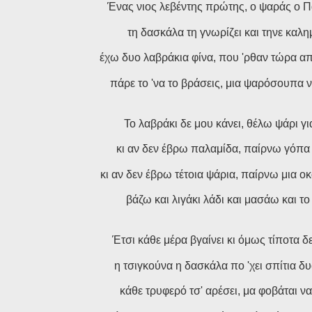
Ένας νιος λεβέντης πρώτης, ο ψαράς ο Π
τη δασκάλα τη γνωρίζει και τηνε καλημ
έχω δυο λαβράκια φίνα, που 'ρθαν τώρα απ
πάρε το 'να το βράσεις, μια ψαρόσουπα να
Το λαβράκι δε μου κάνει, θέλω ψάρι γι
κι αν δεν έβρω παλαμίδα, παίρνω γόπα
κι αν δεν έβρω τέτοια ψάρια, παίρνω μια οκ
βάζω και λιγάκι λάδι και μασάω και το
Έτσι κάθε μέρα βγαίνει κι όμως τίποτα δε
η τσιγκούνα η δασκάλα πο 'χει σπίτια δ
κάθε τρυφερό τσ' αρέσει, μα φοβάται να