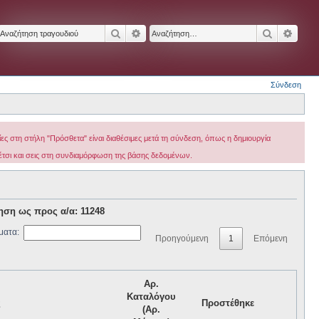
Αναζήτηση
Ειδική αναζήτηση
Αναζήτησ
Ειδικ
Σύνδεση
ς στη στήλη "Πρόσθετα" είναι διαθέσιμες μετά τη σύνδεση, όπως η δημιουργία
 έτσι και σεις στη συνδιαμόρφωση της βάσης δεδομένων.
ηση ως προς α/α: 11248
ματα:
Προηγούμενη
1
Επόμενη
Αρ.
Καταλόγου
ς
Προστέθηκε
(Αρ.