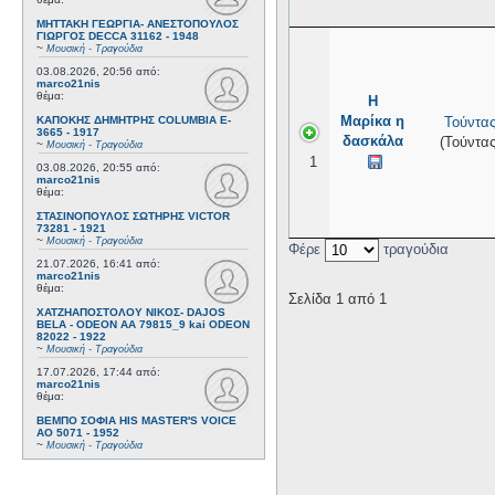
ΜΗΤΤΑΚΗ ΓΕΩΡΓΙΑ- ΑΝΕΣΤΟΠΟΥΛΟΣ
ΓΙΩΡΓΟΣ DECCA 31162 - 1948
~
Μουσική - Τραγούδια
03.08.2026, 20:56
από:
marco21nis
θέμα:
Η
Μαρίκα η
Τούντας
ΚΑΠΟΚΗΣ ΔΗΜΗΤΡΗΣ COLUMBIA E-
3665 - 1917
δασκάλα
(Τούντας
~
Μουσική - Τραγούδια
1
03.08.2026, 20:55
από:
marco21nis
θέμα:
ΣΤΑΣΙΝΟΠΟΥΛΟΣ ΣΩΤΗΡΗΣ VICTOR
73281 - 1921
~
Μουσική - Τραγούδια
Φέρε
τραγούδια
21.07.2026, 16:41
από:
marco21nis
θέμα:
Σελίδα 1 από 1
ΧΑΤΖΗΑΠΟΣΤΟΛΟΥ ΝΙΚΟΣ- DAJOS
BELA - ODEON AA 79815_9 kai ODEON
82022 - 1922
~
Μουσική - Τραγούδια
17.07.2026, 17:44
από:
marco21nis
θέμα:
ΒΕΜΠΟ ΣΟΦΙΑ HIS MASTER'S VOICE
AO 5071 - 1952
~
Μουσική - Τραγούδια