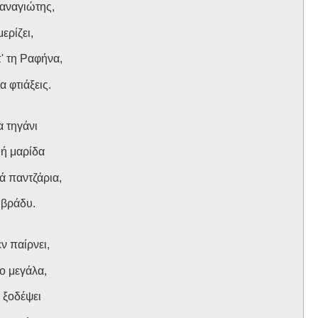
αναγιώτης,
ερίζει,
' τη Ραφήνα,
 φτιάξεις.
α τηγάνι
 ή μαρίδα
ά παντζάρια,
 βράδυ.
ν παίρνει,
υο μεγάλα,
 ξοδέψει