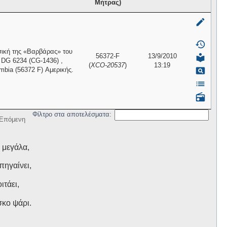
Μήτρας)
mode_edit
history
σική της «Βαρβάρας» του
56372-F
13/9/2010
local_library
a DG 6234 (CG-1436) ,
(
XCO-20537
)
13:19
pageview
mbia (56372 F) Αμερικής.
list
radio
Φίλτρο στα αποτελέσματα:
Επόμενη
 μεγάλα,
πηγαίνει,
ιτάει,
σκο ψάρι.