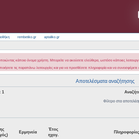
ιοθήκη
rembetiko.gr
aptaliko.gr
οποιώντας κάποιο όνομα χρήστη. Μπορείτε να ακούσετε ελεύθερα, ωστόσο κάποιες λειτουργίε
ποιήσετε τις παραπάνω λειτουργίες και για να προσθέσετε πληροφορία και να συνεισφέρετε
Αποτελέσματα αναζήτησης
: 1
Αναζήτ
Φίλτρο στα αποτελέσ
ης
Έτος
Ερμηνεία
Πληροφορίε
γός)
ηχογ.