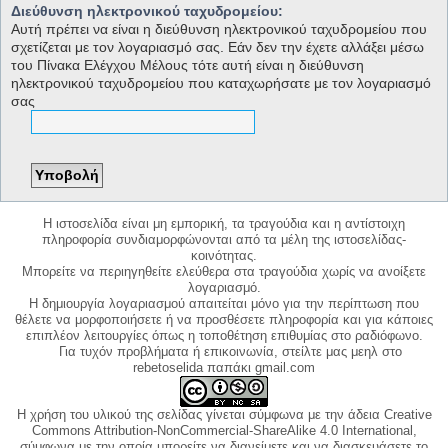
Διεύθυνση ηλεκτρονικού ταχυδρομείου:
Αυτή πρέπει να είναι η διεύθυνση ηλεκτρονικού ταχυδρομείου που
σχετίζεται με τον λογαριασμό σας. Εάν δεν την έχετε αλλάξει μέσω
του Πίνακα Ελέγχου Μέλους τότε αυτή είναι η διεύθυνση
ηλεκτρονικού ταχυδρομείου που καταχωρήσατε με τον λογαριασμό
σας
Η ιστοσελίδα είναι μη εμπορική, τα τραγούδια και η αντίστοιχη
πληροφορία συνδιαμορφώνονται από τα μέλη της ιστοσελίδας-
κοινότητας.
Μπορείτε να περιηγηθείτε ελεύθερα στα τραγούδια χωρίς να ανοίξετε
λογαριασμό.
Η δημιουργία λογαριασμού απαιτείται μόνο για την περίπτωση που
θέλετε να μορφοποιήσετε ή να προσθέσετε πληροφορία και για κάποιες
επιπλέον λειτουργίες όπως η τοποθέτηση επιθυμίας στο ραδιόφωνο.
Για τυχόν προβλήματα ή επικοινωνία, στείλτε μας μεηλ στο
rebetoselida παπάκι gmail.com
Η χρήση του υλικού της σελίδας γίνεται σύμφωνα με την άδεια Creative
Commons Attribution-NonCommercial-ShareAlike 4.0 International,
σύμφωνα με την οποία μπορείτε να διανείμετε και να διασκευάσετε το