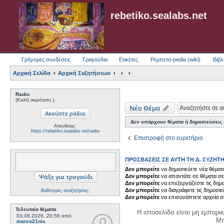
rebetiko.sealabs.net
Γρήγορες συνδέσεις
Τραγούδια
Ετικέτες
Ρεμπετο-pedia (wiki)
Βιβλ
Αρχική Σελίδα
Αρχική Συζητήσεων
Radio
(Καλή ακρόαση )..
Νέο Θέμα
Δεν υπάρχουν θέματα ή δημοσιεύσεις σ
Απευθείας:
https://rebetiko.sealabs.net/radio
Επιστροφή στο ευρετήριο
ΠΡΟΣΒΆΣΕΙΣ ΣΕ ΑΥΤΉ ΤΗ Δ. ΣΥΖΉΤ
Δεν μπορείτε
να δημοσιεύετε νέα θέματα
Δεν μπορείτε
να απαντάτε σε θέματα σε
Δεν μπορείτε
να επεξεργάζεστε τις δημο
Δεν μπορείτε
να διαγράφετε τις δημοσιε
Βαθύτερες αναζητήσεις;
Δεν μπορείτε
να επισυνάπτετε αρχεία σ
Τελευταία θέματα
Η ιστοσελίδα είναι μη εμπορι
03.08.2026, 20:56
από:
Μπ
marco21nis