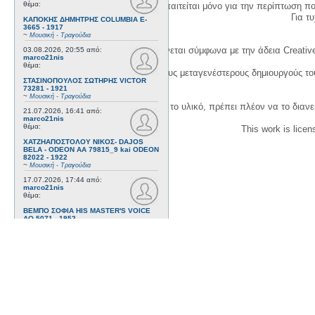
θέμα:
Η δημιουργία λογαριασμού απαιτείται μόνο για την περίπτωση π
Για τυχ
ΚΑΠΟΚΗΣ ΔΗΜΗΤΡΗΣ COLUMBIA E-
3665 - 1917
~
Μουσική - Τραγούδια
Η χρήση του υλικού της σελίδας γίνεται σύμφωνα με την άδεια Creativ
03.08.2026, 20:55
από:
marco21nis
θέμα:
1. Να αναφέρετε τον αρχικό και τους μεταγενέστερους δημιουργούς τ
ΣΤΑΣΙΝΟΠΟΥΛΟΣ ΣΩΤΗΡΗΣ VICTOR
73281 - 1921
~
Μουσική - Τραγούδια
3. Αν διασκευάσετε με κάθε τρόπο το υλικό, πρέπει πλέον να το διανε
21.07.2026, 16:41
από:
marco21nis
θέμα:
This work is lice
ΧΑΤΖΗΑΠΟΣΤΟΛΟΥ ΝΙΚΟΣ- DAJOS
BELA - ODEON AA 79815_9 kai ODEON
82022 - 1922
~
Μουσική - Τραγούδια
17.07.2026, 17:44
από:
marco21nis
θέμα:
ΒΕΜΠΟ ΣΟΦΙΑ HIS MASTER'S VOICE
AO 5071 - 1952
~
Μουσική - Τραγούδια
08.07.2026, 16:32
από:
marco21nis
θέμα:
ΚΑΛΟΜΟΙΡΗΣ ΓΕΩΡΓΙΟΣ -
ΤΣΑΓΚΑΡΑΚΗΣ ΔΗΜΗΤΡΗΣ ODEON GA
8029 - 1958
~
Μουσική - Τραγούδια