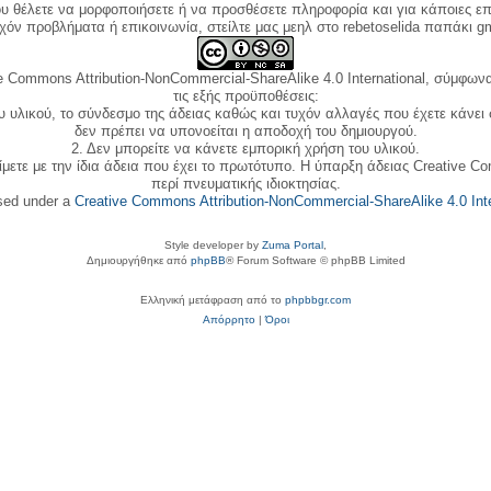
ου θέλετε να μορφοποιήσετε ή να προσθέσετε πληροφορία και για κάποιες επ
όν προβλήματα ή επικοινωνία, στείλτε μας μεηλ στο rebetoselida παπάκι g
e Commons Attribution-NonCommercial-ShareAlike 4.0 International, σύμφωνα 
τις εξής προϋποθέσεις:
ου υλικού, το σύνδεσμο της άδειας καθώς και τυχόν αλλαγές που έχετε κάνει
δεν πρέπει να υπονοείται η αποδοχή του δημιουργού.
2. Δεν μπορείτε να κάνετε εμπορική χρήση του υλικού.
ίμετε με την ίδια άδεια που έχει το πρωτότυπο. Η ύπαρξη άδειας Creative C
περί πνευματικής ιδιοκτησίας.
nsed under a
Creative Commons Attribution-NonCommercial-ShareAlike 4.0 Inte
Style developer by
Zuma Portal
,
Δημιουργήθηκε από
phpBB
® Forum Software © phpBB Limited
Ελληνική μετάφραση από το
phpbbgr.com
Απόρρητο
|
Όροι