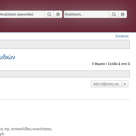
Αναζήτηση
Ειδική αναζήτηση
Αναζήτησ
Ειδικ
Σύνδεση
υδιών
0 θέματα • Σελίδα
1
από
1
Μετάβαση σε
η της ιστοσελίδας-κοινότητας.
μό.