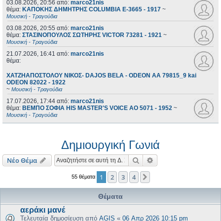
03.08.2026, 20:56
από:
marco21nis
θέμα:
ΚΑΠΟΚΗΣ ΔΗΜΗΤΡΗΣ COLUMBIA E-3665 - 1917
~
Μουσική - Τραγούδια
03.08.2026, 20:55
από:
marco21nis
θέμα:
ΣΤΑΣΙΝΟΠΟΥΛΟΣ ΣΩΤΗΡΗΣ VICTOR 73281 - 1921
~
Μουσική - Τραγούδια
21.07.2026, 16:41
από:
marco21nis
θέμα:
ΧΑΤΖΗΑΠΟΣΤΟΛΟΥ ΝΙΚΟΣ- DAJOS BELA - ODEON AA 79815_9 kai
ODEON 82022 - 1922
~
Μουσική - Τραγούδια
17.07.2026, 17:44
από:
marco21nis
θέμα:
ΒΕΜΠΟ ΣΟΦΙΑ HIS MASTER'S VOICE AO 5071 - 1952
~
Μουσική - Τραγούδια
Δημιουργική Γωνιά
Αναζήτηση
Ειδική αναζήτηση
Νέο Θέμα
1
2
3
4
Επόμενη
55 θέματα
Θέματα
αεράκι μανέ
Τελευταία δημοσίευση από
AGIS
«
06 Απρ 2026 10:15 pm