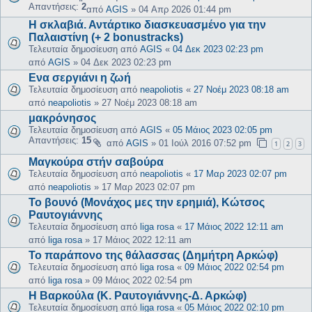
Απαντήσεις:
2
από
AGIS
»
04 Απρ 2026 01:44 pm
Η σκλαβιά. Αντάρτικο διασκευασμένο για την
Παλαιστίνη (+ 2 bonustracks)
Τελευταία δημοσίευση από
AGIS
«
04 Δεκ 2023 02:23 pm
από
AGIS
»
04 Δεκ 2023 02:23 pm
Ενα σεργιάνι η ζωή
Τελευταία δημοσίευση από
neapoliotis
«
27 Νοέμ 2023 08:18 am
από
neapoliotis
»
27 Νοέμ 2023 08:18 am
μακρόνησος
Τελευταία δημοσίευση από
AGIS
«
05 Μάιος 2023 02:05 pm
Απαντήσεις:
15
από
AGIS
»
01 Ιούλ 2016 07:52 pm
1
2
3
Μαγκούρα στήν σαβούρα
Τελευταία δημοσίευση από
neapoliotis
«
17 Μαρ 2023 02:07 pm
από
neapoliotis
»
17 Μαρ 2023 02:07 pm
Το βουνό (Μονάχος μες την ερημιά), Κώτσος
Ραυτογιάννης
Τελευταία δημοσίευση από
liga rosa
«
17 Μάιος 2022 12:11 am
από
liga rosa
»
17 Μάιος 2022 12:11 am
Το παράπονο της θάλασσας (Δημήτρη Αρκώφ)
Τελευταία δημοσίευση από
liga rosa
«
09 Μάιος 2022 02:54 pm
από
liga rosa
»
09 Μάιος 2022 02:54 pm
Η Βαρκούλα (Κ. Ραυτογιάννης-Δ. Αρκώφ)
Τελευταία δημοσίευση από
liga rosa
«
05 Μάιος 2022 02:10 pm