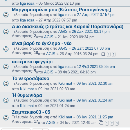
από
liga rosa
»
05 Μάιος 2022 02:10 pm
Μαργαριταρένια μου (Κώτσος Ραυτογιάννης)
Τελευταία δημοσίευση από
liga rosa
«
27 Απρ 2022 07:57 pm
από
liga rosa
»
27 Απρ 2022 07:57 pm
Δυο διασκευές (Στράτος και Καρδιά Παραπονιάρα)
Τελευταία δημοσίευση από
AGIS
«
26 Δεκ 2021 03:17 pm
Απαντήσεις:
2
από
AGIS
»
21 Ιαν 2020 09:34 pm
είναι βαρύ το έγκλημα - νέο
Τελευταία δημοσίευση από
AGIS
«
26 Σεπ 2021 07:38 pm
Απαντήσεις:
10
από
AGIS
»
26 Απρ 2016 03:24 pm
1
2
αστέρι και φεγγάρι
Τελευταία δημοσίευση από
liga rosa
«
12 Φεβ 2021 08:35 pm
Απαντήσεις:
5
από
AGIS
»
08 Φεβ 2021 04:18 pm
Το νεκροσάβανο
Τελευταία δημοσίευση από
Kiki mat
«
09 Ιαν 2021 02:30 am
από
Kiki mat
»
09 Ιαν 2021 02:30 am
Ή θυμωνιάρα
Τελευταία δημοσίευση από
Kiki mat
«
09 Ιαν 2021 01:24 am
από
Kiki mat
»
09 Ιαν 2021 01:24 am
Ζειμπεκικο03 - 05
Τελευταία δημοσίευση από
Kiki mat
«
08 Ιαν 2021 11:25 pm
Απαντήσεις:
17
από
AGIS
»
04 Ιαν 2021 12:49 am
1
2
3