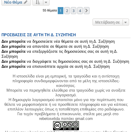
Νέο Θέμα
1
2
3
4
Επόμενη
55 θέματα
Μετάβαση σε
ΠΡΟΣΒΆΣΕΙΣ ΣΕ ΑΥΤΉ ΤΗ Δ. ΣΥΖΉΤΗΣΗ
Δεν μπορείτε
να δημοσιεύετε νέα θέματα σε αυτή τη Δ. Συζήτηση
Δεν μπορείτε
να απαντάτε σε θέματα σε αυτή τη Δ. Συζήτηση
Δεν μπορείτε
να επεξεργάζεστε τις δημοσιεύσεις σας σε αυτή τη Δ.
Συζήτηση
Δεν μπορείτε
να διαγράφετε τις δημοσιεύσεις σας σε αυτή τη Δ. Συζήτηση
Δεν μπορείτε
να επισυνάπτετε αρχεία σε αυτή τη Δ. Συζήτηση
Η ιστοσελίδα είναι μη εμπορική, τα τραγούδια και η αντίστοιχη
πληροφορία συνδιαμορφώνονται από τα μέλη της ιστοσελίδας-
κοινότητας.
Μπορείτε να περιηγηθείτε ελεύθερα στα τραγούδια χωρίς να ανοίξετε
λογαριασμό.
Η δημιουργία λογαριασμού απαιτείται μόνο για την περίπτωση που
θέλετε να μορφοποιήσετε ή να προσθέσετε πληροφορία και για κάποιες
επιπλέον λειτουργίες όπως η τοποθέτηση επιθυμίας στο ραδιόφωνο.
Για τυχόν προβλήματα ή επικοινωνία, στείλτε μας μεηλ στο
rebetoselida παπάκι gmail.com