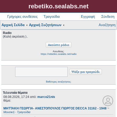
rebetiko.sealabs.net
Γρήγορες συνδέσεις
Τραγούδια
Εγγραφή
Σύνδεση
Αρχική Σελίδα
Αρχική Συζητήσεων
Αναζήτηση
Radio
(Καλή ακρόαση )..
Απευθείας:
https://rebetiko.sealabs.net/radio
Βαθύτερες αναζητήσεις;
Τελευταία θέματα
08.08.2026, 17:24
από:
marco21nis
θέμα:
ΜΗΤΤΑΚΗ ΓΕΩΡΓΙΑ- ΑΝΕΣΤΟΠΟΥΛΟΣ ΓΙΩΡΓΟΣ DECCA 31162 - 1948
~
Μουσική - Τραγούδια