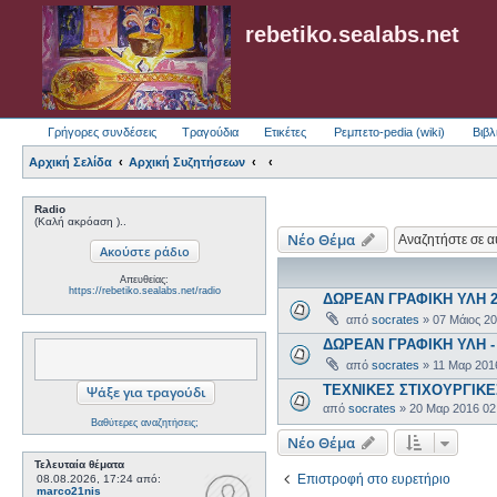
rebetiko.sealabs.net
Γρήγορες συνδέσεις
Τραγούδια
Ετικέτες
Ρεμπετο-pedia (wiki)
Βιβλ
Αρχική Σελίδα
Αρχική Συζητήσεων
Radio
(Καλή ακρόαση )..
Νέο Θέμα
Απευθείας:
https://rebetiko.sealabs.net/radio
ΔΩΡΕΑΝ ΓΡΑΦΙΚΗ ΥΛΗ 2
από
socrates
»
07 Μάιος 2
ΔΩΡΕΑΝ ΓΡΑΦΙΚΗ ΥΛΗ -
από
socrates
»
11 Μαρ 201
ΤΕΧΝΙΚΕΣ ΣΤΙΧΟΥΡΓΙΚΕ
από
socrates
»
20 Μαρ 2016 02
Βαθύτερες αναζητήσεις;
Νέο Θέμα
Τελευταία θέματα
Επιστροφή στο ευρετήριο
08.08.2026, 17:24
από:
marco21nis