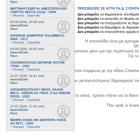
θέμα:
ΠΡΟΣΒΆΣΕΙΣ ΣΕ ΑΥΤΉ ΤΗ Δ. ΣΥΖΉΤ
ΜΗΤΤΑΚΗ ΓΕΩΡΓΙΑ- ΑΝΕΣΤΟΠΟΥΛΟΣ
ΓΙΩΡΓΟΣ DECCA 31162 - 1948
Δεν μπορείτε
να δημοσιεύετε νέα θέματα
~
Μουσική - Τραγούδια
Δεν μπορείτε
να απαντάτε σε θέματα σε
03.08.2026, 20:56
από:
Δεν μπορείτε
να επεξεργάζεστε τις δημο
marco21nis
Δεν μπορείτε
να διαγράφετε τις δημοσιε
θέμα:
Δεν μπορείτε
να επισυνάπτετε αρχεία σ
ΚΑΠΟΚΗΣ ΔΗΜΗΤΡΗΣ COLUMBIA E-
3665 - 1917
Η ιστοσελίδα είναι μη εμπορι
~
Μουσική - Τραγούδια
Μπ
03.08.2026, 20:55
από:
Η δημιουργία λογαριασμού απαιτείται μόνο για την περίπτωση π
marco21nis
Για τυχ
θέμα:
ΣΤΑΣΙΝΟΠΟΥΛΟΣ ΣΩΤΗΡΗΣ VICTOR
73281 - 1921
~
Μουσική - Τραγούδια
Η χρήση του υλικού της σελίδας γίνεται σύμφωνα με την άδεια Creativ
21.07.2026, 16:41
από:
marco21nis
1. Να αναφέρετε τον αρχικό και τους μεταγενέστερους δημιουργούς τ
θέμα:
ΧΑΤΖΗΑΠΟΣΤΟΛΟΥ ΝΙΚΟΣ- DAJOS
BELA - ODEON AA 79815_9 kai ODEON
3. Αν διασκευάσετε με κάθε τρόπο το υλικό, πρέπει πλέον να το διανε
82022 - 1922
~
Μουσική - Τραγούδια
This work is lice
17.07.2026, 17:44
από:
marco21nis
θέμα:
ΒΕΜΠΟ ΣΟΦΙΑ HIS MASTER'S VOICE
AO 5071 - 1952
~
Μουσική - Τραγούδια