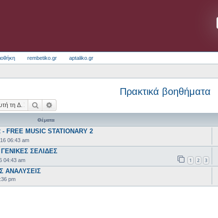
ιοθήκη
rembetiko.gr
aptaliko.gr
Πρακτικά βοηθήματα
Αναζήτηση
Ειδική αναζήτηση
Θέματα
 - FREE MUSIC STATIONARY 2
016 06:43 am
 ΓΕΝΙΚΕΣ ΣΕΛΙΔΕΣ
1
2
3
6 04:43 am
Σ ΑΝΑΛΥΣΕΙΣ
:36 pm