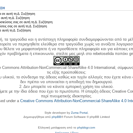
ΗΣΗ
 σε αυτή τη Δ. Συζήτηση
 αυτή τη Δ. Συζήτηση
σιεύσεις σας σε αυτή τη Δ. Συζήτηση
ύσεις σας σε αυτή τη Δ. Συζήτηση
ε αυτή τη Δ. Συζήτηση
κή, τα τραγούδια και η αντίστοιχη πληροφορία συνδιαμορφώνονται από τα μέλ
ορείτε να περιηγηθείτε ελεύθερα στα τραγούδια χωρίς να ανοίξετε λογαριασ
ου θέλετε να μορφοποιήσετε ή να προσθέσετε πληροφορία και για κάποιες επ
όν προβλήματα ή επικοινωνία, στείλτε μας μεηλ στο rebetoselida παπάκι g
e Commons Attribution-NonCommercial-ShareAlike 4.0 International, σύμφωνα 
τις εξής προϋποθέσεις:
ου υλικού, το σύνδεσμο της άδειας καθώς και τυχόν αλλαγές που έχετε κάνει
δεν πρέπει να υπονοείται η αποδοχή του δημιουργού.
2. Δεν μπορείτε να κάνετε εμπορική χρήση του υλικού.
ίμετε με την ίδια άδεια που έχει το πρωτότυπο. Η ύπαρξη άδειας Creative C
περί πνευματικής ιδιοκτησίας.
nsed under a
Creative Commons Attribution-NonCommercial-ShareAlike 4.0 Inte
Style developer by
Zuma Portal
,
Δημιουργήθηκε από
phpBB
® Forum Software © phpBB Limited
Ελληνική μετάφραση από το
phpbbgr.com
Απόρρητο
|
Όροι