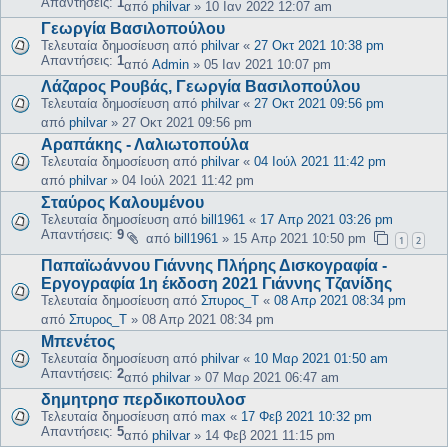
Απαντήσεις:
1
από
philvar
»
10 Ιαν 2022 12:07 am
Γεωργία Βασιλοπούλου
Τελευταία δημοσίευση από
philvar
«
27 Οκτ 2021 10:38 pm
Απαντήσεις:
1
από
Admin
»
05 Ιαν 2021 10:07 pm
Λάζαρος Ρουβάς, Γεωργία Βασιλοπούλου
Τελευταία δημοσίευση από
philvar
«
27 Οκτ 2021 09:56 pm
από
philvar
»
27 Οκτ 2021 09:56 pm
Αραπάκης - Λαλιωτοπούλα
Τελευταία δημοσίευση από
philvar
«
04 Ιούλ 2021 11:42 pm
από
philvar
»
04 Ιούλ 2021 11:42 pm
Σταύρος Καλουμένου
Τελευταία δημοσίευση από
bill1961
«
17 Απρ 2021 03:26 pm
Απαντήσεις:
9
από
bill1961
»
15 Απρ 2021 10:50 pm
1
2
Παπαϊωάννου Γιάννης Πλήρης Δισκογραφία -
Εργογραφία 1η έκδοση 2021 Γιάννης Τζανίδης
Τελευταία δημοσίευση από
Σπυρος_Τ
«
08 Απρ 2021 08:34 pm
από
Σπυρος_Τ
»
08 Απρ 2021 08:34 pm
Μπενέτος
Τελευταία δημοσίευση από
philvar
«
10 Μαρ 2021 01:50 am
Απαντήσεις:
2
από
philvar
»
07 Μαρ 2021 06:47 am
δημητρησ περδικοπουλοσ
Τελευταία δημοσίευση από
max
«
17 Φεβ 2021 10:32 pm
Απαντήσεις:
5
από
philvar
»
14 Φεβ 2021 11:15 pm