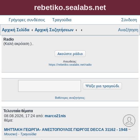
rebetiko.sealabs.net
Γρήγορες συνδέσεις
Τραγούδια
Σύνδεση
Αρχική Σελίδα
Αρχική Συζητήσεων
Αναζήτηση
Radio
(Καλή ακρόαση )..
Απευθείας:
https://rebetiko.sealabs.net/radio
Βαθύτερες αναζητήσεις;
Τελευταία θέματα
08.08.2026, 17:24
από:
marco21nis
θέμα:
ΜΗΤΤΑΚΗ ΓΕΩΡΓΙΑ- ΑΝΕΣΤΟΠΟΥΛΟΣ ΓΙΩΡΓΟΣ DECCA 31162 - 1948
~
Μουσική - Τραγούδια