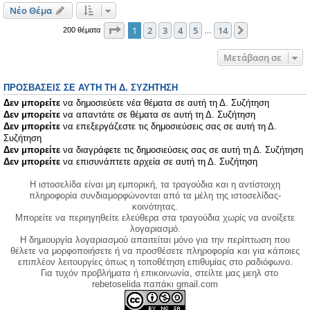
Νέο Θέμα
Σελίδα
1
από
14
1
2
3
4
5
14
Επόμενη
200 θέματα
…
Μετάβαση σε
ΠΡΟΣΒΆΣΕΙΣ ΣΕ ΑΥΤΉ ΤΗ Δ. ΣΥΖΉΤΗΣΗ
Δεν μπορείτε
να δημοσιεύετε νέα θέματα σε αυτή τη Δ. Συζήτηση
Δεν μπορείτε
να απαντάτε σε θέματα σε αυτή τη Δ. Συζήτηση
Δεν μπορείτε
να επεξεργάζεστε τις δημοσιεύσεις σας σε αυτή τη Δ.
Συζήτηση
Δεν μπορείτε
να διαγράφετε τις δημοσιεύσεις σας σε αυτή τη Δ. Συζήτηση
Δεν μπορείτε
να επισυνάπτετε αρχεία σε αυτή τη Δ. Συζήτηση
Η ιστοσελίδα είναι μη εμπορική, τα τραγούδια και η αντίστοιχη
πληροφορία συνδιαμορφώνονται από τα μέλη της ιστοσελίδας-
κοινότητας.
Μπορείτε να περιηγηθείτε ελεύθερα στα τραγούδια χωρίς να ανοίξετε
λογαριασμό.
Η δημιουργία λογαριασμού απαιτείται μόνο για την περίπτωση που
θέλετε να μορφοποιήσετε ή να προσθέσετε πληροφορία και για κάποιες
επιπλέον λειτουργίες όπως η τοποθέτηση επιθυμίας στο ραδιόφωνο.
Για τυχόν προβλήματα ή επικοινωνία, στείλτε μας μεηλ στο
rebetoselida παπάκι gmail.com