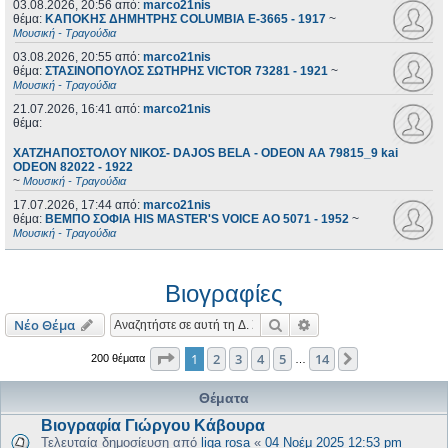
03.08.2026, 20:56
από:
marco21nis
θέμα:
ΚΑΠΟΚΗΣ ΔΗΜΗΤΡΗΣ COLUMBIA E-3665 - 1917
~
Μουσική - Τραγούδια
03.08.2026, 20:55
από:
marco21nis
θέμα:
ΣΤΑΣΙΝΟΠΟΥΛΟΣ ΣΩΤΗΡΗΣ VICTOR 73281 - 1921
~
Μουσική - Τραγούδια
21.07.2026, 16:41
από:
marco21nis
θέμα:
ΧΑΤΖΗΑΠΟΣΤΟΛΟΥ ΝΙΚΟΣ- DAJOS BELA - ODEON AA 79815_9 kai
ODEON 82022 - 1922
~
Μουσική - Τραγούδια
17.07.2026, 17:44
από:
marco21nis
θέμα:
ΒΕΜΠΟ ΣΟΦΙΑ HIS MASTER'S VOICE AO 5071 - 1952
~
Μουσική - Τραγούδια
Βιογραφίες
Αναζήτηση
Ειδική αναζήτηση
Νέο Θέμα
Σελίδα
1
από
14
1
2
3
4
5
14
Επόμενη
200 θέματα
…
Θέματα
Βιογραφία Γιώργου Κάβουρα
Τελευταία δημοσίευση από
liga rosa
«
04 Νοέμ 2025 12:53 pm