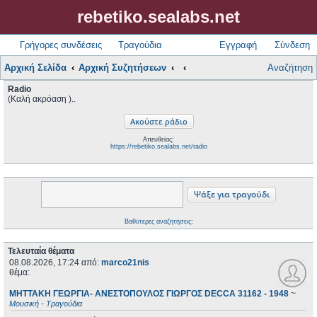
rebetiko.sealabs.net
Γρήγορες συνδέσεις
Τραγούδια
Εγγραφή
Σύνδεση
Αρχική Σελίδα
Αρχική Συζητήσεων
Αναζήτηση
Radio
(Καλή ακρόαση )..
Απευθείας:
https://rebetiko.sealabs.net/radio
Βαθύτερες αναζητήσεις;
Τελευταία θέματα
08.08.2026, 17:24
από:
marco21nis
θέμα:
ΜΗΤΤΑΚΗ ΓΕΩΡΓΙΑ- ΑΝΕΣΤΟΠΟΥΛΟΣ ΓΙΩΡΓΟΣ DECCA 31162 - 1948
~
Μουσική - Τραγούδια