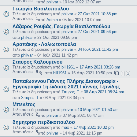
Απαντήσεις:
1
από
philvar
»
10 Ιαν 2022 12:07 am
Γεωργία Βασιλοπούλου
Τελευταία δημοσίευση από
philvar
«
27 Οκτ 2021 10:38 pm
Απαντήσεις:
1
από
Admin
»
05 Ιαν 2021 10:07 pm
Λάζαρος Ρουβάς, Γεωργία Βασιλοπούλου
Τελευταία δημοσίευση από
philvar
«
27 Οκτ 2021 09:56 pm
από
philvar
»
27 Οκτ 2021 09:56 pm
Αραπάκης - Λαλιωτοπούλα
Τελευταία δημοσίευση από
philvar
«
04 Ιούλ 2021 11:42 pm
από
philvar
»
04 Ιούλ 2021 11:42 pm
Σταύρος Καλουμένου
Τελευταία δημοσίευση από
bill1961
«
17 Απρ 2021 03:26 pm
Απαντήσεις:
9
από
bill1961
»
15 Απρ 2021 10:50 pm
1
2
Παπαϊωάννου Γιάννης Πλήρης Δισκογραφία -
Εργογραφία 1η έκδοση 2021 Γιάννης Τζανίδης
Τελευταία δημοσίευση από
Σπυρος_Τ
«
08 Απρ 2021 08:34 pm
από
Σπυρος_Τ
»
08 Απρ 2021 08:34 pm
Μπενέτος
Τελευταία δημοσίευση από
philvar
«
10 Μαρ 2021 01:50 am
Απαντήσεις:
2
από
philvar
»
07 Μαρ 2021 06:47 am
δημητρησ περδικοπουλοσ
Τελευταία δημοσίευση από
max
«
17 Φεβ 2021 10:32 pm
Απαντήσεις:
5
από
philvar
»
14 Φεβ 2021 11:15 pm