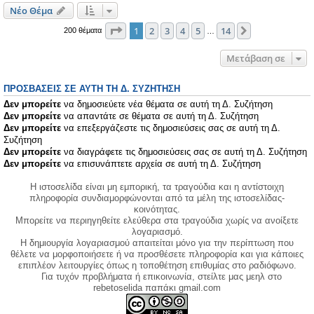
Νέο Θέμα
Σελίδα
1
από
14
1
2
3
4
5
14
Επόμενη
200 θέματα
…
Μετάβαση σε
ΠΡΟΣΒΆΣΕΙΣ ΣΕ ΑΥΤΉ ΤΗ Δ. ΣΥΖΉΤΗΣΗ
Δεν μπορείτε
να δημοσιεύετε νέα θέματα σε αυτή τη Δ. Συζήτηση
Δεν μπορείτε
να απαντάτε σε θέματα σε αυτή τη Δ. Συζήτηση
Δεν μπορείτε
να επεξεργάζεστε τις δημοσιεύσεις σας σε αυτή τη Δ.
Συζήτηση
Δεν μπορείτε
να διαγράφετε τις δημοσιεύσεις σας σε αυτή τη Δ. Συζήτηση
Δεν μπορείτε
να επισυνάπτετε αρχεία σε αυτή τη Δ. Συζήτηση
Η ιστοσελίδα είναι μη εμπορική, τα τραγούδια και η αντίστοιχη
πληροφορία συνδιαμορφώνονται από τα μέλη της ιστοσελίδας-
κοινότητας.
Μπορείτε να περιηγηθείτε ελεύθερα στα τραγούδια χωρίς να ανοίξετε
λογαριασμό.
Η δημιουργία λογαριασμού απαιτείται μόνο για την περίπτωση που
θέλετε να μορφοποιήσετε ή να προσθέσετε πληροφορία και για κάποιες
επιπλέον λειτουργίες όπως η τοποθέτηση επιθυμίας στο ραδιόφωνο.
Για τυχόν προβλήματα ή επικοινωνία, στείλτε μας μεηλ στο
rebetoselida παπάκι gmail.com