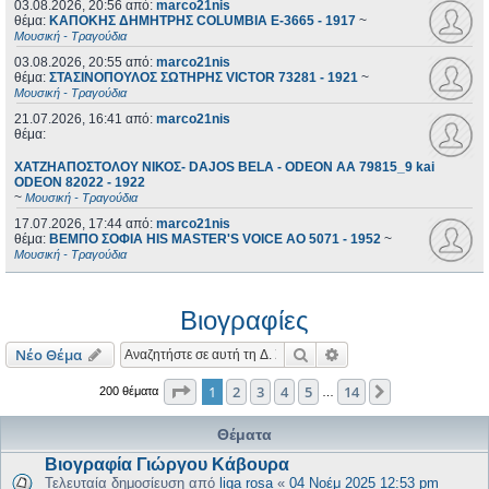
03.08.2026, 20:56
από:
marco21nis
θέμα:
ΚΑΠΟΚΗΣ ΔΗΜΗΤΡΗΣ COLUMBIA E-3665 - 1917
~
Μουσική - Τραγούδια
03.08.2026, 20:55
από:
marco21nis
θέμα:
ΣΤΑΣΙΝΟΠΟΥΛΟΣ ΣΩΤΗΡΗΣ VICTOR 73281 - 1921
~
Μουσική - Τραγούδια
21.07.2026, 16:41
από:
marco21nis
θέμα:
ΧΑΤΖΗΑΠΟΣΤΟΛΟΥ ΝΙΚΟΣ- DAJOS BELA - ODEON AA 79815_9 kai
ODEON 82022 - 1922
~
Μουσική - Τραγούδια
17.07.2026, 17:44
από:
marco21nis
θέμα:
ΒΕΜΠΟ ΣΟΦΙΑ HIS MASTER'S VOICE AO 5071 - 1952
~
Μουσική - Τραγούδια
Βιογραφίες
Αναζήτηση
Ειδική αναζήτηση
Νέο Θέμα
Σελίδα
1
από
14
1
2
3
4
5
14
Επόμενη
200 θέματα
…
Θέματα
Βιογραφία Γιώργου Κάβουρα
Τελευταία δημοσίευση από
liga rosa
«
04 Νοέμ 2025 12:53 pm