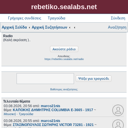
rebetiko.sealabs.net
Γρήγορες συνδέσεις
Τραγούδια
Σύνδεση
Αρχική Σελίδα
Αρχική Συζητήσεων
Αναζήτηση
Radio
(Καλή ακρόαση )..
Απευθείας:
https://rebetiko.sealabs.net/radio
Βαθύτερες αναζητήσεις;
Τελευταία θέματα
03.08.2026, 20:56
από:
marco21nis
θέμα:
ΚΑΠΟΚΗΣ ΔΗΜΗΤΡΗΣ COLUMBIA E-3665 - 1917
~
Μουσική - Τραγούδια
03.08.2026, 20:55
από:
marco21nis
θέμα:
ΣΤΑΣΙΝΟΠΟΥΛΟΣ ΣΩΤΗΡΗΣ VICTOR 73281 - 1921
~