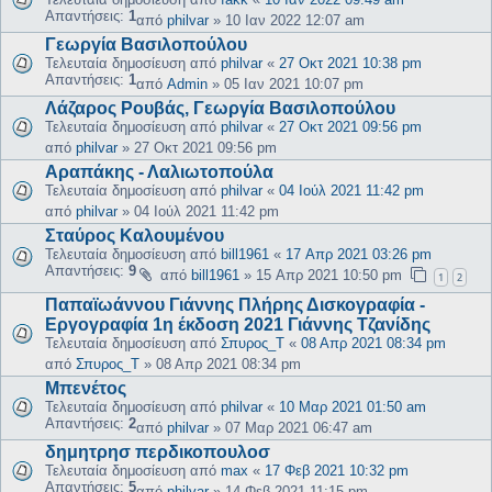
Απαντήσεις:
1
από
philvar
»
10 Ιαν 2022 12:07 am
Γεωργία Βασιλοπούλου
Τελευταία δημοσίευση από
philvar
«
27 Οκτ 2021 10:38 pm
Απαντήσεις:
1
από
Admin
»
05 Ιαν 2021 10:07 pm
Λάζαρος Ρουβάς, Γεωργία Βασιλοπούλου
Τελευταία δημοσίευση από
philvar
«
27 Οκτ 2021 09:56 pm
από
philvar
»
27 Οκτ 2021 09:56 pm
Αραπάκης - Λαλιωτοπούλα
Τελευταία δημοσίευση από
philvar
«
04 Ιούλ 2021 11:42 pm
από
philvar
»
04 Ιούλ 2021 11:42 pm
Σταύρος Καλουμένου
Τελευταία δημοσίευση από
bill1961
«
17 Απρ 2021 03:26 pm
Απαντήσεις:
9
από
bill1961
»
15 Απρ 2021 10:50 pm
1
2
Παπαϊωάννου Γιάννης Πλήρης Δισκογραφία -
Εργογραφία 1η έκδοση 2021 Γιάννης Τζανίδης
Τελευταία δημοσίευση από
Σπυρος_Τ
«
08 Απρ 2021 08:34 pm
από
Σπυρος_Τ
»
08 Απρ 2021 08:34 pm
Μπενέτος
Τελευταία δημοσίευση από
philvar
«
10 Μαρ 2021 01:50 am
Απαντήσεις:
2
από
philvar
»
07 Μαρ 2021 06:47 am
δημητρησ περδικοπουλοσ
Τελευταία δημοσίευση από
max
«
17 Φεβ 2021 10:32 pm
Απαντήσεις:
5
από
philvar
»
14 Φεβ 2021 11:15 pm