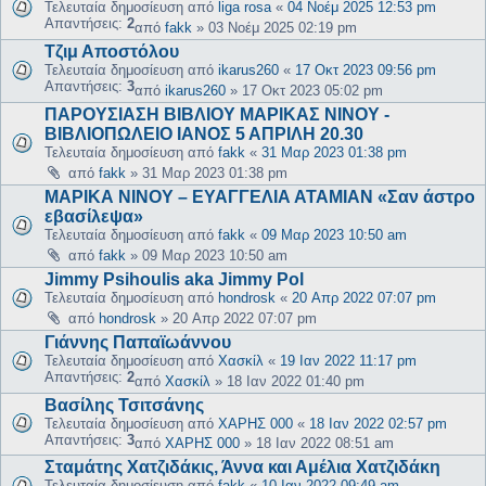
Τελευταία δημοσίευση από
liga rosa
«
04 Νοέμ 2025 12:53 pm
Απαντήσεις:
2
από
fakk
»
03 Νοέμ 2025 02:19 pm
Τζιμ Αποστόλου
Τελευταία δημοσίευση από
ikarus260
«
17 Οκτ 2023 09:56 pm
Απαντήσεις:
3
από
ikarus260
»
17 Οκτ 2023 05:02 pm
ΠΑΡΟΥΣΙΑΣΗ ΒΙΒΛΙΟΥ ΜΑΡΙΚΑΣ ΝΙΝΟΥ -
ΒΙΒΛΙΟΠΩΛΕΙΟ ΙΑΝΟΣ 5 ΑΠΡΙΛΗ 20.30
Τελευταία δημοσίευση από
fakk
«
31 Μαρ 2023 01:38 pm
από
fakk
»
31 Μαρ 2023 01:38 pm
ΜΑΡΙΚΑ ΝΙΝΟΥ – ΕΥΑΓΓΕΛΙΑ ΑΤΑΜΙΑΝ «Σαν άστρο
εβασίλεψα»
Τελευταία δημοσίευση από
fakk
«
09 Μαρ 2023 10:50 am
από
fakk
»
09 Μαρ 2023 10:50 am
Jimmy Psihoulis aka Jimmy Pol
Τελευταία δημοσίευση από
hondrosk
«
20 Απρ 2022 07:07 pm
από
hondrosk
»
20 Απρ 2022 07:07 pm
Γιάννης Παπαϊωάννου
Τελευταία δημοσίευση από
Χασκίλ
«
19 Ιαν 2022 11:17 pm
Απαντήσεις:
2
από
Χασκίλ
»
18 Ιαν 2022 01:40 pm
Βασίλης Τσιτσάνης
Τελευταία δημοσίευση από
ΧΑΡΗΣ 000
«
18 Ιαν 2022 02:57 pm
Απαντήσεις:
3
από
ΧΑΡΗΣ 000
»
18 Ιαν 2022 08:51 am
Σταμάτης Χατζιδάκις, Άννα και Αμέλια Χατζιδάκη
Τελευταία δημοσίευση από
fakk
«
10 Ιαν 2022 09:49 am