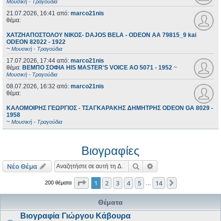
Μουσική - Τραγούδια
21.07.2026, 16:41
από:
marco21nis
θέμα:
ΧΑΤΖΗΑΠΟΣΤΟΛΟΥ ΝΙΚΟΣ- DAJOS BELA - ODEON AA 79815_9 kai
ODEON 82022 - 1922
~
Μουσική - Τραγούδια
17.07.2026, 17:44
από:
marco21nis
θέμα:
ΒΕΜΠΟ ΣΟΦΙΑ HIS MASTER'S VOICE AO 5071 - 1952
~
Μουσική - Τραγούδια
08.07.2026, 16:32
από:
marco21nis
θέμα:
ΚΑΛΟΜΟΙΡΗΣ ΓΕΩΡΓΙΟΣ - ΤΣΑΓΚΑΡΑΚΗΣ ΔΗΜΗΤΡΗΣ ODEON GA 8029 -
1958
~
Μουσική - Τραγούδια
Βιογραφίες
Αναζήτηση
Ειδική αναζήτηση
Νέο Θέμα
Σελίδα
1
από
14
1
2
3
4
5
14
Επόμενη
200 θέματα
…
Θέματα
Βιογραφία Γιώργου Κάβουρα