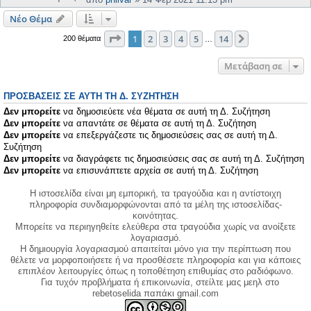
Νέο Θέμα
Σελίδα
1
από
14
1
2
3
4
5
14
Επόμενη
200 θέματα
…
Μετάβαση σε
ΠΡΟΣΒΆΣΕΙΣ ΣΕ ΑΥΤΉ ΤΗ Δ. ΣΥΖΉΤΗΣΗ
Δεν μπορείτε
να δημοσιεύετε νέα θέματα σε αυτή τη Δ. Συζήτηση
Δεν μπορείτε
να απαντάτε σε θέματα σε αυτή τη Δ. Συζήτηση
Δεν μπορείτε
να επεξεργάζεστε τις δημοσιεύσεις σας σε αυτή τη Δ.
Συζήτηση
Δεν μπορείτε
να διαγράφετε τις δημοσιεύσεις σας σε αυτή τη Δ. Συζήτηση
Δεν μπορείτε
να επισυνάπτετε αρχεία σε αυτή τη Δ. Συζήτηση
Η ιστοσελίδα είναι μη εμπορική, τα τραγούδια και η αντίστοιχη
πληροφορία συνδιαμορφώνονται από τα μέλη της ιστοσελίδας-
κοινότητας.
Μπορείτε να περιηγηθείτε ελεύθερα στα τραγούδια χωρίς να ανοίξετε
λογαριασμό.
Η δημιουργία λογαριασμού απαιτείται μόνο για την περίπτωση που
θέλετε να μορφοποιήσετε ή να προσθέσετε πληροφορία και για κάποιες
επιπλέον λειτουργίες όπως η τοποθέτηση επιθυμίας στο ραδιόφωνο.
Για τυχόν προβλήματα ή επικοινωνία, στείλτε μας μεηλ στο
rebetoselida παπάκι gmail.com