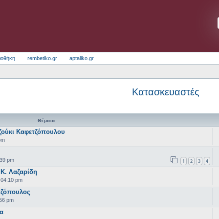
ιοθήκη
rembetiko.gr
aptaliko.gr
Κατασκευαστές
Θέματα
ζούκι Καφετζόπουλου
pm
:39 pm
1
2
3
4
Κ. Λαζαρίδη
 04:10 pm
τζόπουλος
:56 pm
α