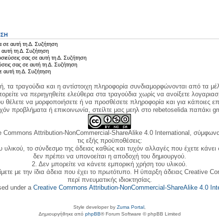
ΗΣΗ
 σε αυτή τη Δ. Συζήτηση
 αυτή τη Δ. Συζήτηση
σιεύσεις σας σε αυτή τη Δ. Συζήτηση
ύσεις σας σε αυτή τη Δ. Συζήτηση
ε αυτή τη Δ. Συζήτηση
κή, τα τραγούδια και η αντίστοιχη πληροφορία συνδιαμορφώνονται από τα μέλ
ορείτε να περιηγηθείτε ελεύθερα στα τραγούδια χωρίς να ανοίξετε λογαριασ
ου θέλετε να μορφοποιήσετε ή να προσθέσετε πληροφορία και για κάποιες επ
όν προβλήματα ή επικοινωνία, στείλτε μας μεηλ στο rebetoselida παπάκι g
e Commons Attribution-NonCommercial-ShareAlike 4.0 International, σύμφωνα 
τις εξής προϋποθέσεις:
ου υλικού, το σύνδεσμο της άδειας καθώς και τυχόν αλλαγές που έχετε κάνει
δεν πρέπει να υπονοείται η αποδοχή του δημιουργού.
2. Δεν μπορείτε να κάνετε εμπορική χρήση του υλικού.
ίμετε με την ίδια άδεια που έχει το πρωτότυπο. Η ύπαρξη άδειας Creative C
περί πνευματικής ιδιοκτησίας.
nsed under a
Creative Commons Attribution-NonCommercial-ShareAlike 4.0 Inte
Style developer by
Zuma Portal
,
Δημιουργήθηκε από
phpBB
® Forum Software © phpBB Limited