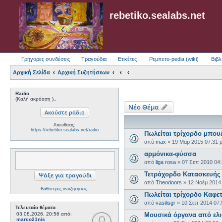
rebetiko.sealabs.net
Γρήγορες συνδέσεις
Τραγούδια
Ετικέτες
Ρεμπετο-pedia (wiki)
Βιβλ
Αρχική Σελίδα
Αρχική Συζητήσεων
Radio
(Καλή ακρόαση )..
Νέο Θέμα
Απευθείας:
https://rebetiko.sealabs.net/radio
Πωλείται τρίχορδο μπου
από
max
»
19 Μαρ 2015 07:31 
αρμόνικα-φύσσα
από
liga rosa
»
07 Σεπ 2010 04
Τετράχορδο Κατασκευής 
από
Theodoors
»
12 Νοέμ 2014
Βαθύτερες αναζητήσεις;
Πωλείται τρίχορδο Καφε
από
vasilisgr
»
10 Σεπ 2014 07
Τελευταία θέματα
03.08.2026, 20:56
από:
Μουσικά όργανα από ελι
marco21nis