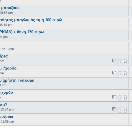
 pm
 μπουζούκι
 09:56 pm
ποίητος μπαγλαμάς τιμή 100 ευρώ
08:19 pm
ΡΚΙΑΝ) + θηκη 130 ευρω
04 pm
 09:13 pm
δρεα
 pm
1
2
ζι 7χορδο.
 pm
1
2
υ χρήστη Trelakias
8 am
ριχορδο
 pm
1
2
ύτι?
 12:24 pm
1
2
ουζούκι
 01:09 pm