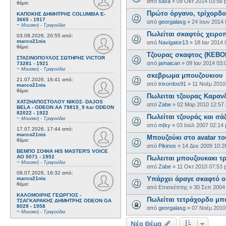
από
saxa
»
09 Οκτ 2014 03:56
θέμα:
Πρώτο όργανο, τρίχορδο
ΚΑΠΟΚΗΣ ΔΗΜΗΤΡΗΣ COLUMBIA E-
3665 - 1917
από
georgalasg
»
24 Ιουν 2014
~
Μουσική - Τραγούδια
Πωλείται σκαφτός χειρο
03.08.2026, 20:55
από:
marco21nis
από
Navigator13
»
18 Ιαν 2014 
θέμα:
Τζουρας σκαφτος (ΚΕΒΟ
ΣΤΑΣΙΝΟΠΟΥΛΟΣ ΣΩΤΗΡΗΣ VICTOR
από
jamaican
»
09 Ιαν 2014 03:
73281 - 1921
~
Μουσική - Τραγούδια
σκεβρωμα μπουζουκιου
21.07.2026, 16:41
από:
από
trixordos91
»
11 Νοέμ 2010
marco21nis
θέμα:
Πωλειται τζουρας Καραν
ΧΑΤΖΗΑΠΟΣΤΟΛΟΥ ΝΙΚΟΣ- DAJOS
από
Zabe
»
02 Μαρ 2010 12:57
BELA - ODEON AA 79815_9 kai ODEON
82022 - 1922
Πωλείται τζουράς και σά
~
Μουσική - Τραγούδια
από
m|ky
»
03 Ιούλ 2007 02:14
17.07.2026, 17:44
από:
marco21nis
Μπουζούκι στο avatar το
θέμα:
από
Pikinos
»
14 Δεκ 2009 10:2
ΒΕΜΠΟ ΣΟΦΙΑ HIS MASTER'S VOICE
AO 5071 - 1952
Πωλειται μπουζουκακι τ
~
Μουσική - Τραγούδια
από
Zabe
»
11 Οκτ 2010 07:53
08.07.2026, 16:32
από:
Υπάρχει άραγε σκαφτό ο
marco21nis
θέμα:
από
Επισκέπτης
»
30 Σεπ 2004
ΚΑΛΟΜΟΙΡΗΣ ΓΕΩΡΓΙΟΣ -
Πωλείται τετράχορδο μπ
ΤΣΑΓΚΑΡΑΚΗΣ ΔΗΜΗΤΡΗΣ ODEON GA
8029 - 1958
από
georgalasg
»
07 Νοέμ 2010
~
Μουσική - Τραγούδια
Νέο Θέμα