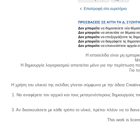
Επιστροφή στο ευρετήριο
ΠΡΟΣΒΆΣΕΙΣ ΣΕ ΑΥΤΉ ΤΗ Δ. ΣΥΖΉΤ
Δεν μπορείτε
να δημοσιεύετε νέα θέματα
Δεν μπορείτε
να απαντάτε σε θέματα σε
Δεν μπορείτε
να επεξεργάζεστε τις δημο
Δεν μπορείτε
να διαγράφετε τις δημοσιε
Δεν μπορείτε
να επισυνάπτετε αρχεία σ
Η ιστοσελίδα είναι μη εμπορι
Μπ
Η δημιουργία λογαριασμού απαιτείται μόνο για την περίπτωση π
Για τυχ
Η χρήση του υλικού της σελίδας γίνεται σύμφωνα με την άδεια Creativ
1. Να αναφέρετε τον αρχικό και τους μεταγενέστερους δημιουργούς τ
3. Αν διασκευάσετε με κάθε τρόπο το υλικό, πρέπει πλέον να το διανε
This work is lice