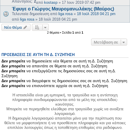
Απαντήσεις:
2
από
kostasp
»
17 Ιουν 2019 07:42 pm
Έφυγε ο Γιώργος Μαυρομανωλάκης (Μαύρος)
Τελευταία δημοσίευση από
liga rosa
«
18 Ιούλ 2018 04:21 pm
από
liga rosa
»
18 Ιούλ 2018 04:21 pm
Νέο Θέμα
2 θέματα • Σελίδα
1
από
1
Μετάβαση σε
ΠΡΟΣΒΆΣΕΙΣ ΣΕ ΑΥΤΉ ΤΗ Δ. ΣΥΖΉΤΗΣΗ
Δεν μπορείτε
να δημοσιεύετε νέα θέματα σε αυτή τη Δ. Συζήτηση
Δεν μπορείτε
να απαντάτε σε θέματα σε αυτή τη Δ. Συζήτηση
Δεν μπορείτε
να επεξεργάζεστε τις δημοσιεύσεις σας σε αυτή τη Δ.
Συζήτηση
Δεν μπορείτε
να διαγράφετε τις δημοσιεύσεις σας σε αυτή τη Δ. Συζήτηση
Δεν μπορείτε
να επισυνάπτετε αρχεία σε αυτή τη Δ. Συζήτηση
Η ιστοσελίδα είναι μη εμπορική, τα τραγούδια και η αντίστοιχη
πληροφορία συνδιαμορφώνονται από τα μέλη της ιστοσελίδας-
κοινότητας.
Μπορείτε να περιηγηθείτε ελεύθερα στα τραγούδια χωρίς να ανοίξετε
λογαριασμό.
Η δημιουργία λογαριασμού απαιτείται μόνο για την περίπτωση που
θέλετε να μορφοποιήσετε ή να προσθέσετε πληροφορία και για κάποιες
επιπλέον λειτουργίες όπως η τοποθέτηση επιθυμίας στο ραδιόφωνο.