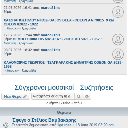
Μουσική - Τραγούδια
21.07.2026, 16:41
από:
marco21nis
θέμα:
ΧΑΤΖΗΑΠΟΣΤΟΛΟΥ ΝΙΚΟΣ- DAJOS BELA - ODEON AA 79815_9 kai
ODEON 82022 - 1922
~
Μουσική - Τραγούδια
17.07.2026, 17:44
από:
marco21nis
θέμα:
ΒΕΜΠΟ ΣΟΦΙΑ HIS MASTER'S VOICE AO 5071 - 1952
~
Μουσική - Τραγούδια
08.07.2026, 16:32
από:
marco21nis
θέμα:
ΚΑΛΟΜΟΙΡΗΣ ΓΕΩΡΓΙΟΣ - ΤΣΑΓΚΑΡΑΚΗΣ ΔΗΜΗΤΡΗΣ ODEON GA 8029 -
1958
~
Μουσική - Τραγούδια
Σύγχρονοι μουσικοί - Συζητήσεις
Αναζήτηση
Ειδική αναζήτηση
Νέο Θέμα
2 θέματα • Σελίδα
1
από
1
Θέματα
Έφυγε ο Στέλιος Βαμβακάρης
Τελευταία δημοσίευση από
liga rosa
«
18 Ιουν 2019 03:20 pm