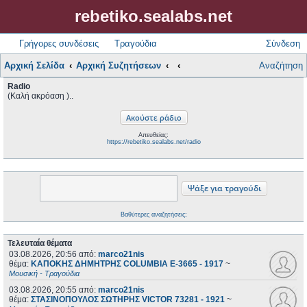
rebetiko.sealabs.net
Γρήγορες συνδέσεις
Τραγούδια
Σύνδεση
Αρχική Σελίδα
Αρχική Συζητήσεων
Αναζήτηση
Radio
(Καλή ακρόαση )..
Απευθείας:
https://rebetiko.sealabs.net/radio
Βαθύτερες αναζητήσεις;
Τελευταία θέματα
03.08.2026, 20:56
από:
marco21nis
θέμα:
ΚΑΠΟΚΗΣ ΔΗΜΗΤΡΗΣ COLUMBIA E-3665 - 1917
~
Μουσική - Τραγούδια
03.08.2026, 20:55
από:
marco21nis
θέμα:
ΣΤΑΣΙΝΟΠΟΥΛΟΣ ΣΩΤΗΡΗΣ VICTOR 73281 - 1921
~