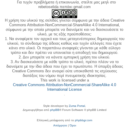
Για τυχόν προβλήματα ή επικοινωνία, στείλτε μας μεηλ στο
rebetoselida παπάκι gmail.com
Η χρήση του υλικού της σελίδας γίνεται σύμφωνα με την άδεια Creative
Commons Attribution-NonCommercial-ShareAlike 4.0 International,
σύμφωνα με την οποία μπορείτε να διανείμετε και να διασκευάσετε το
υλικό, με τις εξής προϋποθέσεις:
1. Να αναφέρετε τον αρχικό και τους μεταγενέστερους δημιουργούς του
υλικού, το σύνδεσμο της άδειας καθώς και τυχόν αλλαγές που έχετε
κάνει στο υλικό. Οι παραπάνω αναφορές γίνονται με κάθε εύλογο
τρόπο και δεν πρέπει να υπονοείται η αποδοχή του δημιουργού.
2. Δεν μπορείτε να κάνετε εμπορική χρήση του υλικού.
3. Αν διασκευάσετε με κάθε τρόπο το υλικό, πρέπει πλέον να το
διανείμετε με την ίδια άδεια που έχει το πρωτότυπο. Η ύπαρξη άδειας
Creative Commons δεν αναιρεί ούτε υποκαθιστά τις ισχύουσες
διατάξεις του νόμου περί πνευματικής ιδιοκτησίας.
This work is licensed under a
Creative Commons Attribution-NonCommercial-ShareAlike 4.0
International License
.
Style developer by
Zuma Portal
,
Δημιουργήθηκε από
phpBB
® Forum Software © phpBB Limited
Ελληνική μετάφραση από το
phpbbgr.com
Απόρρητο
|
Όροι