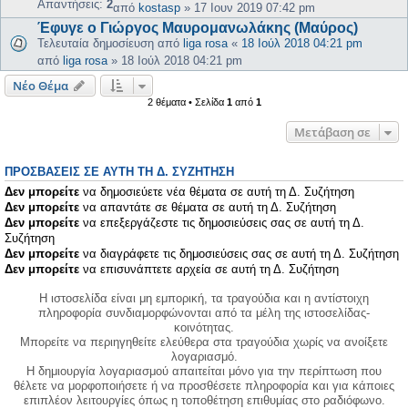
Απαντήσεις:
2
από
kostasp
»
17 Ιουν 2019 07:42 pm
Έφυγε ο Γιώργος Μαυρομανωλάκης (Μαύρος)
Τελευταία δημοσίευση από
liga rosa
«
18 Ιούλ 2018 04:21 pm
από
liga rosa
»
18 Ιούλ 2018 04:21 pm
Νέο Θέμα
2 θέματα • Σελίδα
1
από
1
Μετάβαση σε
ΠΡΟΣΒΆΣΕΙΣ ΣΕ ΑΥΤΉ ΤΗ Δ. ΣΥΖΉΤΗΣΗ
Δεν μπορείτε
να δημοσιεύετε νέα θέματα σε αυτή τη Δ. Συζήτηση
Δεν μπορείτε
να απαντάτε σε θέματα σε αυτή τη Δ. Συζήτηση
Δεν μπορείτε
να επεξεργάζεστε τις δημοσιεύσεις σας σε αυτή τη Δ.
Συζήτηση
Δεν μπορείτε
να διαγράφετε τις δημοσιεύσεις σας σε αυτή τη Δ. Συζήτηση
Δεν μπορείτε
να επισυνάπτετε αρχεία σε αυτή τη Δ. Συζήτηση
Η ιστοσελίδα είναι μη εμπορική, τα τραγούδια και η αντίστοιχη
πληροφορία συνδιαμορφώνονται από τα μέλη της ιστοσελίδας-
κοινότητας.
Μπορείτε να περιηγηθείτε ελεύθερα στα τραγούδια χωρίς να ανοίξετε
λογαριασμό.
Η δημιουργία λογαριασμού απαιτείται μόνο για την περίπτωση που
θέλετε να μορφοποιήσετε ή να προσθέσετε πληροφορία και για κάποιες
επιπλέον λειτουργίες όπως η τοποθέτηση επιθυμίας στο ραδιόφωνο.