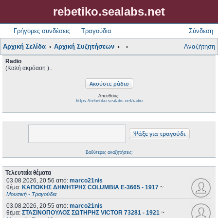
rebetiko.sealabs.net
Γρήγορες συνδέσεις
Τραγούδια
Σύνδεση
Αρχική Σελίδα
Αρχική Συζητήσεων
Αναζήτηση
Radio
(Καλή ακρόαση )..
Απευθείας:
https://rebetiko.sealabs.net/radio
Βαθύτερες αναζητήσεις;
Τελευταία θέματα
03.08.2026, 20:56
από:
marco21nis
θέμα:
ΚΑΠΟΚΗΣ ΔΗΜΗΤΡΗΣ COLUMBIA E-3665 - 1917
~
Μουσική - Τραγούδια
03.08.2026, 20:55
από:
marco21nis
θέμα:
ΣΤΑΣΙΝΟΠΟΥΛΟΣ ΣΩΤΗΡΗΣ VICTOR 73281 - 1921
~