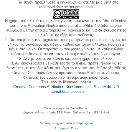
Για τυχόν προβλήματα ή επικοινωνία, στείλτε μας μεηλ στο
rebetoselida παπάκι gmail.com
Η χρήση του υλικού της σελίδας γίνεται σύμφωνα με την άδεια Creative
Commons Attribution-NonCommercial-ShareAlike 4.0 International,
σύμφωνα με την οποία μπορείτε να διανείμετε και να διασκευάσετε το
υλικό, με τις εξής προϋποθέσεις:
1. Να αναφέρετε τον αρχικό και τους μεταγενέστερους δημιουργούς του
υλικού, το σύνδεσμο της άδειας καθώς και τυχόν αλλαγές που έχετε
κάνει στο υλικό. Οι παραπάνω αναφορές γίνονται με κάθε εύλογο
τρόπο και δεν πρέπει να υπονοείται η αποδοχή του δημιουργού.
2. Δεν μπορείτε να κάνετε εμπορική χρήση του υλικού.
3. Αν διασκευάσετε με κάθε τρόπο το υλικό, πρέπει πλέον να το
διανείμετε με την ίδια άδεια που έχει το πρωτότυπο. Η ύπαρξη άδειας
Creative Commons δεν αναιρεί ούτε υποκαθιστά τις ισχύουσες
διατάξεις του νόμου περί πνευματικής ιδιοκτησίας.
This work is licensed under a
Creative Commons Attribution-NonCommercial-ShareAlike 4.0
International License
.
Style developer by
Zuma Portal
,
Δημιουργήθηκε από
phpBB
® Forum Software © phpBB Limited
Ελληνική μετάφραση από το
phpbbgr.com
Απόρρητο
|
Όροι