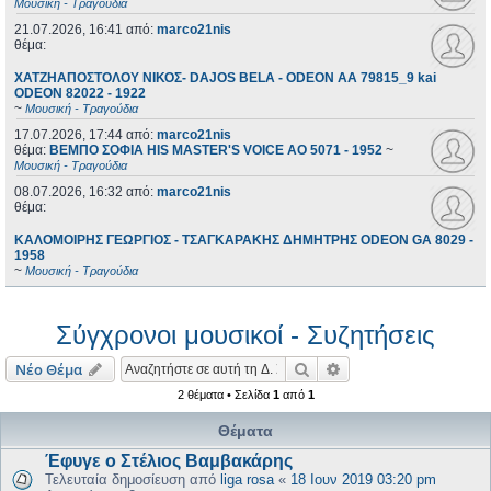
Μουσική - Τραγούδια
21.07.2026, 16:41
από:
marco21nis
θέμα:
ΧΑΤΖΗΑΠΟΣΤΟΛΟΥ ΝΙΚΟΣ- DAJOS BELA - ODEON AA 79815_9 kai
ODEON 82022 - 1922
~
Μουσική - Τραγούδια
17.07.2026, 17:44
από:
marco21nis
θέμα:
ΒΕΜΠΟ ΣΟΦΙΑ HIS MASTER'S VOICE AO 5071 - 1952
~
Μουσική - Τραγούδια
08.07.2026, 16:32
από:
marco21nis
θέμα:
ΚΑΛΟΜΟΙΡΗΣ ΓΕΩΡΓΙΟΣ - ΤΣΑΓΚΑΡΑΚΗΣ ΔΗΜΗΤΡΗΣ ODEON GA 8029 -
1958
~
Μουσική - Τραγούδια
Σύγχρονοι μουσικοί - Συζητήσεις
Αναζήτηση
Ειδική αναζήτηση
Νέο Θέμα
2 θέματα • Σελίδα
1
από
1
Θέματα
Έφυγε ο Στέλιος Βαμβακάρης
Τελευταία δημοσίευση από
liga rosa
«
18 Ιουν 2019 03:20 pm