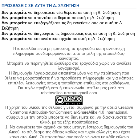
ΠΡΟΣΒΆΣΕΙΣ ΣΕ ΑΥΤΉ ΤΗ Δ. ΣΥΖΉΤΗΣΗ
Δεν μπορείτε
να δημοσιεύετε νέα θέματα σε αυτή τη Δ. Συζήτηση
Δεν μπορείτε
να απαντάτε σε θέματα σε αυτή τη Δ. Συζήτηση
Δεν μπορείτε
να επεξεργάζεστε τις δημοσιεύσεις σας σε αυτή τη Δ.
Συζήτηση
Δεν μπορείτε
να διαγράφετε τις δημοσιεύσεις σας σε αυτή τη Δ. Συζήτηση
Δεν μπορείτε
να επισυνάπτετε αρχεία σε αυτή τη Δ. Συζήτηση
Η ιστοσελίδα είναι μη εμπορική, τα τραγούδια και η αντίστοιχη
πληροφορία συνδιαμορφώνονται από τα μέλη της ιστοσελίδας-
κοινότητας.
Μπορείτε να περιηγηθείτε ελεύθερα στα τραγούδια χωρίς να ανοίξετε
λογαριασμό.
Η δημιουργία λογαριασμού απαιτείται μόνο για την περίπτωση που
θέλετε να μορφοποιήσετε ή να προσθέσετε πληροφορία και για κάποιες
επιπλέον λειτουργίες όπως η τοποθέτηση επιθυμίας στο ραδιόφωνο.
Για τυχόν προβλήματα ή επικοινωνία, στείλτε μας μεηλ στο
rebetoselida παπάκι gmail.com
Η χρήση του υλικού της σελίδας γίνεται σύμφωνα με την άδεια Creative
Commons Attribution-NonCommercial-ShareAlike 4.0 International,
σύμφωνα με την οποία μπορείτε να διανείμετε και να διασκευάσετε το
υλικό, με τις εξής προϋποθέσεις:
1. Να αναφέρετε τον αρχικό και τους μεταγενέστερους δημιουργούς του
υλικού, το σύνδεσμο της άδειας καθώς και τυχόν αλλαγές που έχετε
κάνει στο υλικό. Οι παραπάνω αναφορές γίνονται με κάθε εύλογο