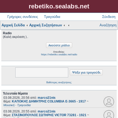
rebetiko.sealabs.net
Γρήγορες συνδέσεις
Τραγούδια
Σύνδεση
Αρχική Σελίδα
Αρχική Συζητήσεων
Αναζήτηση
Radio
(Καλή ακρόαση )..
Απευθείας:
https://rebetiko.sealabs.net/radio
Βαθύτερες αναζητήσεις;
Τελευταία θέματα
03.08.2026, 20:56
από:
marco21nis
θέμα:
ΚΑΠΟΚΗΣ ΔΗΜΗΤΡΗΣ COLUMBIA E-3665 - 1917
~
Μουσική - Τραγούδια
03.08.2026, 20:55
από:
marco21nis
θέμα:
ΣΤΑΣΙΝΟΠΟΥΛΟΣ ΣΩΤΗΡΗΣ VICTOR 73281 - 1921
~