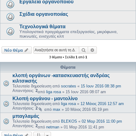
Εργαλεία οργανοποιού
Σχέδια οργανοποιίας
Τεχνολογικά θέματα
Υπολογιστικά προγράμματα επεξεργασίας, μικρόφωνα,
πυκνωτές, ενισχυτές κλπ
Αναζήτηση
Ειδική αναζήτηση
Νέο Θέμα
3 θέματα • Σελίδα
1
από
1
Θέματα
κλοπή οργάνων -κατασκευαστής ανδρέας
κιλτσικσής
Τελευταία δημοσίευση από
socrates
«
15 Ιουν 2016 08:38 pm
Απαντήσεις:
2
από
liga rosa
»
15 Ιουν 2016 08:07 am
Κλοπή οργάνου - μαντολίνο
Τελευταία δημοσίευση από
liga rosa
«
12 Μάιος 2016 12:57 am
Απαντήσεις:
2
από
max
»
10 Μάιος 2016 05:19 pm
μπαγλαμάς
Τελευταία δημοσίευση από
BLEKOS
«
02 Μαρ 2016 11:00 pm
Απαντήσεις:
2
από
netman
»
01 Μαρ 2016 11:41 pm
Νέο Θέμα