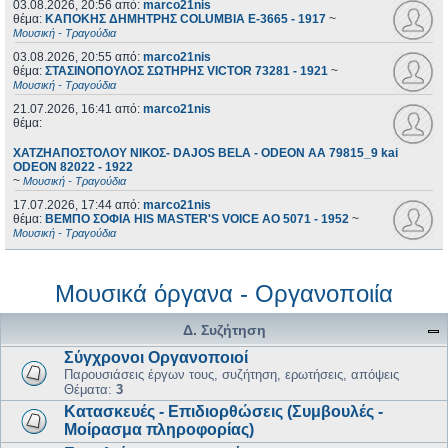
03.08.2026, 20:56
από:
marco21nis
θέμα:
ΚΑΠΟΚΗΣ ΔΗΜΗΤΡΗΣ COLUMBIA E-3665 - 1917
~
Μουσική - Τραγούδια
03.08.2026, 20:55
από:
marco21nis
θέμα:
ΣΤΑΣΙΝΟΠΟΥΛΟΣ ΣΩΤΗΡΗΣ VICTOR 73281 - 1921
~
Μουσική - Τραγούδια
21.07.2026, 16:41
από:
marco21nis
θέμα:
ΧΑΤΖΗΑΠΟΣΤΟΛΟΥ ΝΙΚΟΣ- DAJOS BELA - ODEON AA 79815_9 kai
ODEON 82022 - 1922
~
Μουσική - Τραγούδια
17.07.2026, 17:44
από:
marco21nis
θέμα:
ΒΕΜΠΟ ΣΟΦΙΑ HIS MASTER'S VOICE AO 5071 - 1952
~
Μουσική - Τραγούδια
Μουσικά όργανα - Οργανοποιία
Δ. Συζήτηση
Σύγχρονοι Οργανοποιοί
Παρουσιάσεις έργων τους, συζήτηση, ερωτήσεις, απόψεις
Θέματα:
3
Κατασκευές - Επιδιορθώσεις (Συμβουλές -
Μοίρασμα πληροφορίας)