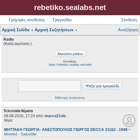
rebetiko.sealabs.net
Γρήγορες συνδέσεις
Τραγούδια
Σύνδεση
Αρχική Σελίδα
Αρχική Συζητήσεων
Αναζήτηση
Radio
(Καλή ακρόαση )..
Απευθείας:
https://rebetiko.sealabs.net/radio
Βαθύτερες αναζητήσεις;
Τελευταία θέματα
08.08.2026, 17:24
από:
marco21nis
θέμα:
ΜΗΤΤΑΚΗ ΓΕΩΡΓΙΑ- ΑΝΕΣΤΟΠΟΥΛΟΣ ΓΙΩΡΓΟΣ DECCA 31162 - 1948
~
Μουσική - Τραγούδια