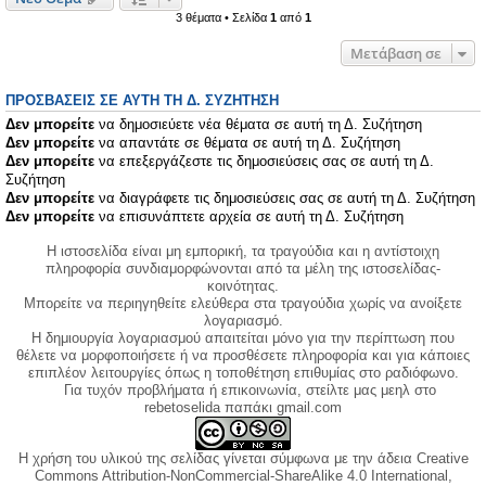
3 θέματα • Σελίδα
1
από
1
Μετάβαση σε
ΠΡΟΣΒΆΣΕΙΣ ΣΕ ΑΥΤΉ ΤΗ Δ. ΣΥΖΉΤΗΣΗ
Δεν μπορείτε
να δημοσιεύετε νέα θέματα σε αυτή τη Δ. Συζήτηση
Δεν μπορείτε
να απαντάτε σε θέματα σε αυτή τη Δ. Συζήτηση
Δεν μπορείτε
να επεξεργάζεστε τις δημοσιεύσεις σας σε αυτή τη Δ.
Συζήτηση
Δεν μπορείτε
να διαγράφετε τις δημοσιεύσεις σας σε αυτή τη Δ. Συζήτηση
Δεν μπορείτε
να επισυνάπτετε αρχεία σε αυτή τη Δ. Συζήτηση
Η ιστοσελίδα είναι μη εμπορική, τα τραγούδια και η αντίστοιχη
πληροφορία συνδιαμορφώνονται από τα μέλη της ιστοσελίδας-
κοινότητας.
Μπορείτε να περιηγηθείτε ελεύθερα στα τραγούδια χωρίς να ανοίξετε
λογαριασμό.
Η δημιουργία λογαριασμού απαιτείται μόνο για την περίπτωση που
θέλετε να μορφοποιήσετε ή να προσθέσετε πληροφορία και για κάποιες
επιπλέον λειτουργίες όπως η τοποθέτηση επιθυμίας στο ραδιόφωνο.
Για τυχόν προβλήματα ή επικοινωνία, στείλτε μας μεηλ στο
rebetoselida παπάκι gmail.com
Η χρήση του υλικού της σελίδας γίνεται σύμφωνα με την άδεια Creative
Commons Attribution-NonCommercial-ShareAlike 4.0 International,