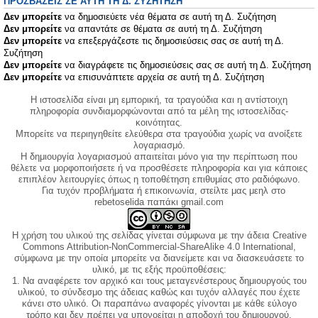
ΠΡΟΣΒΆΣΕΙΣ ΣΕ ΑΥΤΉ ΤΗ Δ. ΣΥΖΉΤΗΣΗ
Δεν μπορείτε
να δημοσιεύετε νέα θέματα σε αυτή τη Δ. Συζήτηση
Δεν μπορείτε
να απαντάτε σε θέματα σε αυτή τη Δ. Συζήτηση
Δεν μπορείτε
να επεξεργάζεστε τις δημοσιεύσεις σας σε αυτή τη Δ.
Συζήτηση
Δεν μπορείτε
να διαγράφετε τις δημοσιεύσεις σας σε αυτή τη Δ. Συζήτηση
Δεν μπορείτε
να επισυνάπτετε αρχεία σε αυτή τη Δ. Συζήτηση
Η ιστοσελίδα είναι μη εμπορική, τα τραγούδια και η αντίστοιχη
πληροφορία συνδιαμορφώνονται από τα μέλη της ιστοσελίδας-
κοινότητας.
Μπορείτε να περιηγηθείτε ελεύθερα στα τραγούδια χωρίς να ανοίξετε
λογαριασμό.
Η δημιουργία λογαριασμού απαιτείται μόνο για την περίπτωση που
θέλετε να μορφοποιήσετε ή να προσθέσετε πληροφορία και για κάποιες
επιπλέον λειτουργίες όπως η τοποθέτηση επιθυμίας στο ραδιόφωνο.
Για τυχόν προβλήματα ή επικοινωνία, στείλτε μας μεηλ στο
rebetoselida παπάκι gmail.com
Η χρήση του υλικού της σελίδας γίνεται σύμφωνα με την άδεια Creative
Commons Attribution-NonCommercial-ShareAlike 4.0 International,
σύμφωνα με την οποία μπορείτε να διανείμετε και να διασκευάσετε το
υλικό, με τις εξής προϋποθέσεις:
1. Να αναφέρετε τον αρχικό και τους μεταγενέστερους δημιουργούς του
υλικού, το σύνδεσμο της άδειας καθώς και τυχόν αλλαγές που έχετε
κάνει στο υλικό. Οι παραπάνω αναφορές γίνονται με κάθε εύλογο
τρόπο και δεν πρέπει να υπονοείται η αποδοχή του δημιουργού.