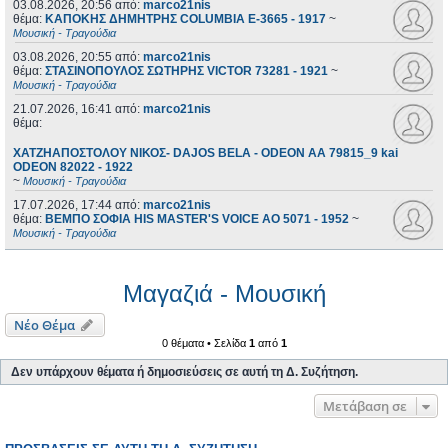
03.08.2026, 20:56
από:
marco21nis
θέμα:
ΚΑΠΟΚΗΣ ΔΗΜΗΤΡΗΣ COLUMBIA E-3665 - 1917
~
Μουσική - Τραγούδια
03.08.2026, 20:55
από:
marco21nis
θέμα:
ΣΤΑΣΙΝΟΠΟΥΛΟΣ ΣΩΤΗΡΗΣ VICTOR 73281 - 1921
~
Μουσική - Τραγούδια
21.07.2026, 16:41
από:
marco21nis
θέμα:
ΧΑΤΖΗΑΠΟΣΤΟΛΟΥ ΝΙΚΟΣ- DAJOS BELA - ODEON AA 79815_9 kai
ODEON 82022 - 1922
~
Μουσική - Τραγούδια
17.07.2026, 17:44
από:
marco21nis
θέμα:
ΒΕΜΠΟ ΣΟΦΙΑ HIS MASTER'S VOICE AO 5071 - 1952
~
Μουσική - Τραγούδια
Μαγαζιά - Μουσική
Νέο Θέμα
0 θέματα • Σελίδα
1
από
1
Δεν υπάρχουν θέματα ή δημοσιεύσεις σε αυτή τη Δ. Συζήτηση.
Μετάβαση σε