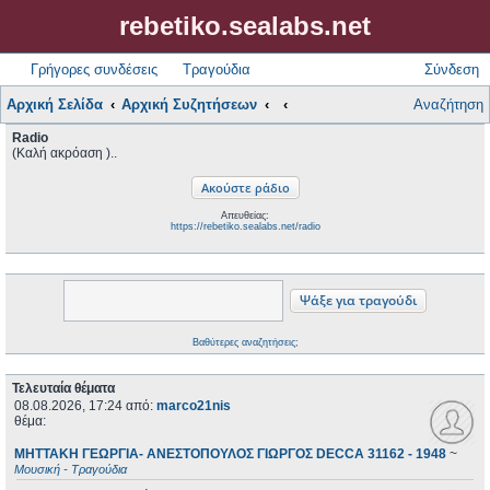
rebetiko.sealabs.net
Γρήγορες συνδέσεις
Τραγούδια
Σύνδεση
Αρχική Σελίδα
Αρχική Συζητήσεων
Αναζήτηση
Radio
(Καλή ακρόαση )..
Απευθείας:
https://rebetiko.sealabs.net/radio
Βαθύτερες αναζητήσεις;
Τελευταία θέματα
08.08.2026, 17:24
από:
marco21nis
θέμα:
ΜΗΤΤΑΚΗ ΓΕΩΡΓΙΑ- ΑΝΕΣΤΟΠΟΥΛΟΣ ΓΙΩΡΓΟΣ DECCA 31162 - 1948
~
Μουσική - Τραγούδια