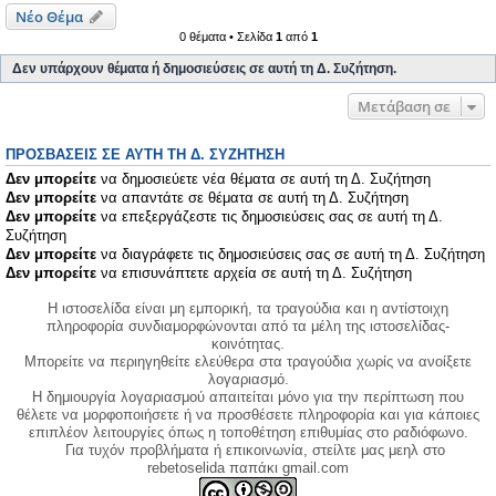
Νέο Θέμα
0 θέματα • Σελίδα
1
από
1
Δεν υπάρχουν θέματα ή δημοσιεύσεις σε αυτή τη Δ. Συζήτηση.
Μετάβαση σε
ΠΡΟΣΒΆΣΕΙΣ ΣΕ ΑΥΤΉ ΤΗ Δ. ΣΥΖΉΤΗΣΗ
Δεν μπορείτε
να δημοσιεύετε νέα θέματα σε αυτή τη Δ. Συζήτηση
Δεν μπορείτε
να απαντάτε σε θέματα σε αυτή τη Δ. Συζήτηση
Δεν μπορείτε
να επεξεργάζεστε τις δημοσιεύσεις σας σε αυτή τη Δ.
Συζήτηση
Δεν μπορείτε
να διαγράφετε τις δημοσιεύσεις σας σε αυτή τη Δ. Συζήτηση
Δεν μπορείτε
να επισυνάπτετε αρχεία σε αυτή τη Δ. Συζήτηση
Η ιστοσελίδα είναι μη εμπορική, τα τραγούδια και η αντίστοιχη
πληροφορία συνδιαμορφώνονται από τα μέλη της ιστοσελίδας-
κοινότητας.
Μπορείτε να περιηγηθείτε ελεύθερα στα τραγούδια χωρίς να ανοίξετε
λογαριασμό.
Η δημιουργία λογαριασμού απαιτείται μόνο για την περίπτωση που
θέλετε να μορφοποιήσετε ή να προσθέσετε πληροφορία και για κάποιες
επιπλέον λειτουργίες όπως η τοποθέτηση επιθυμίας στο ραδιόφωνο.
Για τυχόν προβλήματα ή επικοινωνία, στείλτε μας μεηλ στο
rebetoselida παπάκι gmail.com