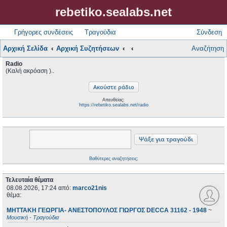
rebetiko.sealabs.net
Γρήγορες συνδέσεις
Τραγούδια
Σύνδεση
Αρχική Σελίδα
Αρχική Συζητήσεων
Αναζήτηση
Radio
(Καλή ακρόαση )..
Απευθείας:
https://rebetiko.sealabs.net/radio
Βαθύτερες αναζητήσεις;
Τελευταία θέματα
08.08.2026, 17:24
από:
marco21nis
θέμα:
ΜΗΤΤΑΚΗ ΓΕΩΡΓΙΑ- ΑΝΕΣΤΟΠΟΥΛΟΣ ΓΙΩΡΓΟΣ DECCA 31162 - 1948
~
Μουσική - Τραγούδια