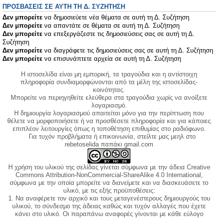
ΠΡΟΣΒΆΣΕΙΣ ΣΕ ΑΥΤΉ ΤΗ Δ. ΣΥΖΉΤΗΣΗ
Δεν μπορείτε
να δημοσιεύετε νέα θέματα σε αυτή τη Δ. Συζήτηση
Δεν μπορείτε
να απαντάτε σε θέματα σε αυτή τη Δ. Συζήτηση
Δεν μπορείτε
να επεξεργάζεστε τις δημοσιεύσεις σας σε αυτή τη Δ.
Συζήτηση
Δεν μπορείτε
να διαγράφετε τις δημοσιεύσεις σας σε αυτή τη Δ. Συζήτηση
Δεν μπορείτε
να επισυνάπτετε αρχεία σε αυτή τη Δ. Συζήτηση
Η ιστοσελίδα είναι μη εμπορική, τα τραγούδια και η αντίστοιχη
πληροφορία συνδιαμορφώνονται από τα μέλη της ιστοσελίδας-
κοινότητας.
Μπορείτε να περιηγηθείτε ελεύθερα στα τραγούδια χωρίς να ανοίξετε
λογαριασμό.
Η δημιουργία λογαριασμού απαιτείται μόνο για την περίπτωση που
θέλετε να μορφοποιήσετε ή να προσθέσετε πληροφορία και για κάποιες
επιπλέον λειτουργίες όπως η τοποθέτηση επιθυμίας στο ραδιόφωνο.
Για τυχόν προβλήματα ή επικοινωνία, στείλτε μας μεηλ στο
rebetoselida παπάκι gmail.com
Η χρήση του υλικού της σελίδας γίνεται σύμφωνα με την άδεια Creative
Commons Attribution-NonCommercial-ShareAlike 4.0 International,
σύμφωνα με την οποία μπορείτε να διανείμετε και να διασκευάσετε το
υλικό, με τις εξής προϋποθέσεις:
1. Να αναφέρετε τον αρχικό και τους μεταγενέστερους δημιουργούς του
υλικού, το σύνδεσμο της άδειας καθώς και τυχόν αλλαγές που έχετε
κάνει στο υλικό. Οι παραπάνω αναφορές γίνονται με κάθε εύλογο