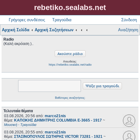
rebetiko.sealabs.net
Γρήγορες συνδέσεις
Τραγούδια
Σύνδεση
Αρχική Σελίδα
Αρχική Συζητήσεων
Αναζήτηση
Radio
(Καλή ακρόαση )..
Απευθείας:
https://rebetiko.sealabs.net/radio
Βαθύτερες αναζητήσεις;
Τελευταία θέματα
03.08.2026, 20:56
από:
marco21nis
θέμα:
ΚΑΠΟΚΗΣ ΔΗΜΗΤΡΗΣ COLUMBIA E-3665 - 1917
~
Μουσική - Τραγούδια
03.08.2026, 20:55
από:
marco21nis
θέμα:
ΣΤΑΣΙΝΟΠΟΥΛΟΣ ΣΩΤΗΡΗΣ VICTOR 73281 - 1921
~