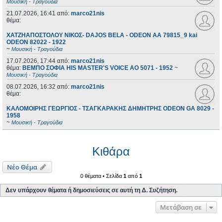
Μουσική - Τραγούδια
21.07.2026, 16:41
από:
marco21nis
θέμα:
ΧΑΤΖΗΑΠΟΣΤΟΛΟΥ ΝΙΚΟΣ- DAJOS BELA - ODEON AA 79815_9 kai
ODEON 82022 - 1922
~
Μουσική - Τραγούδια
17.07.2026, 17:44
από:
marco21nis
θέμα:
ΒΕΜΠΟ ΣΟΦΙΑ HIS MASTER'S VOICE AO 5071 - 1952
~
Μουσική - Τραγούδια
08.07.2026, 16:32
από:
marco21nis
θέμα:
ΚΑΛΟΜΟΙΡΗΣ ΓΕΩΡΓΙΟΣ - ΤΣΑΓΚΑΡΑΚΗΣ ΔΗΜΗΤΡΗΣ ODEON GA 8029 -
1958
~
Μουσική - Τραγούδια
Κιθάρα
Νέο Θέμα
0 θέματα • Σελίδα
1
από
1
Δεν υπάρχουν θέματα ή δημοσιεύσεις σε αυτή τη Δ. Συζήτηση.
Μετάβαση σε