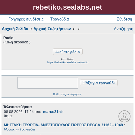
rebetiko.sealabs.net
Γρήγορες συνδέσεις
Τραγούδια
Σύνδεση
Αρχική Σελίδα
Αρχική Συζητήσεων
Αναζήτηση
Radio
(Καλή ακρόαση )..
Απευθείας:
https://rebetiko.sealabs.net/radio
Βαθύτερες αναζητήσεις;
Τελευταία θέματα
08.08.2026, 17:24
από:
marco21nis
θέμα:
ΜΗΤΤΑΚΗ ΓΕΩΡΓΙΑ- ΑΝΕΣΤΟΠΟΥΛΟΣ ΓΙΩΡΓΟΣ DECCA 31162 - 1948
~
Μουσική - Τραγούδια