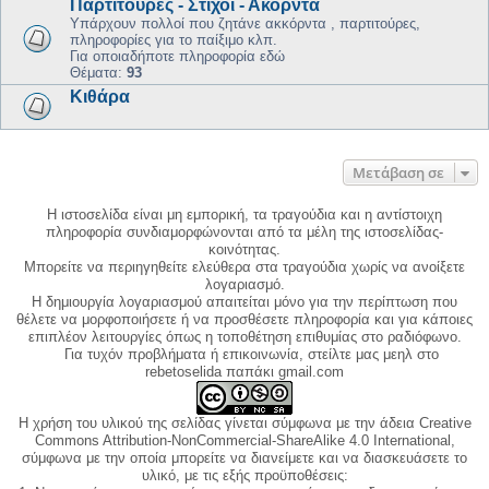
Παρτιτούρες - Στίχοι - Ακόρντα
Υπάρχουν πολλοί που ζητάνε ακκόρντα , παρτιτούρες,
πληροφορίες για το παίξιμο κλπ.
Για οποιαδήποτε πληροφορία εδώ
Θέματα:
93
Κιθάρα
Μετάβαση σε
Η ιστοσελίδα είναι μη εμπορική, τα τραγούδια και η αντίστοιχη
πληροφορία συνδιαμορφώνονται από τα μέλη της ιστοσελίδας-
κοινότητας.
Μπορείτε να περιηγηθείτε ελεύθερα στα τραγούδια χωρίς να ανοίξετε
λογαριασμό.
Η δημιουργία λογαριασμού απαιτείται μόνο για την περίπτωση που
θέλετε να μορφοποιήσετε ή να προσθέσετε πληροφορία και για κάποιες
επιπλέον λειτουργίες όπως η τοποθέτηση επιθυμίας στο ραδιόφωνο.
Για τυχόν προβλήματα ή επικοινωνία, στείλτε μας μεηλ στο
rebetoselida παπάκι gmail.com
Η χρήση του υλικού της σελίδας γίνεται σύμφωνα με την άδεια Creative
Commons Attribution-NonCommercial-ShareAlike 4.0 International,
σύμφωνα με την οποία μπορείτε να διανείμετε και να διασκευάσετε το
υλικό, με τις εξής προϋποθέσεις: