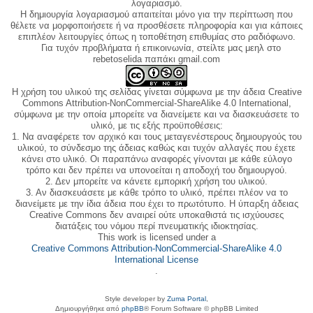
λογαριασμό.
Η δημιουργία λογαριασμού απαιτείται μόνο για την περίπτωση που
θέλετε να μορφοποιήσετε ή να προσθέσετε πληροφορία και για κάποιες
επιπλέον λειτουργίες όπως η τοποθέτηση επιθυμίας στο ραδιόφωνο.
Για τυχόν προβλήματα ή επικοινωνία, στείλτε μας μεηλ στο
rebetoselida παπάκι gmail.com
Η χρήση του υλικού της σελίδας γίνεται σύμφωνα με την άδεια Creative
Commons Attribution-NonCommercial-ShareAlike 4.0 International,
σύμφωνα με την οποία μπορείτε να διανείμετε και να διασκευάσετε το
υλικό, με τις εξής προϋποθέσεις:
1. Να αναφέρετε τον αρχικό και τους μεταγενέστερους δημιουργούς του
υλικού, το σύνδεσμο της άδειας καθώς και τυχόν αλλαγές που έχετε
κάνει στο υλικό. Οι παραπάνω αναφορές γίνονται με κάθε εύλογο
τρόπο και δεν πρέπει να υπονοείται η αποδοχή του δημιουργού.
2. Δεν μπορείτε να κάνετε εμπορική χρήση του υλικού.
3. Αν διασκευάσετε με κάθε τρόπο το υλικό, πρέπει πλέον να το
διανείμετε με την ίδια άδεια που έχει το πρωτότυπο. Η ύπαρξη άδειας
Creative Commons δεν αναιρεί ούτε υποκαθιστά τις ισχύουσες
διατάξεις του νόμου περί πνευματικής ιδιοκτησίας.
This work is licensed under a
Creative Commons Attribution-NonCommercial-ShareAlike 4.0
International License
.
Style developer by
Zuma Portal
,
Δημιουργήθηκε από
phpBB
® Forum Software © phpBB Limited