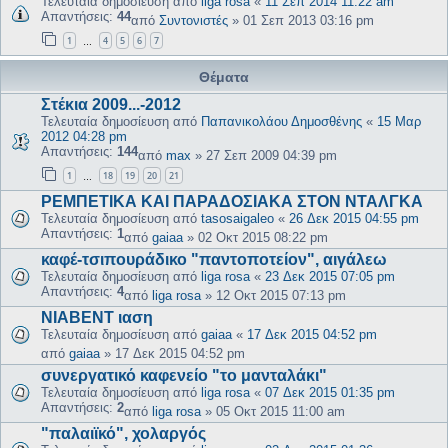
Τελευταία δημοσίευση από
liga rosa
«
11 Σεπ 2014 11:22 am
Απαντήσεις:
44
από
Συντονιστές
»
01 Σεπ 2013 03:16 pm
1
4
5
6
7
…
Θέματα
Στέκια 2009...-2012
Τελευταία δημοσίευση από
Παπανικολάου Δημοσθένης
«
15 Μαρ
2012 04:28 pm
Απαντήσεις:
144
από
max
»
27 Σεπ 2009 04:39 pm
1
18
19
20
21
…
ΡΕΜΠΕΤΙΚΑ ΚΑΙ ΠΑΡΑΔΟΣΙΑΚΑ ΣΤΟΝ ΝΤΑΛΓΚΑ
Τελευταία δημοσίευση από
tasosaigaleo
«
26 Δεκ 2015 04:55 pm
Απαντήσεις:
1
από
gaiaa
»
02 Οκτ 2015 08:22 pm
καφέ-τσιπουράδικο "παντοποτείον", αιγάλεω
Τελευταία δημοσίευση από
liga rosa
«
23 Δεκ 2015 07:05 pm
Απαντήσεις:
4
από
liga rosa
»
12 Οκτ 2015 07:13 pm
ΝΙΑΒΕΝΤ ιαση
Τελευταία δημοσίευση από
gaiaa
«
17 Δεκ 2015 04:52 pm
από
gaiaa
»
17 Δεκ 2015 04:52 pm
συνεργατικό καφενείο "το μανταλάκι"
Τελευταία δημοσίευση από
liga rosa
«
07 Δεκ 2015 01:35 pm
Απαντήσεις:
2
από
liga rosa
»
05 Οκτ 2015 11:00 am
"παλαιϊκό", χολαργός