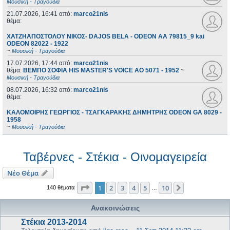
Μουσική - Τραγούδια
21.07.2026, 16:41
από:
marco21nis
θέμα:
ΧΑΤΖΗΑΠΟΣΤΟΛΟΥ ΝΙΚΟΣ- DAJOS BELA - ODEON AA 79815_9 kai
ODEON 82022 - 1922
~
Μουσική - Τραγούδια
17.07.2026, 17:44
από:
marco21nis
θέμα:
ΒΕΜΠΟ ΣΟΦΙΑ HIS MASTER'S VOICE AO 5071 - 1952
~
Μουσική - Τραγούδια
08.07.2026, 16:32
από:
marco21nis
θέμα:
ΚΑΛΟΜΟΙΡΗΣ ΓΕΩΡΓΙΟΣ - ΤΣΑΓΚΑΡΑΚΗΣ ΔΗΜΗΤΡΗΣ ODEON GA 8029 -
1958
~
Μουσική - Τραγούδια
Ταβέρνες - Στέκια - Οινομαγειρεία
Νέο Θέμα
Σελίδα
1
από
10
1
2
3
4
5
10
Επόμενη
140 θέματα
…
Ανακοινώσεις
Στέκια 2013-2014