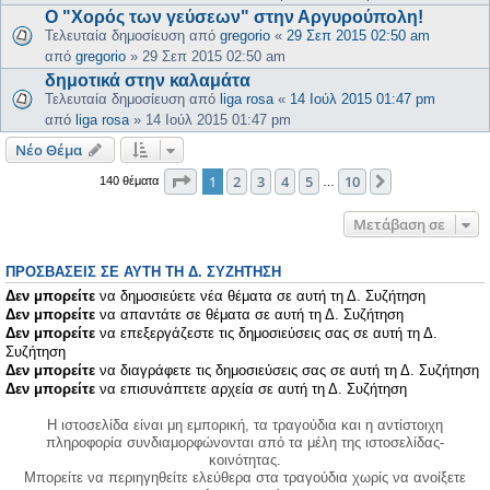
Ο "Χορός των γεύσεων" στην Αργυρούπολη!
Τελευταία δημοσίευση από
gregorio
«
29 Σεπ 2015 02:50 am
από
gregorio
»
29 Σεπ 2015 02:50 am
δημοτικά στην καλαμάτα
Τελευταία δημοσίευση από
liga rosa
«
14 Ιούλ 2015 01:47 pm
από
liga rosa
»
14 Ιούλ 2015 01:47 pm
Νέο Θέμα
Σελίδα
1
από
10
1
2
3
4
5
10
Επόμενη
140 θέματα
…
Μετάβαση σε
ΠΡΟΣΒΆΣΕΙΣ ΣΕ ΑΥΤΉ ΤΗ Δ. ΣΥΖΉΤΗΣΗ
Δεν μπορείτε
να δημοσιεύετε νέα θέματα σε αυτή τη Δ. Συζήτηση
Δεν μπορείτε
να απαντάτε σε θέματα σε αυτή τη Δ. Συζήτηση
Δεν μπορείτε
να επεξεργάζεστε τις δημοσιεύσεις σας σε αυτή τη Δ.
Συζήτηση
Δεν μπορείτε
να διαγράφετε τις δημοσιεύσεις σας σε αυτή τη Δ. Συζήτηση
Δεν μπορείτε
να επισυνάπτετε αρχεία σε αυτή τη Δ. Συζήτηση
Η ιστοσελίδα είναι μη εμπορική, τα τραγούδια και η αντίστοιχη
πληροφορία συνδιαμορφώνονται από τα μέλη της ιστοσελίδας-
κοινότητας.
Μπορείτε να περιηγηθείτε ελεύθερα στα τραγούδια χωρίς να ανοίξετε