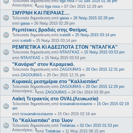
Τελευταία δημοσίευση από
liga rosa
«
02 Δεκ 2015 01:36 pm
Απαντήσεις:
4
από
liga rosa
»
07 Οκτ 2015 12:29 am
ΣΜΥΡΝΗ ΚΑΙ ΠΕΡΑΙΑΣ....
Τελευταία δημοσίευση από
gaiaa
«
26 Νοέμ 2015 02:29 pm
από
gaiaa
»
26 Νοέμ 2015 02:29 pm
Ρεμπέτικες βραδιές στης Φατίμας
Τελευταία δημοσίευση από
icetelli
«
25 Νοέμ 2015 03:14 pm
από
icetelli
»
25 Νοέμ 2015 03:14 pm
ΡΕΜΠΕΤΙΚΑ ΚΙ ΑΔΕΣΠΟΤΑ ΣΤΟΝ ''ΝΤΑΛΓΚΑ''
Τελευταία δημοσίευση από
ΝΤΑΛΓΚΑΣ
«
15 Νοέμ 2015 03:53 pm
από
ΝΤΑΛΓΚΑΣ
»
15 Νοέμ 2015 03:53 pm
"Κανάρια" στον Κεραμεικό.
Τελευταία δημοσίευση από
ZAGOURAS
«
20 Οκτ 2015 12:31 pm
από
ZAGOURAS
»
20 Οκτ 2015 12:31 pm
Κυριακές μεσημέρια στο "Καλλιοπάκι"
Τελευταία δημοσίευση από
ZAGOURAS
«
20 Οκτ 2015 12:20 pm
Απαντήσεις:
1
από
ZAGOURAS
»
24 Οκτ 2014 03:39 pm
Λαϊκή Τετρακτύς στο OVAL(Λευκωσία)
Τελευταία δημοσίευση από
tzouanakosstauros
«
15 Οκτ 2015 02:19
am
από
tzouanakosstauros
»
15 Οκτ 2015 02:19 am
Το "Καλλιοπάκι" στο Ίλιον
Τελευταία δημοσίευση από
Trelakias
«
02 Οκτ 2015 01:53 pm
Απαντήσεις:
3
από
Trelakias
»
11 Μαρ 2015 08:15 pm