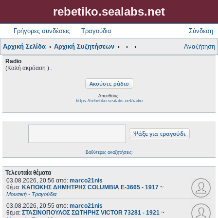
rebetiko.sealabs.net
Γρήγορες συνδέσεις
Τραγούδια
Σύνδεση
Αρχική Σελίδα
Αρχική Συζητήσεων
Αναζήτηση
Radio
(Καλή ακρόαση )..
Απευθείας:
https://rebetiko.sealabs.net/radio
Βαθύτερες αναζητήσεις;
Τελευταία θέματα
03.08.2026, 20:56
από:
marco21nis
θέμα:
ΚΑΠΟΚΗΣ ΔΗΜΗΤΡΗΣ COLUMBIA E-3665 - 1917
~
Μουσική - Τραγούδια
03.08.2026, 20:55
από:
marco21nis
θέμα:
ΣΤΑΣΙΝΟΠΟΥΛΟΣ ΣΩΤΗΡΗΣ VICTOR 73281 - 1921
~