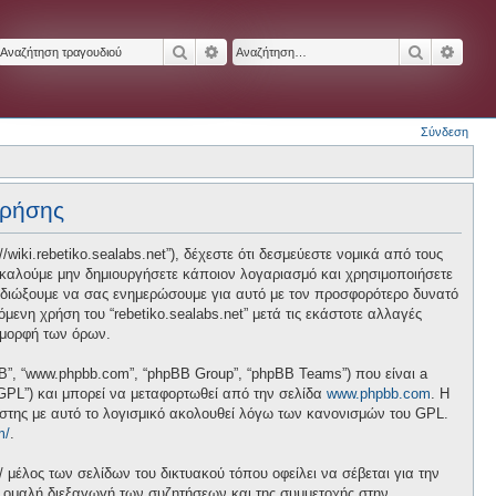
Αναζήτηση
Ειδική αναζήτηση
Αναζήτησ
Ειδικ
Σύνδεση
χρήσης
://wiki.rebetiko.sealabs.net”), δέχεστε ότι δεσμεύεστε νομικά από τους
ακαλούμε μην δημιουργήσετε κάποιον λογαριασμό και χρησιμοποιήσετε
επιδιώξουμε να σας ενημερώσουμε για αυτό με τον προσφορότερο δυνατό
ενη χρήση του “rebetiko.sealabs.net” μετά τις εκάστοτε αλλαγές
 μορφή των όρων.
pBB”, “www.phpbb.com”, “phpBB Group”, “phpBB Teams”) που είναι a
 “GPL”) και μπορεί να μεταφορτωθεί από την σελίδα
www.phpbb.com
. Η
ήστης με αυτό το λογισμικό ακολουθεί λόγω των κανονισμών του GPL.
m/
.
/ μέλος των σελίδων του δικτυακού τόπου οφείλει να σέβεται για την
ν ομαλή διεξαγωγή των συζητήσεων και της συμμετοχής στην