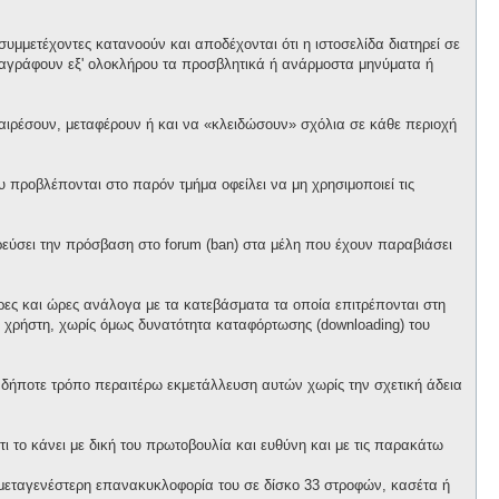
υμμετέχοντες κατανοούν και αποδέχονται ότι η ιστοσελίδα διατηρεί σε
α διαγράφουν εξ' ολοκλήρου τα προσβλητικά ή ανάρμοστα μηνύματα ή
αφαιρέσουν, μεταφέρουν ή και να «κλειδώσουν» σχόλια σε κάθε περιοχή
προβλέπονται στο παρόν τμήμα οφείλει να μη χρησιμοποιεί τις
ορεύσει την πρόσβαση στο forum (ban) στα μέλη που έχουν παραβιάσει
έρες και ώρες ανάλογα με τα κατεβάσματα τα οποία επιτρέπονται στη
θε χρήστη, χωρίς όμως δυνατότητα καταφόρτωσης (downloading) του
ονδήποτε τρόπο περαιτέρω εκμετάλλευση αυτών χωρίς την σχετική άδεια
ι το κάνει με δική του πρωτοβουλία και ευθύνη και με τις παρακάτω
ό μεταγενέστερη επανακυκλοφορία του σε δίσκο 33 στροφών, κασέτα ή