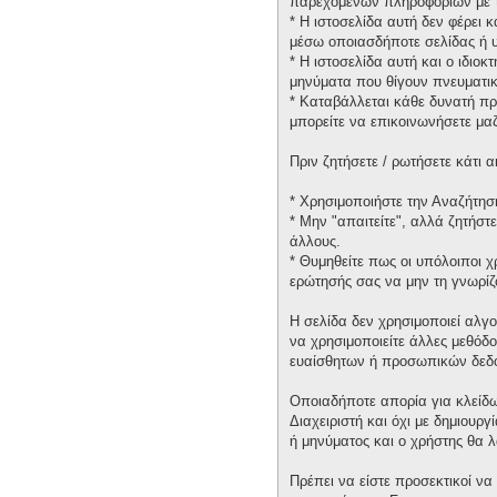
παρεχομένων πληροφοριών με τ
* H ιστοσελίδα αυτή δεν φέρει 
μέσω οποιασδήποτε σελίδας ή υ
* H ιστοσελίδα αυτή και ο ιδιοκ
μηνύματα που θίγουν πνευματικ
* Καταβάλλεται κάθε δυνατή πρ
μπορείτε να επικοινωνήσετε μα
Πριν ζητήσετε / ρωτήσετε κάτι
* Χρησιμοποιήστε την Αναζήτηση
* Μην "απαιτείτε", αλλά ζητήστ
άλλους.
* Θυμηθείτε πως οι υπόλοιποι 
ερώτησής σας να μην τη γνωρίζ
Η σελίδα δεν χρησιμοποιεί αλγ
να χρησιμοποιείτε άλλες μεθόδ
ευαίσθητων ή προσωπικών δεδ
Οποιαδήποτε απορία για κλείδω
Διαχειριστή και όχι με δημιουρ
ή μηνύματος και ο χρήστης θα 
Πρέπει να είστε προσεκτικοί να