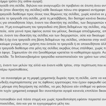
νόμιμο τρόπο (πχ online αγορά).
ραγούδι στη σελίδα, δηλώνει και αναγνωρίζει ότι προβαίνει σε άτυπη άνευ 
δα (στον ιδιοκτήτη της σελίδας) κάθε δικαίωμα πάνω στο ψηφιακό αντίγραφο τ
ο τραγούδι διαθέσιμο προς όλους τους θαμώνες της σελίδας, χωρίς κανένα εκ
ειλε το τραγούδι στη σελίδα, μετά τη μεταβίβαση, δεν διατηρεί κανένα δικ
για οποιοδήποτε λόγο, έναντι του ιδιοκτήτη της σελίδας, των διαχειριστών 
α. Η μη ενσωμάτωση του τραγουδιού στη βάση δεδομένων της σελίδας, σύμ
στειλε, ούτε γεννά προς όφελος αυτού του μέλους, δικαίωμα αποζημίωσης,
ο, έναντι του ιδιοκτήτη της σελίδας και των διαχειριστών, ούτε και δικαίω
ί ή όχι ένα τραγούδι στη βάση δεδομένων της σελίδας, υπόκειται στην ανέλεγ
ικαίωμα γνώμης στον χρήστη που έστειλε το τραγούδι ή σε οποιονδήποτε άλλ
το τραγούδι διαθέσιμο στα μέλη της σελίδας ακριβώς όπως στάλθηκε, χωρίς 
έφυγε. Σημειωτέον ότι στο ξεκαθάρισμα κρατιέται το καθαρότερο αρχείο. Αυτό
σελίδα. Τα διπλοανεβασμένα τραγούδια κατασπαταλούν τον χρόνο των υπεύ
η, έναντι των μελών της αλλά και έναντι κάθε τρίτου, στην περίπτωση που 
νωτέρω προϋποθέσεις.
ί να συνεισφέρει με τη μορφή χρηματικής δωρεάς προς τη σελίδα, ώστε να κ
δειξη συμπαράστασης για τις άφθονες εργατοώρες που έχουν αφιερωθεί ώστε
μήνυμα στη διαχείριση της σελίδας, να μας δηλώνει εάν επιθυμεί να φαίνον
ι τυχόν χρηματική εισφορά δεν συνεπάγεται αγορά κανενός επιπλέον δικαι
οποποιηθούν ανά πάσα στιγμή και χωρίς προειδοποίηση εφόσον παραστεί αν
ιστοσελίδας, όσο και για τα εγγεγραμμένα μέλη του.