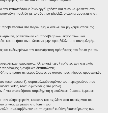
 τον καταστήσουμε 'ανενεργό' χρήστη και αυτό να φαίνεται στο
ι φτιαγμένη η σελίδα με το σύστημα phpbb2, υπάρχει ασυνέπεια στη
προβλέπονται στο παρόν τμήμα οφείλει να μη χρησιμοποιεί τις
ειλητικών, ρατσιστικών και προσβλητικών εκφράσεων και
ο, και σε ήπιο τόνο, ώστε να μην προσβάλλεται ο συνομιλητής.
ος και ενδεχομένως την απαγόρευση πρόσβασης στο forum για τον
ί αναφέρθηκαν παραπάνω. Οι επισκέπτες / χρήστες των σχετικών
ε παράνομες ή ανήθικες διατυπώσεις.
ιονδήποτε τρόπο τις εκφραζόμενες σε αυτούς τους χώρους προσωπικές
ους (user account), συμπεριλαμβανομένου του περιεχομένου που
δεια "wiki", τσατ, αφιερώσεις στο ράδιο)
πων ή για οποιαδήποτε παρεξήγηση ή απώλειες, άμεσες, έμμεσες,
ητα των πληροφοριών, κρίσεων και σχολίων που περιέχονται σε
πό μηνύματα μελών στο forum του.
τοβουλία, αναλαμβάνουν και τη σχετική ευθύνη διασταύρωσης των