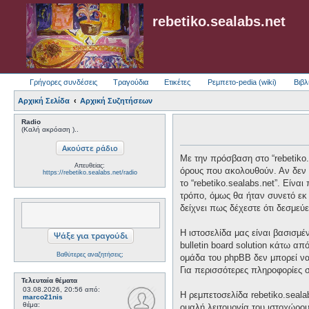
rebetiko.sealabs.net
Γρήγορες συνδέσεις
Τραγούδια
Ετικέτες
Ρεμπετο-pedia (wiki)
Βιβλ
Αρχική Σελίδα
Αρχική Συζητήσεων
Radio
(Καλή ακρόαση )..
Με την πρόσβαση στο “rebetiko.se
Απευθείας:
όρους που ακολουθούν. Αν δεν 
https://rebetiko.sealabs.net/radio
το “rebetiko.sealabs.net”. Είν
τρόπο, όμως θα ήταν συνετό εκ 
δείχνει πως δέχεστε ότι δεσμε
Η ιστοσελίδα μας είναι βασισμέ
bulletin board solution κάτω
Βαθύτερες αναζητήσεις;
ομάδα του phpBB δεν μπορεί να
Για περισσότερες πληροφορίες 
Τελευταία θέματα
03.08.2026, 20:56
από:
Η ρεμπετοσελίδα rebetiko.seala
marco21nis
θέμα:
ομαλή λειτουργία του ιστοχώρο