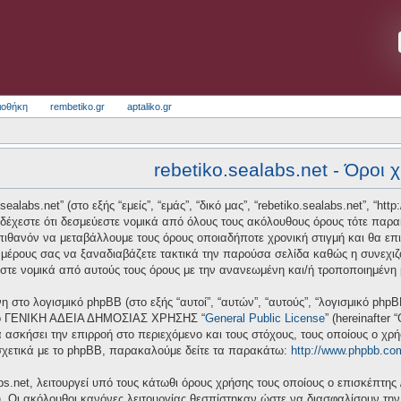
ιοθήκη
rembetiko.gr
aptaliko.gr
rebetiko.sealabs.net - Όροι 
alabs.net” (στο εξής “εμείς”, “εμάς”, “δικό μας”, “rebetiko.sealabs.net”, “http
δέχεστε ότι δεσμεύεστε νομικά από όλους τους ακόλουθους όρους τότε παρ
αι πιθανόν να μεταβάλλουμε τους όρους οποιαδήποτε χρονική στιγμή και θα 
μέρους σας να ξαναδιαβάζετε τακτικά την παρούσα σελίδα καθώς η συνεχιζόμ
ύεστε νομικά από αυτούς τους όρους με την ανανεωμένη και/ή τροποποιημένη
νη στο λογισμικό phpBB (στο εξής “αυτοί”, “αυτών”, “αυτούς”, “λογισμικό ph
 από ΓΕΝΙΚΗ ΑΔΕΙΑ ΔΗΜΟΣΙΑΣ ΧΡΗΣΗΣ “
General Public License
” (hereinafter
 ασκήσει την επιρροή στο περιεχόμενο και τους στόχους, τους οποίους ο χρ
σχετικά με το phpBB, παρακαλούμε δείτε τα παρακάτω:
http://www.phpbb.co
bs.net, λειτουργεί υπό τους κάτωθι όρους χρήσης τους οποίους ο επισκέπτης 
υ. Οι ακόλουθοι κανόνες λειτουργίας θεσπίστηκαν ώστε να διασφαλίσουν τη