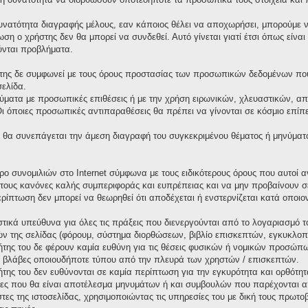
υνατότητα διαγραφής μέλους, εαν κάποιος θέλει να αποχωρήσει, μπορούμε να
ωση ο χρήστης δεν θα μπορεί να συνδεθεί. Αυτό γίνεται γιατί έτσι όπως είνα
ύνται προβλήματα.
της δε συμφωνεί με τους όρους προστασίας των προσωπικών δεδομένων που 
σελίδα.
ματα με προσωπικές επιθέσεις ή με την χρήση ειρωνικών, χλευαστικών, απ
όποιες προσωπικές αντιπαραθέσεις θα πρέπει να γίνονται σε κόσμιο επίπεδ
θα συνεπάγεται την άμεση διαγραφή του συγκεκριμένου θέματος ή μηνύματ
χώρο συνομιλιών στο Internet σύμφωνα με τους ειδικότερους όρους που αυτο
τους κανόνες καλής συμπεριφοράς και ευπρέπειας και να μην προβαίνουν σ
περίπτωση δεν μπορεί να θεωρηθεί ότι αποδέχεται ή ενστερνίζεται κατά οπο
τικά υπεύθυνα για όλες τις πράξεις που διενεργούνται από το λογαριασμό τ
ν της σελίδας (φόρουμ, σύστημα διορθώσεων, βιβλίο επισκεπτών, εγκυκλοπαί
κτήτης του δε φέρουν καμία ευθύνη για τις θέσεις φυσικών ή νομικών προσώ
 ή βλάβες οποιουδήποτε τύπου από την πλευρά των χρηστών / επισκεπτών.
κτήτης του δεν ευθύνονται σε καμία περίπτωση για την εγκυρότητα και ορθότ
ιες που θα είναι αποτέλεσμα μηνυμάτων ή και συμβουλών που παρέχονται α
στες της ιστοσελίδας, χρησιμοποιώντας τις υπηρεσίες του με δική τους πρω