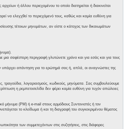
αρχείων ή άλλου περιεχομένου το οποίο διατηρείται ή διακινείται
πορεί να ελεγχθεί το περιεχόμενό τους, καθώς και καμία ευθύνη για
ίευσης τέτοιων μηνυμάτων, αν είστε ο κάτοχος των δικαιωμάτων
ήνυμα).
 με μια σαφέστερη περιγραφή γλυτώνετε χρόνο και για εσάς και για τους
ν υπάρχει απάντηση για το ερώτημά σας ή, απλά, οι αναγνώστες της
ας, τραγούδια, λογαριασμούς, κωδικούς, μηνύματα. Σας συμβουλεύουμε
ρίπτωση η ρεμπετοσελίδα δεν φέρει καμία ευθύνη για τυχόν απώλειες
ό μήνυμα (PM) ή e-mail στους αρμόδιους Συντονιστές ή τον
συνεπάγεται το κλείδωμα ή και τη διαγραφή του συγκεκριμένου θέματος
ωπικότητα των συμμετεχόντων στις συζητήσεις, στις διάφορες