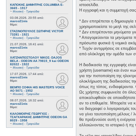
ιστοσελίδα.
ΚΑΠΟΚΗΣ ΔΗΜΗΤΡΗΣ COLUMBIA E-
3665 - 1917
Η εγγραφή και η συμμετοχή σας 
~
Μουσική - Τραγούδια
03.08.2026, 20:55
από:
* Δεν επιτρέπεται η δημιουργί
marco21nis
θέμα:
χρησιμοποιείστε το μεηλ της σελ
ΣΤΑΣΙΝΟΠΟΥΛΟΣ ΣΩΤΗΡΗΣ VICTOR
* Δεν επιτρέπονται μηνύματα γ
73281 - 1921
* Απαγορεύονται τα μηνύματα πο
~
Μουσική - Τραγούδια
πρόσωπα φυσικά ή νομικά ακόμη
21.07.2026, 16:41
από:
marco21nis
* Τυχόν αντιρρήσεις σε επεμβά
θέμα:
από ολόκληρη την ομάδα των σ
ΧΑΤΖΗΑΠΟΣΤΟΛΟΥ ΝΙΚΟΣ- DAJOS
BELA - ODEON AA 79815_9 kai ODEON
82022 - 1922
Η διαδικασία της εγγραφής είν
~
Μουσική - Τραγούδια
χρήστη (username) και έναν κω
17.07.2026, 17:44
από:
για την πιστοποίηση της ηλεκτρ
marco21nis
θέμα:
ολοκλήρωση της διαδικασίας τη
όπως πχ τόπος, ενδιαφέροντα. 
ΒΕΜΠΟ ΣΟΦΙΑ HIS MASTER'S VOICE
AO 5071 - 1952
Ως χρήστης συμφωνείτε ότι όλε
~
Μουσική - Τραγούδια
αποκαλυφθούν σε οποιοδήποτε τ
08.07.2026, 16:32
από:
αν το επιθυμείτε. Μπορείτε να 
marco21nis
θέμα:
να διαγραφεί ο λογαριασμός του
να γίνει ταυτοποίηση μέλους /
ΚΑΛΟΜΟΙΡΗΣ ΓΕΩΡΓΙΟΣ -
ΤΣΑΓΚΑΡΑΚΗΣ ΔΗΜΗΤΡΗΣ ODEON GA
θα προξενούσε αυτή η ενέργεια
8029 - 1958
~
Μουσική - Τραγούδια
αλλοιώνοντας το ιστορικό ή πχ
Τα μέλη της ιστοσελίδας έχουν