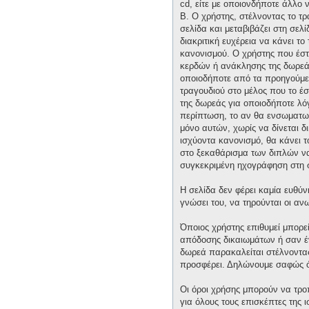
cd, είτε με οποιονδήποτε άλλο 
Β. Ο χρήστης, στέλνοντας το τ
σελίδα και μεταβιβάζει στη σελί
διακριτική ευχέρεια να κάνει τ
κανονισμού. Ο χρήστης που έστ
κερδών ή ανάκλησης της δωρεάς 
οποιοδήποτε από τα προηγούμεν
τραγουδιού στο μέλος που το έ
της δωρεάς για οποιοδήποτε λόγ
περίπτωση, το αν θα ενσωματωθε
μόνο αυτών, χωρίς να δίνεται δ
ισχύοντα κανονισμό, θα κάνει 
στο ξεκαθάρισμα των διπλών να 
συγκεκριμένη ηχογράφηση στη 
Η σελίδα δεν φέρει καμία ευθύν
γνώσει του, να τηρούνται οι α
Όποιος χρήστης επιθυμεί μπορε
απόδοσης δικαιωμάτων ή σαν έν
δωρεά παρακαλείται στέλνοντας 
προσφέρει. Δηλώνουμε σαφώς ότ
Οι όροι χρήσης μπορούν να τρ
για όλους τους επισκέπτες της 