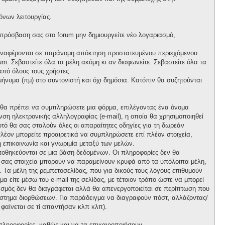
όνων λειτουργίας.
 πρόσβαση σας στο forum μην δημιουργείτε νέο λογαριασμό,
 αναφέρονται σε παράνομη απόκτηση προστατευμένου περιεχόμενου.
m. Σεβαστείτε όλα τα μέλη ακόμη κι αν διαφωνείτε. Σεβαστείτε όλα τα
πό όλους τους χρήστες.
νυμα (πμ) στο συντονιστή και όχι δημόσια. Κατόπιν θα συζητούνται
, θα πρέπει να συμπληρώσετε μια φόρμα, επιλέγοντας ένα όνομα
ση ηλεκτρονικής αλληλογραφίας (e-mail), η οποία θα χρησιμοποιηθεί
αυτό θα σας σταλούν όλες οι απαραίτητες οδηγίες για τη δωρεάν
λέον μπορείτε προαιρετικά να συμπληρώσετε επί πλέον στοιχεία,
 επικοινωνία και γνωριμία μεταξύ των μελών.
ποθηκεύονται σε μια βάση δεδομένων. Οι πληροφορίες δεν θα
ά σας στοιχεία μπορούν να παραμείνουν κρυφά από τα υπόλοιπα μέλη,
ι. Τα μέλη της ρεμπετοσελίδας, που για δικούς τους λόγους επιθυμούν
α είτε μέσω του e-mail της σελίδας, με τέτοιον τρόπο ώστε να μπορεί
ιασμός δεν θα διαγράφεται αλλά θα απενεργοποιείται σε περίπτωση που
σύστημα διορθώσεων. Για παράδειγμα να διαγραφούν πόστ, αλλάζοντας/
 φαίνεται σε τί απαντήσαν κλπ κλπ).
πληροφορίες, καθώς και να τα επικαιροποιήσουν.