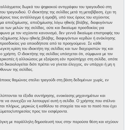
ανταλλάγματος δωρεά του ψηφιακού αντιγράφου του τραγουδιού στη
ου τραγουδιού. Ο ιδιοκτήτης της σελίδας μετά τη μεταβίβαση, έχει τη
 μέρους τους αντάλλαγμα ή αμοιβή, υπό τους όρους του ισχύοντος
αίωμα αποζημίωσης, αποζημίωσης λόγω ηθικής βλάβης, διαφυγόντων
και των μελών της σελίδας, ούτε και δικαίωμα προσδοκίας για
φωνα με τον ισχύοντα κανονισμό, δεν γεννά δικαίωμα επιστροφής του
 αποζημίωσης λόγω ηθικής βλάβης, διαφυγόντων κερδών ή ανάκλησης
μα προσδοκίας για οποιοδήποτε από τα προηγούμενα. Σε κάθε
κτη κρίση του ιδιοκτήτη της σελίδας και των διαχειριστών της και
ο χρήστη. Ο ιδιοκτήτης της σελίδας υπόσχεται ότι, σύμφωνα με τον
περικοπές ή αλλοιώσεις με εξαίρεση εάν προϋπήρχε στη σελίδα, οπότε
 δικαιολογείται διότι πρέπει να γίνεται έλεγχος, αν υπάρχει ή μη η
θυνων της σελίδας.
κάποιος θαμώνας στείλει τραγούδι στη βάση δεδομένων χωρίς, εν
αλύπτονται τα έξοδα συντήρησης, ενοικίασης μηχανημάτων και
 να συνεχίζει να λειτουργεί αυτή η σελίδα. Ο χρήστης που στέλνει
ται πλήρως, μερικώς ή καθόλου τα στοιχεία του και το ποσό που έχει
ώματος/υπηρεσίας προς τον εισφέροντα.
άγκη με παράλληλη δημοσίευσή τους στην παρούσα θέση και ισχύουν