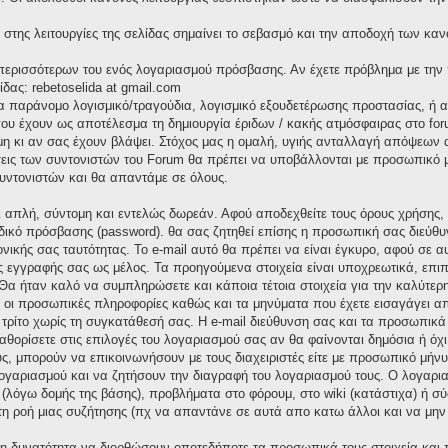
στης λειτουργίες της σελίδας σημαίνει το σεβασμό και την αποδοχή των καν
α περισσότερων του ενός λογαριασμού πρόσβασης. Αν έχετε πρόβλημα με την
ίδας: rebetoselida at gmail.com
ια παράνομο λογισμικό/τραγούδια, λογισμικό εξουδετέρωσης προστασίας, ή
υ έχουν ως αποτέλεσμα τη δημιουργία έριδων / κακής ατμόσφαιρας στο foru
 κι αν σας έχουν βλάψει. Στόχος μας η ομαλή, υγιής ανταλλαγή απόψεων α
σεις των συντονιστών του Forum θα πρέπει να υποβάλλονται με προσωπικό μή
υντονιστών και θα απαντάμε σε όλους.
αι απλή, σύντομη και εντελώς δωρεάν. Αφού αποδεχθείτε τους όρους χρήσης
δικό πρόσβασης (password). θα σας ζητηθεί επίσης η προσωπική σας διεύθυν
ονικής σας ταυτότητας. Το e-mail αυτό θα πρέπει να είναι έγκυρο, αφού σε 
ς εγγραφής σας ως μέλος. Τα προηγούμενα στοιχεία είναι υποχρεωτικά, επιπ
Θα ήταν καλό να συμπληρώσετε και κάποια τέτοια στοιχεία για την καλύτερη
ς οι προσωπικές πληροφορίες καθώς και τα μηνύματα που έχετε εισαγάγει α
ρίτο χωρίς τη συγκατάθεσή σας. Η e-mail διεύθυνση σας και τα προσωπικ
καθορίσετε στις επιλογές του λογαριασμού σας αν θα φαίνονται δημόσια ή όχ
ς, μπορούν να επικοινωνήσουν με τους διαχειριστές είτε με προσωπικό μήνυμ
 λογαριασμού και να ζητήσουν την διαγραφή του λογαριασμού τους. Ο λογαρ
 (λόγω δομής της βάσης), προβλήματα στο φόρουμ, στο wiki (κατάστιχα) ή 
 τη ροή μιας συζήτησης (πχ να απαντάνε σε αυτά απο κατω άλλοι και να μην
 τη δυνατότητα να διορθώσουν οποτεδήποτε τα προσωπικά τους στοιχεία και 