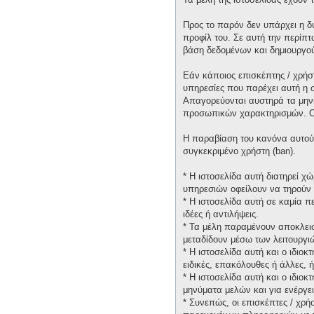
Προς το παρόν δεν υπάρχει η δ
προφίλ του. Σε αυτή την περίπτ
βάση δεδομένων και δημιουργο
Εάν κάποιος επισκέπτης / χρήσ
υπηρεσίες που παρέχει αυτή η 
Απαγορεύονται αυστηρά τα μηνύ
προσωπικών χαρακτηρισμών. Οι 
Η παραβίαση του κανόνα αυτού 
συγκεκριμένο χρήστη (ban).
* H ιστοσελίδα αυτή διατηρεί 
υπηρεσιών οφείλουν να τηρούν 
* H ιστοσελίδα αυτή σε καμία 
ιδέες ή αντιλήψεις.
* Τα μέλη παραμένουν αποκλεισ
μεταδίδουν μέσω των λειτουργιώ
* H ιστοσελίδα αυτή και ο ιδιο
ειδικές, επακόλουθες ή άλλες,
* H ιστοσελίδα αυτή και ο ιδιο
μηνύματα μελών και για ενέργε
* Συνεπώς, οι επισκέπτες / χρή