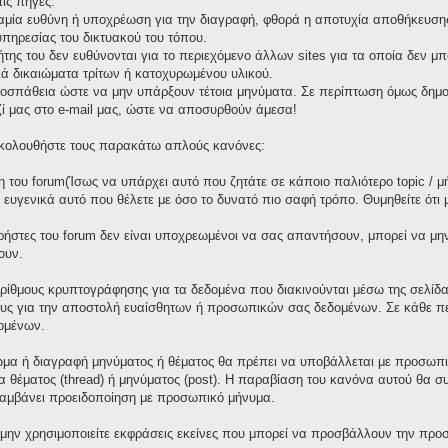
ις πηγές.
καμία ευθύνη ή υποχρέωση για την διαγραφή, φθορά η αποτυχία αποθήκευσης 
πηρεσίας του δικτυακού του τόπου.
τήτης του δεν ευθύνονται για το περιεχόμενο άλλων sites για τα οποία δεν μ
ά δικαιώματα τρίτων ή κατοχυρωμένου υλικού.
οσπάθεια ώστε να μην υπάρξουν τέτοια μηνύματα. Σε περίπτωση όμως δημοσ
ζί μας στο e-mail μας, ώστε να αποσυρθούν άμεσα!
 ακολουθήστε τους παρακάτω απλούς κανόνες:
 του forum(Ίσως να υπάρχει αυτό που ζητάτε σε κάποιο παλιότερο topic / μ
ε ευγενικά αυτό που θέλετε με όσο το δυνατό πιο σαφή τρόπο. Θυμηθείτε ότι
χρήστες του forum δεν είναι υποχρεωμένοι να σας απαντήσουν, μπορεί να μη
ουν.
ορίθμους κρυπτογράφησης για τα δεδομένα που διακινούνται μέσω της σελίδ
ους για την αποστολή ευαίσθητων ή προσωπικών σας δεδομένων. Σε κάθε πε
ομένων.
μα ή διαγραφή μηνύματος ή θέματος θα πρέπει να υποβάλλεται με προσωπικ
γία θέματος (thread) ή μηνύματος (post). Η παραβίαση του κανόνα αυτού θα 
λαμβάνει προειδοποίηση με προσωπικό μήνυμα.
 μην χρησιμοποιείτε εκφράσεις εκείνες που μπορεί να προσβάλλουν την προσ