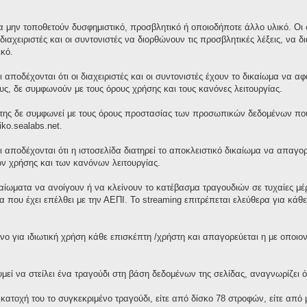
 μην τοποθετούν δυσφημιστικό, προσβλητικό ή οποιοδήποτε άλλο υλικό. Οι σ
διαχειριστές και οι συντονιστές να διορθώνουν τις προσβλητικές λέξεις, ν
κό.
 αποδέχονται ότι οι διαχειριστές και οι συντονιστές έχουν το δικαίωμα να 
τους, δε συμφωνούν με τους όρους χρήσης και τους κανόνες λειτουργίας.
της δε συμφωνεί με τους όρους προστασίας των προσωπικών δεδομένων που 
iko.sealabs.net.
ι αποδέχονται ότι η ιστοσελίδα διατηρεί το αποκλειστικό δικαίωμα να απαγ
ν χρήσης και των κανόνων λειτουργίας.
ικαίωματα να ανοίγουν ή να κλείνουν το κατέβασμα τραγουδιών σε τυχαίες μ
 που έχει επέλθει με την ΑΕΠΙ. Το streaming επιτρέπεται ελεύθερα για κά
νο για ιδιωτική χρήση κάθε επισκέπτη /χρήστη και απαγορεύεται η με οποι
ί να στείλει ένα τραγούδι στη βάση δεδομένων της σελίδας, αναγνωρίζει ότ
 κατοχή του το συγκεκριμένο τραγούδι, είτε από δίσκο 78 στροφών, είτε απ