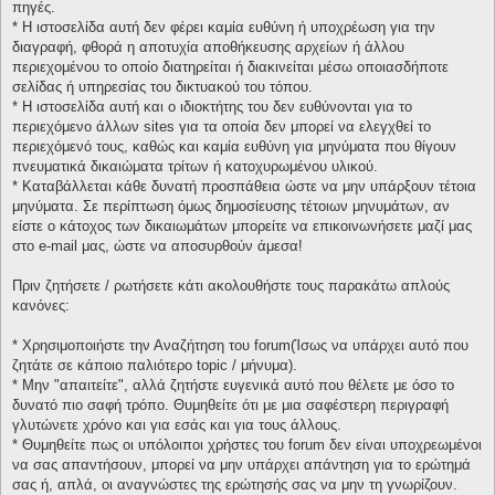
πηγές.
* H ιστοσελίδα αυτή δεν φέρει καμία ευθύνη ή υποχρέωση για την
διαγραφή, φθορά η αποτυχία αποθήκευσης αρχείων ή άλλου
περιεχομένου το οποίο διατηρείται ή διακινείται μέσω οποιασδήποτε
σελίδας ή υπηρεσίας του δικτυακού του τόπου.
* H ιστοσελίδα αυτή και ο ιδιοκτήτης του δεν ευθύνονται για το
περιεχόμενο άλλων sites για τα οποία δεν μπορεί να ελεγχθεί το
περιεχόμενό τους, καθώς και καμία ευθύνη για μηνύματα που θίγουν
πνευματικά δικαιώματα τρίτων ή κατοχυρωμένου υλικού.
* Καταβάλλεται κάθε δυνατή προσπάθεια ώστε να μην υπάρξουν τέτοια
μηνύματα. Σε περίπτωση όμως δημοσίευσης τέτοιων μηνυμάτων, αν
είστε ο κάτοχος των δικαιωμάτων μπορείτε να επικοινωνήσετε μαζί μας
στο e-mail μας, ώστε να αποσυρθούν άμεσα!
Πριν ζητήσετε / ρωτήσετε κάτι ακολουθήστε τους παρακάτω απλούς
κανόνες:
* Χρησιμοποιήστε την Αναζήτηση του forum(Ίσως να υπάρχει αυτό που
ζητάτε σε κάποιο παλιότερο topic / μήνυμα).
* Μην "απαιτείτε", αλλά ζητήστε ευγενικά αυτό που θέλετε με όσο το
δυνατό πιο σαφή τρόπο. Θυμηθείτε ότι με μια σαφέστερη περιγραφή
γλυτώνετε χρόνο και για εσάς και για τους άλλους.
* Θυμηθείτε πως οι υπόλοιποι χρήστες του forum δεν είναι υποχρεωμένοι
να σας απαντήσουν, μπορεί να μην υπάρχει απάντηση για το ερώτημά
σας ή, απλά, οι αναγνώστες της ερώτησής σας να μην τη γνωρίζουν.