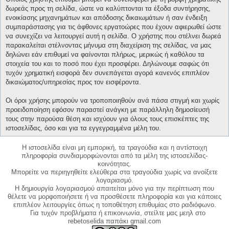
δωρεάς προς τη σελίδα, ώστε να καλύπτονται τα έξοδα συντήρησης,
ενοικίασης μηχανημάτων και απόδοσης δικαιωμάτων ή σαν ένδειξη
συμπαράστασης για τις άφθονες εργατοώρες που έχουν αφιερωθεί ώστε
να συνεχίζει να λειτουργεί αυτή η σελίδα. Ο χρήστης που στέλνει δωρεά
παρακαλείται στέλνοντας μήνυμα στη διαχείριση της σελίδας, να μας
δηλώνει εάν επιθυμεί να φαίνονται πλήρως, μερικώς ή καθόλου τα
στοιχεία του και το ποσό που έχει προσφέρει. Δηλώνουμε σαφώς ότι
τυχόν χρηματική εισφορά δεν συνεπάγεται αγορά κανενός επιπλέον
δικαιώματος/υπηρεσίας προς τον εισφέροντα.
Οι όροι χρήσης μπορούν να τροποποιηθούν ανά πάσα στιγμή και χωρίς
προειδοποίηση εφόσον παραστεί ανάγκη με παράλληλη δημοσίευσή
τους στην παρούσα θέση και ισχύουν για όλους τους επισκέπτες της
ιστοσελίδας, όσο και για τα εγγεγραμμένα μέλη του.
Η ιστοσελίδα είναι μη εμπορική, τα τραγούδια και η αντίστοιχη
πληροφορία συνδιαμορφώνονται από τα μέλη της ιστοσελίδας-
κοινότητας.
Μπορείτε να περιηγηθείτε ελεύθερα στα τραγούδια χωρίς να ανοίξετε
λογαριασμό.
Η δημιουργία λογαριασμού απαιτείται μόνο για την περίπτωση που
θέλετε να μορφοποιήσετε ή να προσθέσετε πληροφορία και για κάποιες
επιπλέον λειτουργίες όπως η τοποθέτηση επιθυμίας στο ραδιόφωνο.
Για τυχόν προβλήματα ή επικοινωνία, στείλτε μας μεηλ στο
rebetoselida παπάκι gmail.com