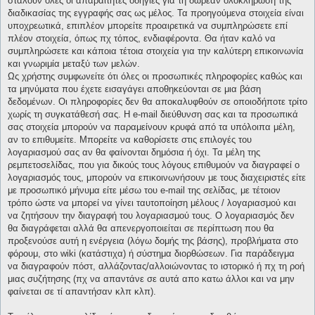
σταλούν όλες οι απαραίτητες οδηγίες για τη δωρεάν ολοκλήρωση της
διαδικασίας της εγγραφής σας ως μέλος. Τα προηγούμενα στοιχεία είναι
υποχρεωτικά, επιπλέον μπορείτε προαιρετικά να συμπληρώσετε επί
πλέον στοιχεία, όπως πχ τόπος, ενδιαφέροντα. Θα ήταν καλό να
συμπληρώσετε και κάποια τέτοια στοιχεία για την καλύτερη επικοινωνία
και γνωριμία μεταξύ των μελών.
Ως χρήστης συμφωνείτε ότι όλες οι προσωπικές πληροφορίες καθώς και
τα μηνύματα που έχετε εισαγάγει αποθηκεύονται σε μια βάση
δεδομένων. Οι πληροφορίες δεν θα αποκαλυφθούν σε οποιοδήποτε τρίτο
χωρίς τη συγκατάθεσή σας. Η e-mail διεύθυνση σας και τα προσωπικά
σας στοιχεία μπορούν να παραμείνουν κρυφά από τα υπόλοιπα μέλη,
αν το επιθυμείτε. Μπορείτε να καθορίσετε στις επιλογές του
λογαριασμού σας αν θα φαίνονται δημόσια ή όχι. Τα μέλη της
ρεμπετοσελίδας, που για δικούς τους λόγους επιθυμούν να διαγραφεί ο
λογαριασμός τους, μπορούν να επικοινωνήσουν με τους διαχειριστές είτε
με προσωπικό μήνυμα είτε μέσω του e-mail της σελίδας, με τέτοιον
τρόπο ώστε να μπορεί να γίνει ταυτοποίηση μέλους / λογαριασμού και
να ζητήσουν την διαγραφή του λογαριασμού τους. Ο λογαριασμός δεν
θα διαγράφεται αλλά θα απενεργοποιείται σε περίπτωση που θα
προξενούσε αυτή η ενέργεια (λόγω δομής της βάσης), προβλήματα στο
φόρουμ, στο wiki (κατάστιχα) ή σύστημα διορθώσεων. Για παράδειγμα
να διαγραφούν πόστ, αλλάζοντας/αλλοιώνοντας το ιστορικό ή πχ τη ροή
μιας συζήτησης (πχ να απαντάνε σε αυτά απο κατω άλλοι και να μην
φαίνεται σε τί απαντήσαν κλπ κλπ).