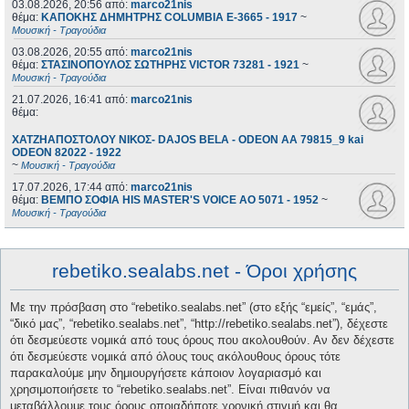
03.08.2026, 20:56
από:
marco21nis
θέμα:
ΚΑΠΟΚΗΣ ΔΗΜΗΤΡΗΣ COLUMBIA E-3665 - 1917
~
Μουσική - Τραγούδια
03.08.2026, 20:55
από:
marco21nis
θέμα:
ΣΤΑΣΙΝΟΠΟΥΛΟΣ ΣΩΤΗΡΗΣ VICTOR 73281 - 1921
~
Μουσική - Τραγούδια
21.07.2026, 16:41
από:
marco21nis
θέμα:
ΧΑΤΖΗΑΠΟΣΤΟΛΟΥ ΝΙΚΟΣ- DAJOS BELA - ODEON AA 79815_9 kai
ODEON 82022 - 1922
~
Μουσική - Τραγούδια
17.07.2026, 17:44
από:
marco21nis
θέμα:
ΒΕΜΠΟ ΣΟΦΙΑ HIS MASTER'S VOICE AO 5071 - 1952
~
Μουσική - Τραγούδια
rebetiko.sealabs.net - Όροι χρήσης
Με την πρόσβαση στο “rebetiko.sealabs.net” (στο εξής “εμείς”, “εμάς”,
“δικό μας”, “rebetiko.sealabs.net”, “http://rebetiko.sealabs.net”), δέχεστε
ότι δεσμεύεστε νομικά από τους όρους που ακολουθούν. Αν δεν δέχεστε
ότι δεσμεύεστε νομικά από όλους τους ακόλουθους όρους τότε
παρακαλούμε μην δημιουργήσετε κάποιον λογαριασμό και
χρησιμοποιήσετε το “rebetiko.sealabs.net”. Είναι πιθανόν να
μεταβάλλουμε τους όρους οποιαδήποτε χρονική στιγμή και θα