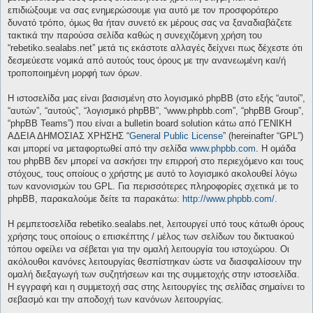
επιδιώξουμε να σας ενημερώσουμε για αυτό με τον προσφορότερο
δυνατό τρόπο, όμως θα ήταν συνετό εκ μέρους σας να ξαναδιαβάζετε
τακτικά την παρούσα σελίδα καθώς η συνεχιζόμενη χρήση του
“rebetiko.sealabs.net” μετά τις εκάστοτε αλλαγές δείχνει πως δέχεστε ότι
δεσμεύεστε νομικά από αυτούς τους όρους με την ανανεωμένη και/ή
τροποποιημένη μορφή των όρων.
Η ιστοσελίδα μας είναι βασισμένη στο λογισμικό phpBB (στο εξής “αυτοί”,
“αυτών”, “αυτούς”, “λογισμικό phpBB”, “www.phpbb.com”, “phpBB Group”,
“phpBB Teams”) που είναι a bulletin board solution κάτω από ΓΕΝΙΚΗ
ΑΔΕΙΑ ΔΗΜΟΣΙΑΣ ΧΡΗΣΗΣ “
General Public License
” (hereinafter “GPL”)
και μπορεί να μεταφορτωθεί από την σελίδα
www.phpbb.com
. Η ομάδα
του phpBB δεν μπορεί να ασκήσει την επιρροή στο περιεχόμενο και τους
στόχους, τους οποίους ο χρήστης με αυτό το λογισμικό ακολουθεί λόγω
των κανονισμών του GPL. Για περισσότερες πληροφορίες σχετικά με το
phpBB, παρακαλούμε δείτε τα παρακάτω:
http://www.phpbb.com/
.
Η ρεμπετοσελίδα rebetiko.sealabs.net, λειτουργεί υπό τους κάτωθι όρους
χρήσης τους οποίους ο επισκέπτης / μέλος των σελίδων του δικτυακού
τόπου οφείλει να σέβεται για την ομαλή λειτουργία του ιστοχώρου. Οι
ακόλουθοι κανόνες λειτουργίας θεσπίστηκαν ώστε να διασφαλίσουν την
ομαλή διεξαγωγή των συζητήσεων και της συμμετοχής στην ιστοσελίδα.
Η εγγραφή και η συμμετοχή σας στης λειτουργίες της σελίδας σημαίνει το
σεβασμό και την αποδοχή των κανόνων λειτουργίας.