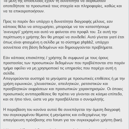
Τα μέλη της ιστοσελίδας έχουν τη δυνατότητα να διορθώσουν
οποτεδήποτε τα προσωπικά τους στοιχεία και πληροφορίες, καθώς και
να τα επικαιροποιήσουν.
Προς το παρόν δεν υπάρχει η δυνατότητα διαγραφής μέλους, εαν
κάποιος θέλει να αποχωρήσει, μπορούμε να τον καταστήσουμε
'ανενεργό' χρήστη και αυτό να φαίνεται στο προφίλ του. Σε αυτή την
περίπτωση ο χρήστης δεν θα μπορεί να συνδεθεί. Αυτό γίνεται γιατί έτσι
όπως είναι φτιαγμένη η σελίδα με το σύστημα phpbb2, υπάρχει
ασυνέπεια στη βάση δεδομένων και δημιουργούνται προβλήματα.
Εάν κάποιος επισκέπτης / χρήστης δε συμφωνεί με τους όρους
προστασίας των προσωπικών δεδομένων που προβλέπονται στο παρόν
τμήμα οφείλει να μη χρησιμοποιεί τις υπηρεσίες που παρέχει αυτή η
σελίδα.
Απαγορεύονται αυστηρά τα μηνύματα με προσωπικές επιθέσεις ή με την
χρήση ειρωνικών, χλευαστικών, απειλητικών, ρατσιστικών και
προσβλητικών εκφράσεων και προσωπικών χαρακτηρισμών. Οι όποιες
προσωπικές αντιπαραθέσεις θα πρέπει να γίνονται σε κόσμιο επίπεδο,
και σε ήπιο τόνο, ώστε να μην προσβάλλεται ο συνομιλητής.
Η παραβίαση του κανόνα αυτού θα συνεπάγεται την άμεση διαγραφή
του συγκεκριμένου θέματος ή μηνύματος και ενδεχομένως την
απαγόρευση πρόσβασης στο forum για τον συγκεκριμένο χρήστη (ban).