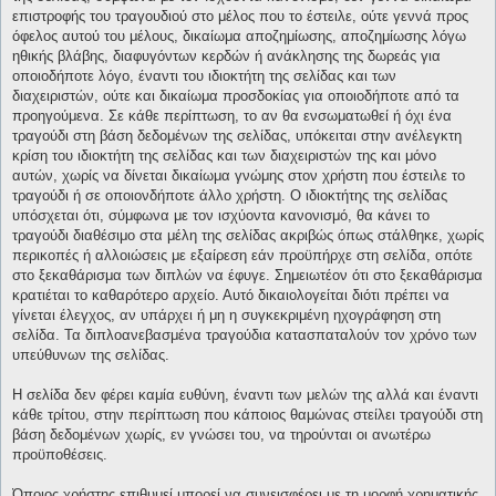
επιστροφής του τραγουδιού στο μέλος που το έστειλε, ούτε γεννά προς
όφελος αυτού του μέλους, δικαίωμα αποζημίωσης, αποζημίωσης λόγω
ηθικής βλάβης, διαφυγόντων κερδών ή ανάκλησης της δωρεάς για
οποιοδήποτε λόγο, έναντι του ιδιοκτήτη της σελίδας και των
διαχειριστών, ούτε και δικαίωμα προσδοκίας για οποιοδήποτε από τα
προηγούμενα. Σε κάθε περίπτωση, το αν θα ενσωματωθεί ή όχι ένα
τραγούδι στη βάση δεδομένων της σελίδας, υπόκειται στην ανέλεγκτη
κρίση του ιδιοκτήτη της σελίδας και των διαχειριστών της και μόνο
αυτών, χωρίς να δίνεται δικαίωμα γνώμης στον χρήστη που έστειλε το
τραγούδι ή σε οποιονδήποτε άλλο χρήστη. Ο ιδιοκτήτης της σελίδας
υπόσχεται ότι, σύμφωνα με τον ισχύοντα κανονισμό, θα κάνει το
τραγούδι διαθέσιμο στα μέλη της σελίδας ακριβώς όπως στάλθηκε, χωρίς
περικοπές ή αλλοιώσεις με εξαίρεση εάν προϋπήρχε στη σελίδα, οπότε
στο ξεκαθάρισμα των διπλών να έφυγε. Σημειωτέον ότι στο ξεκαθάρισμα
κρατιέται το καθαρότερο αρχείο. Αυτό δικαιολογείται διότι πρέπει να
γίνεται έλεγχος, αν υπάρχει ή μη η συγκεκριμένη ηχογράφηση στη
σελίδα. Τα διπλοανεβασμένα τραγούδια κατασπαταλούν τον χρόνο των
υπεύθυνων της σελίδας.
Η σελίδα δεν φέρει καμία ευθύνη, έναντι των μελών της αλλά και έναντι
κάθε τρίτου, στην περίπτωση που κάποιος θαμώνας στείλει τραγούδι στη
βάση δεδομένων χωρίς, εν γνώσει του, να τηρούνται οι ανωτέρω
προϋποθέσεις.
Όποιος χρήστης επιθυμεί μπορεί να συνεισφέρει με τη μορφή χρηματικής