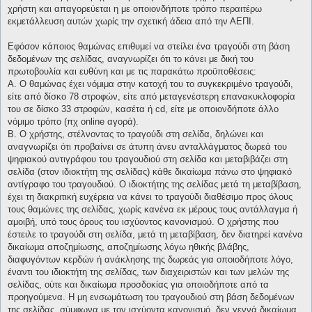
χρήστη και απαγορεύεται η με οποιονδήποτε τρόπο περαιτέρω
εκμετάλλευση αυτών χωρίς την σχετική άδεια από την ΑΕΠΙ.
Εφόσον κάποιος θαμώνας επιθυμεί να στείλει ένα τραγούδι στη βάση
δεδομένων της σελίδας, αναγνωρίζει ότι το κάνει με δική του
πρωτοβουλία και ευθύνη και με τις παρακάτω προϋποθέσεις:
Α. Ο θαμώνας έχει νόμιμα στην κατοχή του το συγκεκριμένο τραγούδι,
είτε από δίσκο 78 στροφών, είτε από μεταγενέστερη επανακυκλοφορία
του σε δίσκο 33 στροφών, κασέτα ή cd, είτε με οποιονδήποτε άλλο
νόμιμο τρόπο (πχ online αγορά).
Β. Ο χρήστης, στέλνοντας το τραγούδι στη σελίδα, δηλώνει και
αναγνωρίζει ότι προβαίνει σε άτυπη άνευ ανταλλάγματος δωρεά του
ψηφιακού αντιγράφου του τραγουδιού στη σελίδα και μεταβιβάζει στη
σελίδα (στον ιδιοκτήτη της σελίδας) κάθε δικαίωμα πάνω στο ψηφιακό
αντίγραφο του τραγουδιού. Ο ιδιοκτήτης της σελίδας μετά τη μεταβίβαση,
έχει τη διακριτική ευχέρεια να κάνει το τραγούδι διαθέσιμο προς όλους
τους θαμώνες της σελίδας, χωρίς κανένα εκ μέρους τους αντάλλαγμα ή
αμοιβή, υπό τους όρους του ισχύοντος κανονισμού. Ο χρήστης που
έστειλε το τραγούδι στη σελίδα, μετά τη μεταβίβαση, δεν διατηρεί κανένα
δικαίωμα αποζημίωσης, αποζημίωσης λόγω ηθικής βλάβης,
διαφυγόντων κερδών ή ανάκλησης της δωρεάς για οποιοδήποτε λόγο,
έναντι του ιδιοκτήτη της σελίδας, των διαχειριστών και των μελών της
σελίδας, ούτε και δικαίωμα προσδοκίας για οποιοδήποτε από τα
προηγούμενα. Η μη ενσωμάτωση του τραγουδιού στη βάση δεδομένων
της σελίδας, σύμφωνα με τον ισχύοντα κανονισμό, δεν γεννά δικαίωμα