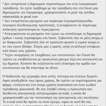
* Δεν επιτρέπεται η δημιουργία περισσότερων του ενός λογαριασμού
πρόσβασης. Αν έχετε πρόβλημα με την πρόσβαση σας στο forum μην
δημιουργείτε νέο λογαριασμό, χρησιμοποιείστε το μεηλ της σελίδας:
rebetoselida at gmail.com
* Δεν επιτρέπονται μηνύματα για παράνομο λογισμικό/τραγούδια,
λογισμικό εξουδετέρωσης προστασίας, ή αναφέρονται σε παράνομη
απόκτηση προστατευμένου περιεχόμενου.
* Απαγορεύονται τα μηνύματα που έχουν ως αποτέλεσμα τη δημιουργία
έριδων / κακής ατμόσφαιρας στο forum. Σεβαστείτε όλα τα μέλη ακόμη κι
αν διαφωνείτε. Σεβαστείτε όλα τα πρόσωπα φυσικά ή νομικά ακόμη κι
αν σας έχουν βλάψει. Στόχος μας η ομαλή, υγιής ανταλλαγή απόψεων
από όλους τους χρήστες.
* Τυχόν αντιρρήσεις σε επεμβάσεις των συντονιστών του Forum θα
πρέπει να υποβάλλονται με προσωπικό μήνυμα (πμ) στο συντονιστή και
όχι δημόσια. Κατόπιν θα συζητούνται από ολόκληρη την ομάδα των
συντονιστών και θα απαντάμε σε όλους.
Η διαδικασία της εγγραφής είναι απλή, σύντομη και εντελώς δωρεάν.
Αφού αποδεχθείτε τους όρους χρήσης, θα πρέπει να συμπληρώσετε μια
φόρμα, επιλέγοντας ένα όνομα χρήστη (username) και έναν κωδικό
πρόσβασης (password). θα σας ζητηθεί επίσης η προσωπική σας
διεύθυνση ηλεκτρονικής αλληλογραφίας (e-mail), η οποία θα
χρησιμοποιηθεί για την πιστοποίηση της ηλεκτρονικής σας ταυτότητας.
Το e-mail αυτό θα πρέπει να είναι έγκυρο, αφού σε αυτό θα σας