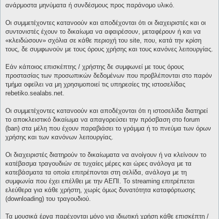
ανάρμοστα μηνύματα ή συνδέσμους προς παράνομο υλικό.
Οι συμμετέχοντες κατανοούν και αποδέχονται ότι οι διαχειριστές και οι
συντονιστές έχουν το δικαίωμα να αφαιρέσουν, μεταφέρουν ή και να
«κλειδώσουν» σχόλια σε κάθε περιοχή του site, που, κατά την κρίση
τους, δε συμφωνούν με τους όρους χρήσης και τους κανόνες λειτουργίας.
Εάν κάποιος επισκέπτης / χρήστης δε συμφωνεί με τους όρους
προστασίας των προσωπικών δεδομένων που προβλέπονται στο παρόν
τμήμα οφείλει να μη χρησιμοποιεί τις υπηρεσίες της ιστοσελίδας
rebetiko.sealabs.net.
Οι συμμετέχοντες κατανοούν και αποδέχονται ότι η ιστοσελίδα διατηρεί
το αποκλειστικό δικαίωμα να απαγορεύσει την πρόσβαση στο forum
(ban) στα μέλη που έχουν παραβιάσει το γράμμα ή το πνεύμα των όρων
χρήσης και των κανόνων λειτουργίας.
Οι διαχειριστές διατηρούν το δικαίωματα να ανοίγουν ή να κλείνουν το
κατέβασμα τραγουδιών σε τυχαίες μέρες και ώρες ανάλογα με τα
κατεβάσματα τα οποία επιτρέπονται στη σελίδα, ανάλογα με τη
συμφωνία που έχει επέλθει με την ΑΕΠΙ. Το streaming επιτρέπεται
ελεύθερα για κάθε χρήστη, χωρίς όμως δυνατότητα καταφόρτωσης
(downloading) του τραγουδιού.
Τα μουσικά έργα παρέχονται μόνο για ιδιωτική χρήση κάθε επισκέπτη /