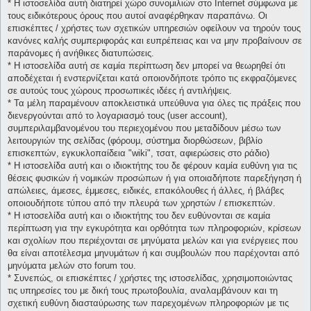
* H ιστοσελίδα αυτή διατηρεί χώρο συνομιλιών στο Internet σύμφωνα με
τους ειδικότερους όρους που αυτοί αναφέρθηκαν παραπάνω. Οι
επισκέπτες / χρήστες των σχετικών υπηρεσιών οφείλουν να τηρούν τους
κανόνες καλής συμπεριφοράς και ευπρέπειας και να μην προβαίνουν σε
παράνομες ή ανήθικες διατυπώσεις.
* H ιστοσελίδα αυτή σε καμία περίπτωση δεν μπορεί να θεωρηθεί ότι
αποδέχεται ή ενστερνίζεται κατά οποιονδήποτε τρόπο τις εκφραζόμενες
σε αυτούς τους χώρους προσωπικές ιδέες ή αντιλήψεις.
* Τα μέλη παραμένουν αποκλειστικά υπεύθυνα για όλες τις πράξεις που
διενεργούνται από το λογαριασμό τους (user account),
συμπεριλαμβανομένου του περιεχομένου που μεταδίδουν μέσω των
λειτουργιών της σελίδας (φόρουμ, σύστημα διορθώσεων, βιβλίο
επισκεπτών, εγκυκλοπαίδεια "wiki", τσατ, αφιερώσεις στο ράδιο)
* H ιστοσελίδα αυτή και ο ιδιοκτήτης του δε φέρουν καμία ευθύνη για τις
θέσεις φυσικών ή νομικών προσώπων ή για οποιαδήποτε παρεξήγηση ή
απώλειες, άμεσες, έμμεσες, ειδικές, επακόλουθες ή άλλες, ή βλάβες
οποιουδήποτε τύπου από την πλευρά των χρηστών / επισκεπτών.
* H ιστοσελίδα αυτή και ο ιδιοκτήτης του δεν ευθύνονται σε καμία
περίπτωση για την εγκυρότητα και ορθότητα των πληροφοριών, κρίσεων
και σχολίων που περιέχονται σε μηνύματα μελών και για ενέργειες που
θα είναι αποτέλεσμα μηνυμάτων ή και συμβουλών που παρέχονται από
μηνύματα μελών στο forum του.
* Συνεπώς, οι επισκέπτες / χρήστες της ιστοσελίδας, χρησιμοποιώντας
τις υπηρεσίες του με δική τους πρωτοβουλία, αναλαμβάνουν και τη
σχετική ευθύνη διασταύρωσης των παρεχομένων πληροφοριών με τις