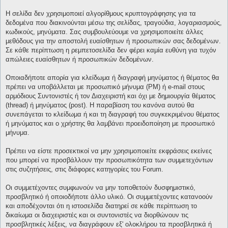
Η σελίδα δεν χρησιμοποιεί αλγορίθμους κρυπτογράφησης για τα
δεδομένα που διακινούνται μέσω της σελίδας, τραγούδια, λογαριασμούς,
κωδικούς, μηνύματα. Σας συμβουλεύουμε να χρησιμοποιείτε άλλες
μεθόδους για την αποστολή ευαίσθητων ή προσωπικών σας δεδομένων.
Σε κάθε περίπτωση η ρεμπετοσελίδα δεν φέρει καμία ευθύνη για τυχόν
απώλειες ευαίσθητων ή προσωπικών δεδομένων.
Οποιαδήποτε απορία για κλείδωμα ή διαγραφή μηνύματος ή θέματος θα
πρέπει να υποβάλλεται με προσωπικό μήνυμα (PM) ή e-mail στους
αρμόδιους Συντονιστές ή τον Διαχειριστή και όχι με δημιουργία θέματος
(thread) ή μηνύματος (post). Η παραβίαση του κανόνα αυτού θα
συνεπάγεται το κλείδωμα ή και τη διαγραφή του συγκεκριμένου θέματος
ή μηνύματος και ο χρήστης θα λαμβάνει προειδοποίηση με προσωπικό
μήνυμα.
Πρέπει να είστε προσεκτικοί να μην χρησιμοποιείτε εκφράσεις εκείνες
που μπορεί να προσβάλλουν την προσωπικότητα των συμμετεχόντων
στις συζητήσεις, στις διάφορες κατηγορίες του Forum.
Οι συμμετέχοντες συμφωνούν να μην τοποθετούν δυσφημιστικό,
προσβλητικό ή οποιοδήποτε άλλο υλικό. Οι συμμετέχοντες κατανοούν
και αποδέχονται ότι η ιστοσελίδα διατηρεί σε κάθε περίπτωση το
δικαίωμα οι διαχειριστές και οι συντονιστές να διορθώνουν τις
προσβλητικές λέξεις, να διαγράφουν εξ' ολοκλήρου τα προσβλητικά ή