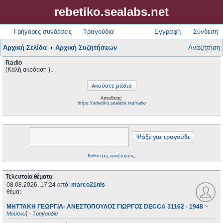
rebetiko.sealabs.net
Γρήγορες συνδέσεις
Τραγούδια
Εγγραφή
Σύνδεση
Αρχική Σελίδα
Αρχική Συζητήσεων
Αναζήτηση
Radio
(Καλή ακρόαση )..
Απευθείας:
https://rebetiko.sealabs.net/radio
Βαθύτερες αναζητήσεις;
Τελευταία θέματα
08.08.2026, 17:24
από:
marco21nis
θέμα:
ΜΗΤΤΑΚΗ ΓΕΩΡΓΙΑ- ΑΝΕΣΤΟΠΟΥΛΟΣ ΓΙΩΡΓΟΣ DECCA 31162 - 1948
~
Μουσική - Τραγούδια