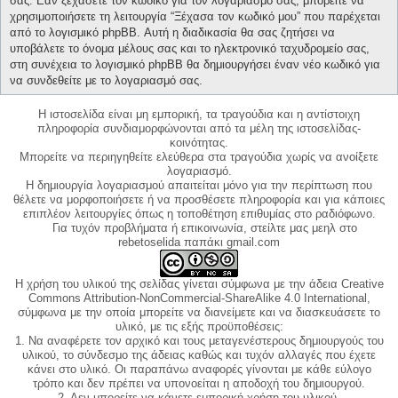
σας. Εάν ξεχάσετε τον κωδικό για τον λογαριασμό σας, μπορείτε να
χρησιμοποιήσετε τη λειτουργία “Ξέχασα τον κωδικό μου” που παρέχεται
από το λογισμικό phpBB. Αυτή η διαδικασία θα σας ζητήσει να
υποβάλετε το όνομα μέλους σας και το ηλεκτρονικό ταχυδρομείο σας,
στη συνέχεια το λογισμικό phpBB θα δημιουργήσει έναν νέο κωδικό για
να συνδεθείτε με το λογαριασμό σας.
Η ιστοσελίδα είναι μη εμπορική, τα τραγούδια και η αντίστοιχη
πληροφορία συνδιαμορφώνονται από τα μέλη της ιστοσελίδας-
κοινότητας.
Μπορείτε να περιηγηθείτε ελεύθερα στα τραγούδια χωρίς να ανοίξετε
λογαριασμό.
Η δημιουργία λογαριασμού απαιτείται μόνο για την περίπτωση που
θέλετε να μορφοποιήσετε ή να προσθέσετε πληροφορία και για κάποιες
επιπλέον λειτουργίες όπως η τοποθέτηση επιθυμίας στο ραδιόφωνο.
Για τυχόν προβλήματα ή επικοινωνία, στείλτε μας μεηλ στο
rebetoselida παπάκι gmail.com
Η χρήση του υλικού της σελίδας γίνεται σύμφωνα με την άδεια Creative
Commons Attribution-NonCommercial-ShareAlike 4.0 International,
σύμφωνα με την οποία μπορείτε να διανείμετε και να διασκευάσετε το
υλικό, με τις εξής προϋποθέσεις:
1. Να αναφέρετε τον αρχικό και τους μεταγενέστερους δημιουργούς του
υλικού, το σύνδεσμο της άδειας καθώς και τυχόν αλλαγές που έχετε
κάνει στο υλικό. Οι παραπάνω αναφορές γίνονται με κάθε εύλογο
τρόπο και δεν πρέπει να υπονοείται η αποδοχή του δημιουργού.
2. Δεν μπορείτε να κάνετε εμπορική χρήση του υλικού.