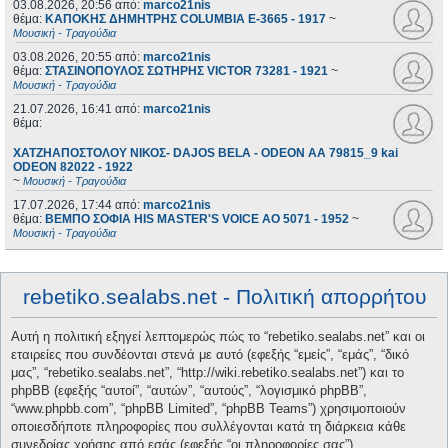
03.08.2026, 20:56
από:
marco21nis
θέμα:
ΚΑΠΟΚΗΣ ΔΗΜΗΤΡΗΣ COLUMBIA E-3665 - 1917
~
Μουσική - Τραγούδια
03.08.2026, 20:55
από:
marco21nis
θέμα:
ΣΤΑΣΙΝΟΠΟΥΛΟΣ ΣΩΤΗΡΗΣ VICTOR 73281 - 1921
~
Μουσική - Τραγούδια
21.07.2026, 16:41
από:
marco21nis
θέμα:
ΧΑΤΖΗΑΠΟΣΤΟΛΟΥ ΝΙΚΟΣ- DAJOS BELA - ODEON AA 79815_9 kai
ODEON 82022 - 1922
~
Μουσική - Τραγούδια
17.07.2026, 17:44
από:
marco21nis
θέμα:
ΒΕΜΠΟ ΣΟΦΙΑ HIS MASTER'S VOICE AO 5071 - 1952
~
Μουσική - Τραγούδια
rebetiko.sealabs.net - Πολιτική απορρήτου
Αυτή η πολιτική εξηγεί λεπτομερώς πώς το “rebetiko.sealabs.net” και οι
εταιρείες που συνδέονται στενά με αυτό (εφεξής “εμείς”, “εμάς”, “δικό
μας”, “rebetiko.sealabs.net”, “http://wiki.rebetiko.sealabs.net”) και το
phpBB (εφεξής “αυτοί”, “αυτών”, “αυτούς”, “λογισμικό phpBB”,
“www.phpbb.com”, “phpBB Limited”, “phpBB Teams”) χρησιμοποιούν
οποιεσδήποτε πληροφορίες που συλλέγονται κατά τη διάρκεια κάθε
συνεδρίας χρήσης από εσάς (εφεξής “οι πληροφορίες σας”).