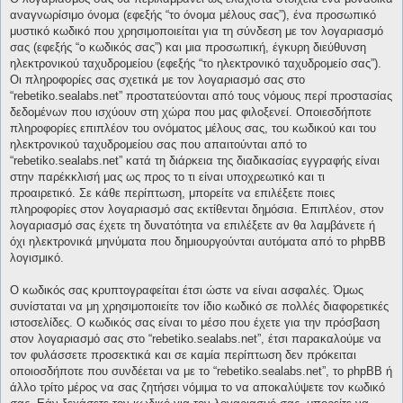
αναγνωρίσιμο όνομα (εφεξής “το όνομα μέλους σας”), ένα προσωπικό
μυστικό κωδικό που χρησιμοποιείται για τη σύνδεση με τον λογαριασμό
σας (εφεξής “ο κωδικός σας”) και μια προσωπική, έγκυρη διεύθυνση
ηλεκτρονικού ταχυδρομείου (εφεξής “το ηλεκτρονικό ταχυδρομείο σας”).
Οι πληροφορίες σας σχετικά με τον λογαριασμό σας στο
“rebetiko.sealabs.net” προστατεύονται από τους νόμους περί προστασίας
δεδομένων που ισχύουν στη χώρα που μας φιλοξενεί. Οποιεσδήποτε
πληροφορίες επιπλέον του ονόματος μέλους σας, του κωδικού και του
ηλεκτρονικού ταχυδρομείου σας που απαιτούνται από το
“rebetiko.sealabs.net” κατά τη διάρκεια της διαδικασίας εγγραφής είναι
στην παρέκκλισή μας ως προς το τι είναι υποχρεωτικό και τι
προαιρετικό. Σε κάθε περίπτωση, μπορείτε να επιλέξετε ποιες
πληροφορίες στον λογαριασμό σας εκτίθενται δημόσια. Επιπλέον, στον
λογαριασμό σας έχετε τη δυνατότητα να επιλέξετε αν θα λαμβάνετε ή
όχι ηλεκτρονικά μηνύματα που δημιουργούνται αυτόματα από το phpBB
λογισμικό.
Ο κωδικός σας κρυπτογραφείται έτσι ώστε να είναι ασφαλές. Όμως
συνίσταται να μη χρησιμοποιείτε τον ίδιο κωδικό σε πολλές διαφορετικές
ιστοσελίδες. Ο κωδικός σας είναι το μέσο που έχετε για την πρόσβαση
στον λογαριασμό σας στο “rebetiko.sealabs.net”, έτσι παρακαλούμε να
τον φυλάσσετε προσεκτικά και σε καμία περίπτωση δεν πρόκειται
οποιοσδήποτε που συνδέεται να με το “rebetiko.sealabs.net”, το phpBB ή
άλλο τρίτο μέρος να σας ζητήσει νόμιμα το να αποκαλύψετε τον κωδικό