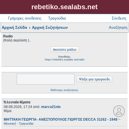
rebetiko.sealabs.net
Γρήγορες συνδέσεις
Τραγούδια
Σύνδεση
Αρχική Σελίδα
Αρχική Συζητήσεων
Αναζήτηση
Radio
(Καλή ακρόαση )..
Απευθείας:
https://rebetiko.sealabs.net/radio
Βαθύτερες αναζητήσεις;
Τελευταία θέματα
08.08.2026, 17:24
από:
marco21nis
θέμα:
ΜΗΤΤΑΚΗ ΓΕΩΡΓΙΑ- ΑΝΕΣΤΟΠΟΥΛΟΣ ΓΙΩΡΓΟΣ DECCA 31162 - 1948
~
Μουσική - Τραγούδια