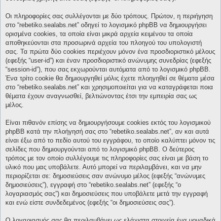
Οι πληροφορίες σας συλλέγονται με δύο τρόπους. Πρώτον, η περιήγηση
στο “rebetiko.sealabs.net” οδηγεί το λογισμικό phpBB να δημιουργήσει
ορισμένα cookies, τα οποία είναι μικρά αρχεία κειμένου τα οποία
αποθηκεύονται στα προσωρινά αρχεία του πλοηγού του υπολογιστή
σας. Τα πρώτα δύο cookies περιέχουν μόνον ένα προσδιοριστικό μέλους
(εφεξής “user-id”) και έναν προσδιοριστικό ανώνυμης συνεδρίας (εφεξής
“session-id”), που σας εκχωρούνται αυτόματα από το λογισμικό phpBB.
Ένα τρίτο cookie θα δημιουργηθεί μόλις έχετε πλοηγηθεί σε θέματα μέσα
στο “rebetiko.sealabs.net” και χρησιμοποιείται για να καταγράφεται ποια
θέματα έχουν αναγνωσθεί, βελτιώνοντας έτσι την εμπειρία σας ως
μέλος.
Είναι πιθανόν επίσης να δημιουργήσουμε cookies εκτός του λογισμικού
phpBB κατά την πλοήγησή σας στο “rebetiko.sealabs.net”, αν και αυτά
είναι έξω από το πεδίο αυτού του εγγράφου, το οποίο καλύπτει μόνον τις
σελίδες που δημιουργούνται από το λογισμικό phpBB. Ο δεύτερος
τρόπος με τον οποίο συλλέγουμε τις πληροφορίες σας είναι με βάση το
υλικό που μας υποβάλετε. Αυτό μπορεί να περιλαμβάνει, και να μην
περιορίζεται σε: δημοσιεύσεις σαν ανώνυμο μέλος (εφεξής “ανώνυμες
δημοσιεύσεις”), εγγραφή στο “rebetiko.sealabs.net” (εφεξής “ο
λογαριασμός σας”) και δημοσιεύσεις που υποβάλετε μετά την εγγραφή
και ενώ είστε συνδεδεμένος (εφεξής “οι δημοσιεύσεις σας”).
Ο λογαριασμός σας θα περιλαμβάνει ως ελάχιστα στοιχεία ένα μοναδικά