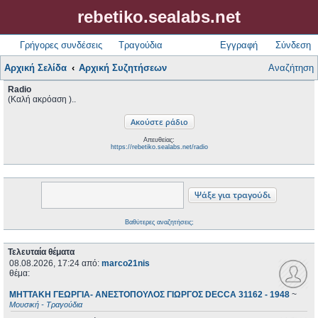
rebetiko.sealabs.net
Γρήγορες συνδέσεις
Τραγούδια
Εγγραφή
Σύνδεση
Αρχική Σελίδα
Αρχική Συζητήσεων
Αναζήτηση
Radio
(Καλή ακρόαση )..
Απευθείας:
https://rebetiko.sealabs.net/radio
Βαθύτερες αναζητήσεις;
Τελευταία θέματα
08.08.2026, 17:24
από:
marco21nis
θέμα:
ΜΗΤΤΑΚΗ ΓΕΩΡΓΙΑ- ΑΝΕΣΤΟΠΟΥΛΟΣ ΓΙΩΡΓΟΣ DECCA 31162 - 1948
~
Μουσική - Τραγούδια