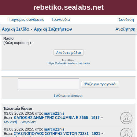
rebetiko.sealabs.net
Γρήγορες συνδέσεις
Τραγούδια
Σύνδεση
Αρχική Σελίδα
Αρχική Συζητήσεων
Αναζήτηση
Radio
(Καλή ακρόαση )..
Απευθείας:
https://rebetiko.sealabs.net/radio
Βαθύτερες αναζητήσεις;
Τελευταία θέματα
03.08.2026, 20:56
από:
marco21nis
θέμα:
ΚΑΠΟΚΗΣ ΔΗΜΗΤΡΗΣ COLUMBIA E-3665 - 1917
~
Μουσική - Τραγούδια
03.08.2026, 20:55
από:
marco21nis
θέμα:
ΣΤΑΣΙΝΟΠΟΥΛΟΣ ΣΩΤΗΡΗΣ VICTOR 73281 - 1921
~