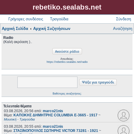
rebetiko.sealabs.net
Γρήγορες συνδέσεις
Τραγούδια
Σύνδεση
Αρχική Σελίδα
Αρχική Συζητήσεων
Αναζήτηση
Radio
(Καλή ακρόαση )..
Απευθείας:
https://rebetiko.sealabs.net/radio
Βαθύτερες αναζητήσεις;
Τελευταία θέματα
03.08.2026, 20:56
από:
marco21nis
θέμα:
ΚΑΠΟΚΗΣ ΔΗΜΗΤΡΗΣ COLUMBIA E-3665 - 1917
~
Μουσική - Τραγούδια
03.08.2026, 20:55
από:
marco21nis
θέμα:
ΣΤΑΣΙΝΟΠΟΥΛΟΣ ΣΩΤΗΡΗΣ VICTOR 73281 - 1921
~