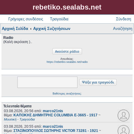
rebetiko.sealabs.net
Γρήγορες συνδέσεις
Τραγούδια
Σύνδεση
Αρχική Σελίδα
Αρχική Συζητήσεων
Αναζήτηση
Radio
(Καλή ακρόαση )..
Απευθείας:
https://rebetiko.sealabs.net/radio
Βαθύτερες αναζητήσεις;
Τελευταία θέματα
03.08.2026, 20:56
από:
marco21nis
θέμα:
ΚΑΠΟΚΗΣ ΔΗΜΗΤΡΗΣ COLUMBIA E-3665 - 1917
~
Μουσική - Τραγούδια
03.08.2026, 20:55
από:
marco21nis
θέμα:
ΣΤΑΣΙΝΟΠΟΥΛΟΣ ΣΩΤΗΡΗΣ VICTOR 73281 - 1921
~