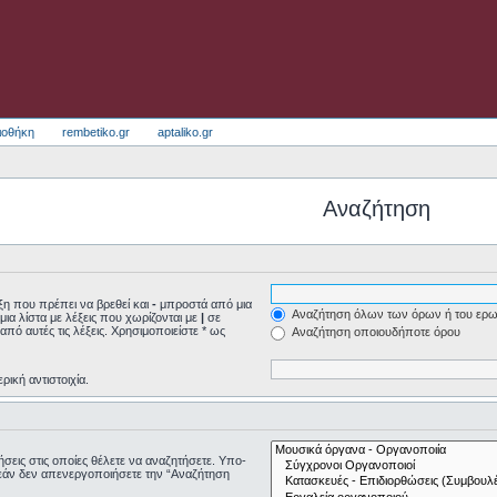
ιοθήκη
rembetiko.gr
aptaliko.gr
Αναζήτηση
η που πρέπει να βρεθεί και
-
μπροστά από μια
Αναζήτηση όλων των όρων ή του ερω
μια λίστα με λέξεις που χωρίζονται με
|
σε
από αυτές τις λέξεις. Χρησιμοποιείστε * ως
Αναζήτηση οποιουδήποτε όρου
ρική αντιστοιχία.
τήσεις στις οποίες θέλετε να αναζητήσετε. Υπο-
εάν δεν απενεργοποιήσετε την “Αναζήτηση