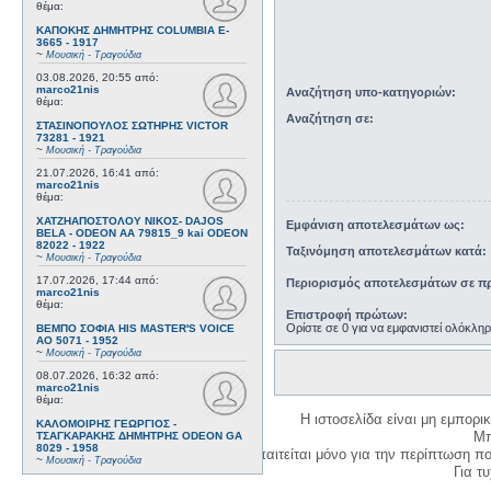
θέμα:
ΚΑΠΟΚΗΣ ΔΗΜΗΤΡΗΣ COLUMBIA E-
3665 - 1917
~
Μουσική - Τραγούδια
03.08.2026, 20:55
από:
marco21nis
Αναζήτηση υπο-κατηγοριών:
θέμα:
Αναζήτηση σε:
ΣΤΑΣΙΝΟΠΟΥΛΟΣ ΣΩΤΗΡΗΣ VICTOR
73281 - 1921
~
Μουσική - Τραγούδια
21.07.2026, 16:41
από:
marco21nis
θέμα:
ΧΑΤΖΗΑΠΟΣΤΟΛΟΥ ΝΙΚΟΣ- DAJOS
Εμφάνιση αποτελεσμάτων ως:
BELA - ODEON AA 79815_9 kai ODEON
82022 - 1922
Ταξινόμηση αποτελεσμάτων κατά:
~
Μουσική - Τραγούδια
17.07.2026, 17:44
από:
Περιορισμός αποτελεσμάτων σε πρ
marco21nis
θέμα:
Επιστροφή πρώτων:
Ορίστε σε 0 για να εμφανιστεί ολόκλη
ΒΕΜΠΟ ΣΟΦΙΑ HIS MASTER'S VOICE
AO 5071 - 1952
~
Μουσική - Τραγούδια
08.07.2026, 16:32
από:
marco21nis
θέμα:
Η ιστοσελίδα είναι μη εμπορι
ΚΑΛΟΜΟΙΡΗΣ ΓΕΩΡΓΙΟΣ -
Μπ
ΤΣΑΓΚΑΡΑΚΗΣ ΔΗΜΗΤΡΗΣ ODEON GA
8029 - 1958
Η δημιουργία λογαριασμού απαιτείται μόνο για την περίπτωση π
~
Μουσική - Τραγούδια
Για τυχ