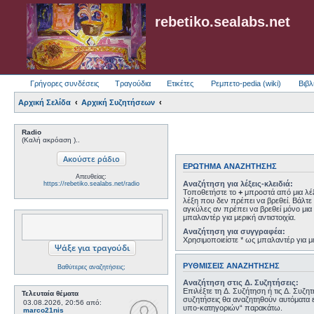
rebetiko.sealabs.net
Γρήγορες συνδέσεις
Τραγούδια
Ετικέτες
Ρεμπετο-pedia (wiki)
Βιβλ
Αρχική Σελίδα
Αρχική Συζητήσεων
Radio
(Καλή ακρόαση )..
ΕΡΏΤΗΜΑ ΑΝΑΖΉΤΗΣΗΣ
Απευθείας:
Αναζήτηση για λέξεις-κλειδιά:
https://rebetiko.sealabs.net/radio
Τοποθετήστε το
+
μπροστά από μια λέξ
λέξη που δεν πρέπει να βρεθεί. Βάλτε 
αγκύλες αν πρέπει να βρεθεί μόνο μια 
μπαλαντέρ για μερική αντιστοιχία.
Αναζήτηση για συγγραφέα:
Χρησιμοποιείστε * ως μπαλαντέρ για με
ΡΥΘΜΊΣΕΙΣ ΑΝΑΖΉΤΗΣΗΣ
Βαθύτερες αναζητήσεις;
Αναζήτηση στις Δ. Συζητήσεις:
Επιλέξτε τη Δ. Συζήτηση ή τις Δ. Συζη
Τελευταία θέματα
συζητήσεις θα αναζητηθούν αυτόματα 
03.08.2026, 20:56
από:
υπο-κατηγοριών“ παρακάτω.
marco21nis