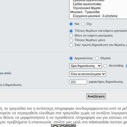
Ναι
Όχι
Τίτλους θεμάτων και κείμενο μηνύματ
Μόνο σε κείμενο μηνύματος
Τίτλους θεμάτων μόνο
Στην πρώτη δημοσίευση του θέματος 
Δημοσιεύσεις
Θέματα
Ascending
ιν από:
χαρακτήρες δημοσίευσης
ρη η δημοσίευση.
κή, τα τραγούδια και η αντίστοιχη πληροφορία συνδιαμορφώνονται από τα μέλ
ορείτε να περιηγηθείτε ελεύθερα στα τραγούδια χωρίς να ανοίξετε λογαριασ
ου θέλετε να μορφοποιήσετε ή να προσθέσετε πληροφορία και για κάποιες επ
όν προβλήματα ή επικοινωνία, στείλτε μας μεηλ στο rebetoselida παπάκι g