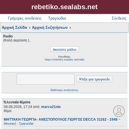
rebetiko.sealabs.net
Γρήγορες συνδέσεις
Τραγούδια
Σύνδεση
Αρχική Σελίδα
Αρχική Συζητήσεων
Radio
(Καλή ακρόαση )..
Απευθείας:
https://rebetiko.sealabs.net/radio
Βαθύτερες αναζητήσεις;
Τελευταία θέματα
08.08.2026, 17:24
από:
marco21nis
θέμα:
ΜΗΤΤΑΚΗ ΓΕΩΡΓΙΑ- ΑΝΕΣΤΟΠΟΥΛΟΣ ΓΙΩΡΓΟΣ DECCA 31162 - 1948
~
Μουσική - Τραγούδια