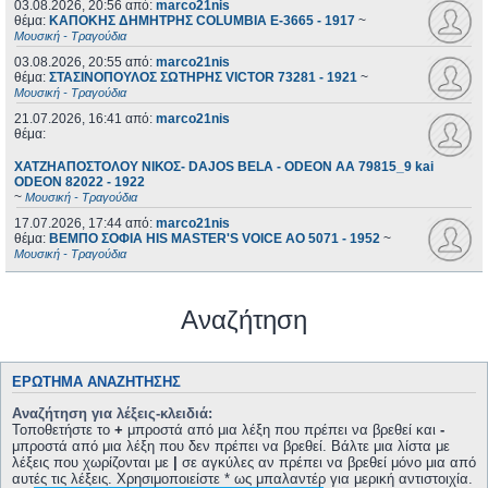
03.08.2026, 20:56
από:
marco21nis
θέμα:
ΚΑΠΟΚΗΣ ΔΗΜΗΤΡΗΣ COLUMBIA E-3665 - 1917
~
Μουσική - Τραγούδια
03.08.2026, 20:55
από:
marco21nis
θέμα:
ΣΤΑΣΙΝΟΠΟΥΛΟΣ ΣΩΤΗΡΗΣ VICTOR 73281 - 1921
~
Μουσική - Τραγούδια
21.07.2026, 16:41
από:
marco21nis
θέμα:
ΧΑΤΖΗΑΠΟΣΤΟΛΟΥ ΝΙΚΟΣ- DAJOS BELA - ODEON AA 79815_9 kai
ODEON 82022 - 1922
~
Μουσική - Τραγούδια
17.07.2026, 17:44
από:
marco21nis
θέμα:
ΒΕΜΠΟ ΣΟΦΙΑ HIS MASTER'S VOICE AO 5071 - 1952
~
Μουσική - Τραγούδια
Αναζήτηση
ΕΡΏΤΗΜΑ ΑΝΑΖΉΤΗΣΗΣ
Αναζήτηση για λέξεις-κλειδιά:
Τοποθετήστε το
+
μπροστά από μια λέξη που πρέπει να βρεθεί και
-
μπροστά από μια λέξη που δεν πρέπει να βρεθεί. Βάλτε μια λίστα με
λέξεις που χωρίζονται με
|
σε αγκύλες αν πρέπει να βρεθεί μόνο μια από
αυτές τις λέξεις. Χρησιμοποιείστε * ως μπαλαντέρ για μερική αντιστοιχία.