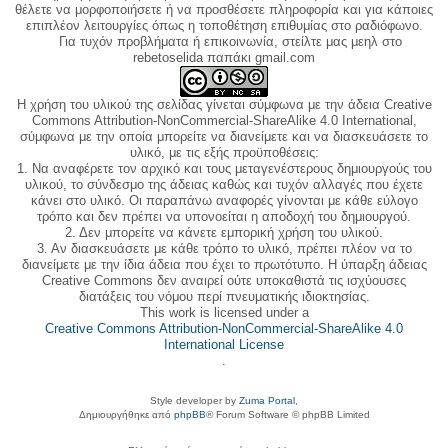
θέλετε να μορφοποιήσετε ή να προσθέσετε πληροφορία και για κάποιες
επιπλέον λειτουργίες όπως η τοποθέτηση επιθυμίας στο ραδιόφωνο.
Για τυχόν προβλήματα ή επικοινωνία, στείλτε μας μεηλ στο
rebetoselida παπάκι gmail.com
Η χρήση του υλικού της σελίδας γίνεται σύμφωνα με την άδεια Creative
Commons Attribution-NonCommercial-ShareAlike 4.0 International,
σύμφωνα με την οποία μπορείτε να διανείμετε και να διασκευάσετε το
υλικό, με τις εξής προϋποθέσεις:
1. Να αναφέρετε τον αρχικό και τους μεταγενέστερους δημιουργούς του
υλικού, το σύνδεσμο της άδειας καθώς και τυχόν αλλαγές που έχετε
κάνει στο υλικό. Οι παραπάνω αναφορές γίνονται με κάθε εύλογο
τρόπο και δεν πρέπει να υπονοείται η αποδοχή του δημιουργού.
2. Δεν μπορείτε να κάνετε εμπορική χρήση του υλικού.
3. Αν διασκευάσετε με κάθε τρόπο το υλικό, πρέπει πλέον να το
διανείμετε με την ίδια άδεια που έχει το πρωτότυπο. Η ύπαρξη άδειας
Creative Commons δεν αναιρεί ούτε υποκαθιστά τις ισχύουσες
διατάξεις του νόμου περί πνευματικής ιδιοκτησίας.
This work is licensed under a
Creative Commons Attribution-NonCommercial-ShareAlike 4.0
International License
.
Style developer by
Zuma Portal
,
Δημιουργήθηκε από
phpBB
® Forum Software © phpBB Limited