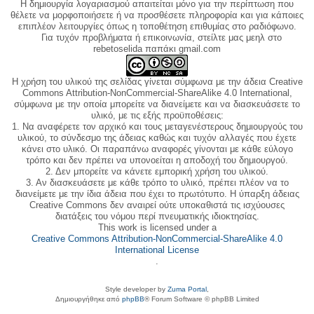
Η δημιουργία λογαριασμού απαιτείται μόνο για την περίπτωση που
θέλετε να μορφοποιήσετε ή να προσθέσετε πληροφορία και για κάποιες
επιπλέον λειτουργίες όπως η τοποθέτηση επιθυμίας στο ραδιόφωνο.
Για τυχόν προβλήματα ή επικοινωνία, στείλτε μας μεηλ στο
rebetoselida παπάκι gmail.com
Η χρήση του υλικού της σελίδας γίνεται σύμφωνα με την άδεια Creative
Commons Attribution-NonCommercial-ShareAlike 4.0 International,
σύμφωνα με την οποία μπορείτε να διανείμετε και να διασκευάσετε το
υλικό, με τις εξής προϋποθέσεις:
1. Να αναφέρετε τον αρχικό και τους μεταγενέστερους δημιουργούς του
υλικού, το σύνδεσμο της άδειας καθώς και τυχόν αλλαγές που έχετε
κάνει στο υλικό. Οι παραπάνω αναφορές γίνονται με κάθε εύλογο
τρόπο και δεν πρέπει να υπονοείται η αποδοχή του δημιουργού.
2. Δεν μπορείτε να κάνετε εμπορική χρήση του υλικού.
3. Αν διασκευάσετε με κάθε τρόπο το υλικό, πρέπει πλέον να το
διανείμετε με την ίδια άδεια που έχει το πρωτότυπο. Η ύπαρξη άδειας
Creative Commons δεν αναιρεί ούτε υποκαθιστά τις ισχύουσες
διατάξεις του νόμου περί πνευματικής ιδιοκτησίας.
This work is licensed under a
Creative Commons Attribution-NonCommercial-ShareAlike 4.0
International License
.
Style developer by
Zuma Portal
,
Δημιουργήθηκε από
phpBB
® Forum Software © phpBB Limited