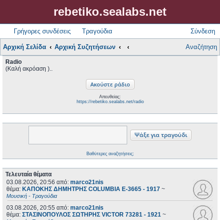
rebetiko.sealabs.net
Γρήγορες συνδέσεις
Τραγούδια
Σύνδεση
Αρχική Σελίδα
Αρχική Συζητήσεων
Αναζήτηση
Radio
(Καλή ακρόαση )..
Απευθείας:
https://rebetiko.sealabs.net/radio
Βαθύτερες αναζητήσεις;
Τελευταία θέματα
03.08.2026, 20:56
από:
marco21nis
θέμα:
ΚΑΠΟΚΗΣ ΔΗΜΗΤΡΗΣ COLUMBIA E-3665 - 1917
~
Μουσική - Τραγούδια
03.08.2026, 20:55
από:
marco21nis
θέμα:
ΣΤΑΣΙΝΟΠΟΥΛΟΣ ΣΩΤΗΡΗΣ VICTOR 73281 - 1921
~