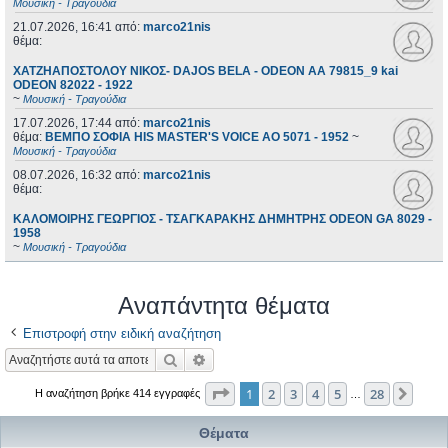
Μουσική - Τραγούδια
21.07.2026, 16:41
από:
marco21nis
θέμα:
ΧΑΤΖΗΑΠΟΣΤΟΛΟΥ ΝΙΚΟΣ- DAJOS BELA - ODEON AA 79815_9 kai
ODEON 82022 - 1922
~
Μουσική - Τραγούδια
17.07.2026, 17:44
από:
marco21nis
θέμα:
ΒΕΜΠΟ ΣΟΦΙΑ HIS MASTER'S VOICE AO 5071 - 1952
~
Μουσική - Τραγούδια
08.07.2026, 16:32
από:
marco21nis
θέμα:
ΚΑΛΟΜΟΙΡΗΣ ΓΕΩΡΓΙΟΣ - ΤΣΑΓΚΑΡΑΚΗΣ ΔΗΜΗΤΡΗΣ ODEON GA 8029 -
1958
~
Μουσική - Τραγούδια
Αναπάντητα θέματα
Επιστροφή στην ειδική αναζήτηση
Αναζήτηση
Ειδική αναζήτηση
Σελίδα
1
από
28
1
2
3
4
5
28
Επόμ
Η αναζήτηση βρήκε 414 εγγραφές
…
Θέματα