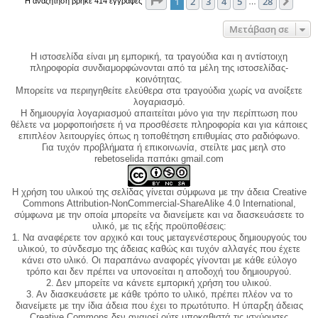
Σελίδα
1
από
28
1
2
3
4
5
28
Επόμ
Η αναζήτηση βρήκε 414 εγγραφές
…
Μετάβαση σε
Η ιστοσελίδα είναι μη εμπορική, τα τραγούδια και η αντίστοιχη
πληροφορία συνδιαμορφώνονται από τα μέλη της ιστοσελίδας-
κοινότητας.
Μπορείτε να περιηγηθείτε ελεύθερα στα τραγούδια χωρίς να ανοίξετε
λογαριασμό.
Η δημιουργία λογαριασμού απαιτείται μόνο για την περίπτωση που
θέλετε να μορφοποιήσετε ή να προσθέσετε πληροφορία και για κάποιες
επιπλέον λειτουργίες όπως η τοποθέτηση επιθυμίας στο ραδιόφωνο.
Για τυχόν προβλήματα ή επικοινωνία, στείλτε μας μεηλ στο
rebetoselida παπάκι gmail.com
Η χρήση του υλικού της σελίδας γίνεται σύμφωνα με την άδεια Creative
Commons Attribution-NonCommercial-ShareAlike 4.0 International,
σύμφωνα με την οποία μπορείτε να διανείμετε και να διασκευάσετε το
υλικό, με τις εξής προϋποθέσεις:
1. Να αναφέρετε τον αρχικό και τους μεταγενέστερους δημιουργούς του
υλικού, το σύνδεσμο της άδειας καθώς και τυχόν αλλαγές που έχετε
κάνει στο υλικό. Οι παραπάνω αναφορές γίνονται με κάθε εύλογο
τρόπο και δεν πρέπει να υπονοείται η αποδοχή του δημιουργού.
2. Δεν μπορείτε να κάνετε εμπορική χρήση του υλικού.
3. Αν διασκευάσετε με κάθε τρόπο το υλικό, πρέπει πλέον να το
διανείμετε με την ίδια άδεια που έχει το πρωτότυπο. Η ύπαρξη άδειας
Creative Commons δεν αναιρεί ούτε υποκαθιστά τις ισχύουσες