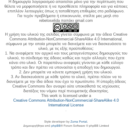
Η δημιουργία λογαριασμού απαιτείται μόνο για την περίπτωση που
θέλετε να μορφοποιήσετε ή να προσθέσετε πληροφορία και για κάποιες
επιπλέον λειτουργίες όπως η τοποθέτηση επιθυμίας στο ραδιόφωνο.
Για τυχόν προβλήματα ή επικοινωνία, στείλτε μας μεηλ στο
rebetoselida παπάκι gmail.com
Η χρήση του υλικού της σελίδας γίνεται σύμφωνα με την άδεια Creative
Commons Attribution-NonCommercial-ShareAlike 4.0 International,
σύμφωνα με την οποία μπορείτε να διανείμετε και να διασκευάσετε το
υλικό, με τις εξής προϋποθέσεις:
1. Να αναφέρετε τον αρχικό και τους μεταγενέστερους δημιουργούς του
υλικού, το σύνδεσμο της άδειας καθώς και τυχόν αλλαγές που έχετε
κάνει στο υλικό. Οι παραπάνω αναφορές γίνονται με κάθε εύλογο
τρόπο και δεν πρέπει να υπονοείται η αποδοχή του δημιουργού.
2. Δεν μπορείτε να κάνετε εμπορική χρήση του υλικού.
3. Αν διασκευάσετε με κάθε τρόπο το υλικό, πρέπει πλέον να το
διανείμετε με την ίδια άδεια που έχει το πρωτότυπο. Η ύπαρξη άδειας
Creative Commons δεν αναιρεί ούτε υποκαθιστά τις ισχύουσες
διατάξεις του νόμου περί πνευματικής ιδιοκτησίας.
This work is licensed under a
Creative Commons Attribution-NonCommercial-ShareAlike 4.0
International License
.
Style developer by
Zuma Portal
,
Δημιουργήθηκε από
phpBB
® Forum Software © phpBB Limited