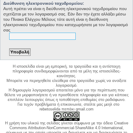
Διεύθυνση ηλεκτρονικού ταχυδρομείου:
Αυτή πρέπει να είναι η διεύθυνση ηλεκτρονικού ταχυδρομείου που
σχετίζεται με τον λογαριασμό σας. Εάν δεν την έχετε αλλάξει μέσω
του Πίνακα Ελέγχου Μέλους τότε αυτή είναι η διεύθυνση
ηλεκτρονικού ταχυδρομείου που καταχωρήσατε με τον λογαριασμό
σας
Η ιστοσελίδα είναι μη εμπορική, τα τραγούδια και η αντίστοιχη
πληροφορία συνδιαμορφώνονται από τα μέλη της ιστοσελίδας-
κοινότητας.
Μπορείτε να περιηγηθείτε ελεύθερα στα τραγούδια χωρίς να ανοίξετε
λογαριασμό.
Η δημιουργία λογαριασμού απαιτείται μόνο για την περίπτωση που
θέλετε να μορφοποιήσετε ή να προσθέσετε πληροφορία και για κάποιες
επιπλέον λειτουργίες όπως η τοποθέτηση επιθυμίας στο ραδιόφωνο.
Για τυχόν προβλήματα ή επικοινωνία, στείλτε μας μεηλ στο
rebetoselida παπάκι gmail.com
Η χρήση του υλικού της σελίδας γίνεται σύμφωνα με την άδεια Creative
Commons Attribution-NonCommercial-ShareAlike 4.0 International,
σύμφωνα με την οποία μπορείτε να διανείμετε και να διασκευάσετε το